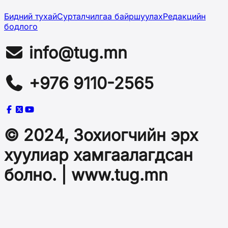
Бидний тухай
Сурталчилгаа байршуулах
Редакцийн
бодлого
info@tug.mn
+976 9110-2565
© 2024, Зохиогчийн эрх
хуулиар хамгаалагдсан
болно. | www.tug.mn