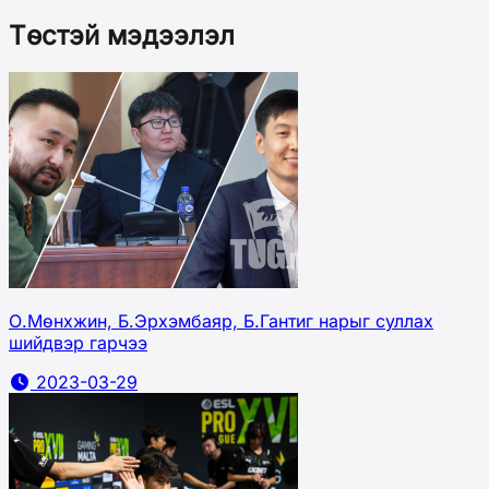
Төстэй мэдээлэл
О.Мөнхжин, Б.Эрхэмбаяр, Б.Гантиг нарыг суллах
шийдвэр гарчээ
2023-03-29