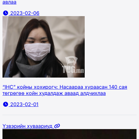
авлаа
2023-02-06
“IHC” койны хохирогч: Насаараа хураасан 140 сая
төгрөгөө койн худалдаж аваад алдчихлаа
2023-02-01
Үзвэрийн хуваариуд