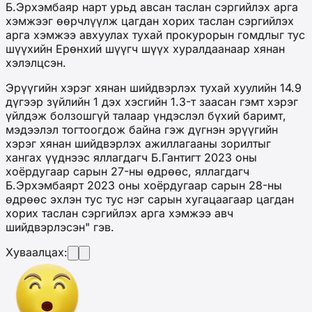
Б.Эрхэмбаяр нарт урьд авсан таслан сэргийлэх арга
хэмжээг өөрчлүүлж цагдан хорих таслан сэргийлэх
арга хэмжээ авхуулах тухай прокурорын гомдлыг тус
шүүхийн Ерөнхий шүүгч шүүх хуралдаанаар хянан
хэлэлцсэн.
Эрүүгийн хэрэг хянан шийдвэрлэх тухай хуулийн 14.9
дүгээр зүйлийн 1 дэх хэсгийн 1.3-т заасан гэмт хэрэг
үйлдэж болзошгүй талаар үндэслэл бүхий баримт,
мэдээлэл тогтоогдож байна гэж дүгнэн эрүүгийн
хэрэг хянан шийдвэрлэх ажиллагааны зорилтыг
хангах үүднээс яллагдагч Б.Гантигт 2023 оны
хоёрдугаар сарын 27-ны өдрөөс, яллагдагч
Б.Эрхэмбаярт 2023 оны хоёрдугаар сарын 28-ны
өдрөөс эхлэн тус тус нэг сарын хугацаагаар цагдан
хорих таслан сэргийлэх арга хэмжээ авч
шийдвэрлэсэн" гэв.
Хуваалцах: