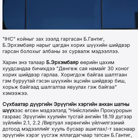
"IHC" койныг зах зээлд гаргасан Б.Гантиг,
Б.Эрхэмбаяр нарыг цагдан хорих шүүхийн шийдвэр
гарсан болохыг албаны эх сурвалж мэдээллээ.
Харин энэ талаар
Б.Эрхэмбаяр
өөрийн цахим
хуудсандаа бичихдээ "Дөнгөж сая намайг 30 хоног
хорих шийдвэр гарлаа. Хоригдож байгаа шалтгаан
гэм буруутай гэсэн шүүхийн эцсийн шийдвэр биш,
хорьж байгаад шалгалтаа явуулах гэж байгаа"
хэмээжээ.
Сүхбаатар дүүргийн Эрүүгийн хэргийн анхан шатны
шүүх
ээс өгсөн мэдээлэлд "Нийслэлийн Прокурорын
газраас Эрүүгийн хуулийн тусгай ангийн 18.19 дүгээр
зүйлийн 2.1, 2.2 /Виртуал хөрөнгийн үйлчилгээний
дотоод мэдээллийг хууль бусаар ашиглах/-т зааснаар
эрүүгийн хэрэг үүсгэж яллагдагчаар татсан Б.Гантиг,