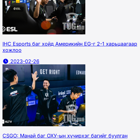
IHC Esports баг хойд Америкийн EG-г 2-1 харьцаагаар
хожлоо
2023-02-26
CSGO: Манай баг ОХУ-ын хүчирхэг багийг буулган