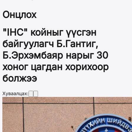
Онцлох
"IHC" койныг үүсгэн
байгуулагч Б.Гантиг,
Б.Эрхэмбаяр нарыг 30
хоног цагдан хорихоор
болжээ
Хуваалцах: