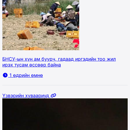
БНСУ-ын хүн ам буурч, гадаад иргэдийн тоо жил
ирэх тусам өссөөр байна
1 өдрийн өмнө
Үзвэрийн хуваариуд