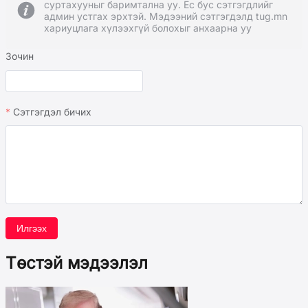
суртахууныг баримтална уу. Ёс бус сэтгэгдлийг
админ устгах эрхтэй. Мэдээний сэтгэгдэлд tug.mn
хариуцлага хүлээхгүй болохыг анхаарна уу
Зочин
Сэтгэгдэл бичих
Илгээх
Төстэй мэдээлэл