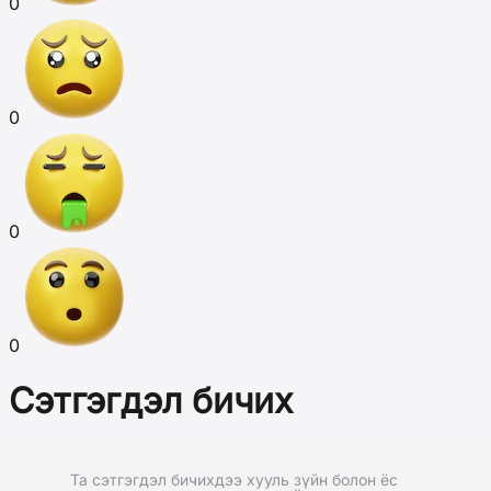
0
0
0
0
Сэтгэгдэл бичих
Та сэтгэгдэл бичихдээ хууль зүйн болон ёс