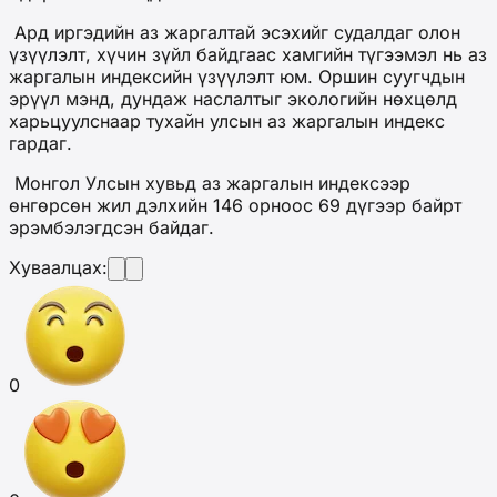
Ард иргэдийн аз жаргалтай эсэхийг судалдаг олон
үзүүлэлт, хүчин зүйл байдгаас хамгийн түгээмэл нь аз
жаргалын индексийн үзүүлэлт юм. Оршин суугчдын
эрүүл мэнд, дундаж наслалтыг экологийн нөхцөлд
харьцуулснаар тухайн улсын аз жаргалын индекс
гардаг.
Монгол Улсын хувьд аз жаргалын индексээр
өнгөрсөн жил дэлхийн 146 орноос 69 дүгээр байрт
эрэмбэлэгдсэн байдаг.
Хуваалцах:
0