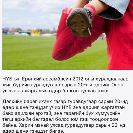
НҮБ-ын Ерөнхий ассамблейн 2012 оны хуралдаанаар
жил бүрийн гуравдугаар сарын 20-ны өдрийг Олон
улсын аз жаргалын өдөр болгон тунхаглажээ.
Дэлхийн бараг ихэнх газар гуравдугаар сарын 20-нд
өдөр шөнө тэнцдэг учир НҮБ энэ өдрийг жаргалтай
байх адилхан эрхтэй, энэ гарагийн бүх хүмүүсийн
тэгш эрхийн бэлгэдэл болох юм гэж тооцоолсон
байна. Харин манай улсад гуравдугаар сарын 22-нд
өдөр шөнө тэнцдэг билээ.