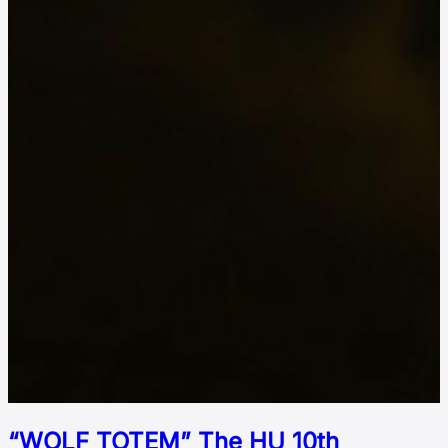
“WOLF TOTEM” The HU 10th