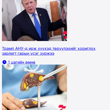
Трамп АНУ-д ирж хүүхэд төрүүлэхийг хориглох
зарлигт гарын үсэг зуржээ
1 цагийн өмнө