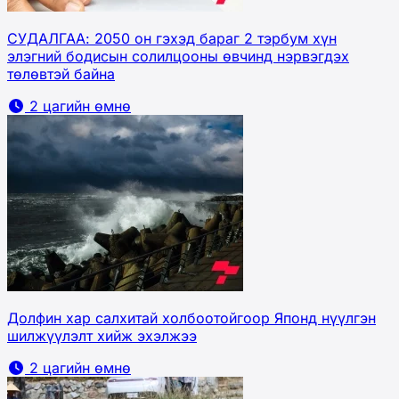
СУДАЛГАА: 2050 он гэхэд бараг 2 тэрбум хүн
элэгний бодисын солилцооны өвчинд нэрвэгдэх
төлөвтэй байна
2 цагийн өмнө
Долфин хар салхитай холбоотойгоор Японд нүүлгэн
шилжүүлэлт хийж эхэлжээ
2 цагийн өмнө