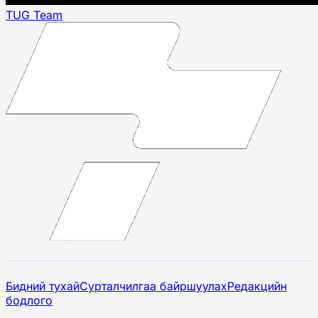
TUG Team
Бидний тухай
Сурталчилгаа байршуулах
Редакцийн
бодлого