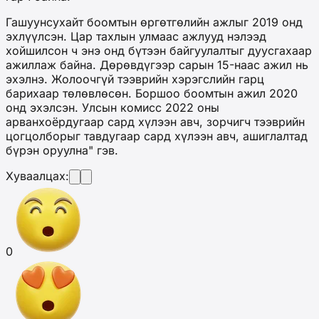
Гашуунсухайт боомтын өргөтгөлийн ажлыг 2019 онд
эхлүүлсэн. Цар тахлын улмаас ажлууд нэлээд
хойшилсон ч энэ онд бүтээн байгуулалтыг дуусгахаар
ажиллаж байна. Дөрөвдүгээр сарын 15-наас ажил нь
эхэлнэ. Жолоочгүй тээврийн хэрэгслийн гарц
барихаар төлөвлөсөн. Боршоо боомтын ажил 2020
онд эхэлсэн. Улсын комисс 2022 оны
арванхоёрдугаар сард хүлээн авч, зорчигч тээврийн
цогцолборыг тавдугаар сард хүлээн авч, ашиглалтад
бүрэн оруулна" гэв.
Хуваалцах:
0