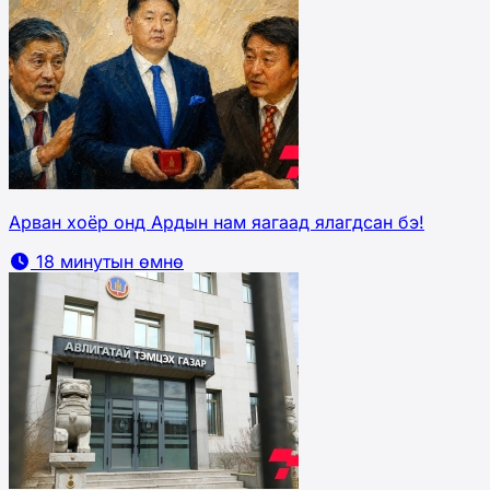
Арван хоёр онд Ардын нам яагаад ялагдсан бэ!
18 минутын өмнө