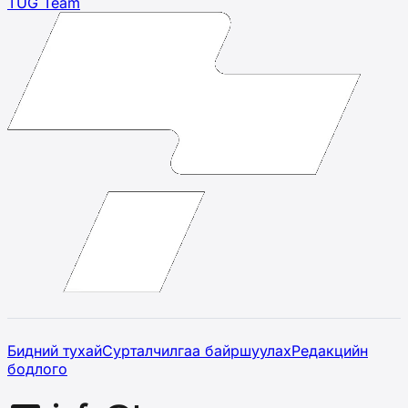
TUG Team
Бидний тухай
Сурталчилгаа байршуулах
Редакцийн
бодлого