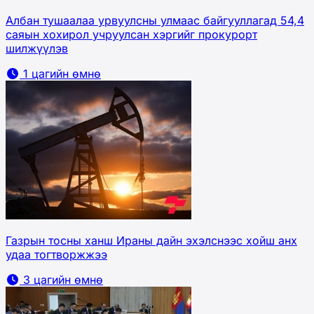
Албан тушаалаа урвуулсны улмаас байгууллагад 54,4
саяын хохирол учруулсан хэргийг прокурорт
шилжүүлэв
1 цагийн өмнө
Газрын тосны ханш Ираны дайн эхэлснээс хойш анх
удаа тогтворжжээ
3 цагийн өмнө