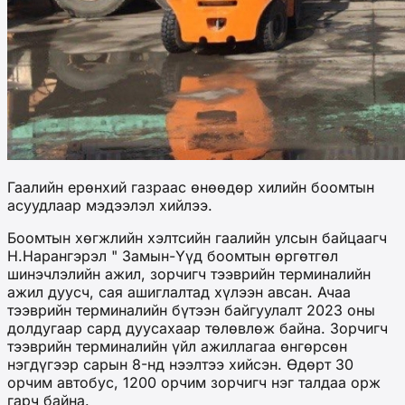
Гаалийн ерөнхий газраас өнөөдөр хилийн боомтын
асуудлаар мэдээлэл хийлээ.
Боомтын хөгжлийн хэлтсийн гаалийн улсын байцаагч
Н.Нарангэрэл " Замын-Үүд боомтын өргөтгөл
шинэчлэлийн ажил, зорчигч тээврийн терминалийн
ажил дуусч, сая ашиглалтад хүлээн авсан. Ачаа
тээврийн терминалийн бүтээн байгуулалт 2023 оны
долдугаар сард дуусахаар төлөвлөж байна. Зорчигч
тээврийн терминалийн үйл ажиллагаа өнгөрсөн
нэгдүгээр сарын 8-нд нээлтээ хийсэн. Өдөрт 30
орчим автобус, 1200 орчим зорчигч нэг талдаа орж
гарч байна.