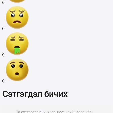
0
0
0
0
Сэтгэгдэл бичих
Та сэтгэгдэл бичихдээ хууль зүйн болон ёс