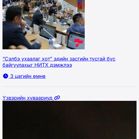
“Сэлбэ ухаалаг хот” эдийн засгийн тусгай бүс
байгуулахыг НИТХ дэмжлээ
3 цагийн өмнө
Үзвэрийн хуваариуд