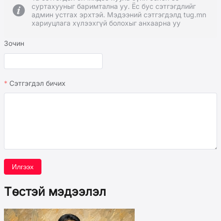
суртахууныг баримтална уу. Ёс бус сэтгэгдлийг
админ устгах эрхтэй. Мэдээний сэтгэгдэлд tug.mn
хариуцлага хүлээхгүй болохыг анхаарна уу
Зочин
Сэтгэгдэл бичих
Илгээх
Төстэй мэдээлэл