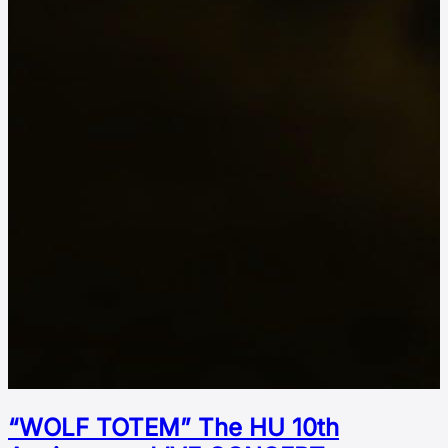
“WOLF TOTEM” The HU 10th