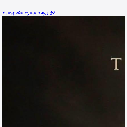
Үзвэрийн хуваариуд