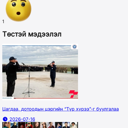
1
Төстэй мэдээлэл
Цагдаа, дотоодын цэргийн “Түр хүрээ”-г буулгалаа
2026-07-16