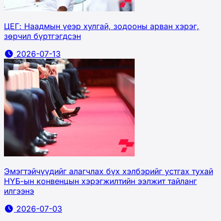
ЦЕГ: Наадмын үеэр хулгай, зодооны арван хэрэг,
зөрчил бүртгэгдсэн
2026-07-13
Эмэгтэйчүүдийг алагчлах бүх хэлбэрийг устгах тухай
НҮБ-ын конвенцын хэрэгжилтийн ээлжит тайланг
илгээнэ
2026-07-03