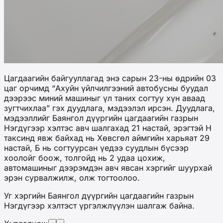
Цагдаагийн байгууллагад энэ сарын 23-ны өдрийн 03
цаг орчимд “Ахуйн үйлчилгээний автобусны буудал
дээрээс миний машиныг үл таних согтуу хүн аваад
зугтчихлаа” гэх дуудлага, мэдээлэл ирсэн. Дуудлага,
мэдээллийг Баянгол дүүргийн цагдаагийн газрын
Нэгдүгээр хэлтэс авч шалгахад 21 настай, эрэгтэй Н
таксинд явж байхад нь Хөвсгөл аймгийн харьяат 29
настай, Б нь согтуурсан үедээ суудлын бүсээр
хоолойг боож, толгойд нь 2 удаа цохиж,
автомашиныг дээрэмдэн авч явсан хэргийг шуурхай
эрэн сурвалжилж, олж тогтоолоо.
Уг хэргийн Баянгол дүүргийн цагдаагийн газрын
Нэгдүгээр хэлтэст үргэлжлүүлэн шалгаж байна.