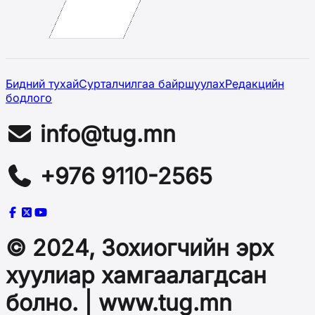
Бидний тухай
Сурталчилгаа байршуулах
Редакцийн
бодлого
info@tug.mn
+976 9110-2565
© 2024, Зохиогчийн эрх
хуулиар хамгаалагдсан
болно. | www.tug.mn