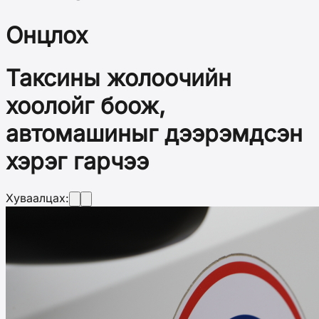
Онцлох
Таксины жолоочийн
хоолойг боож,
автомашиныг дээрэмдсэн
хэрэг гарчээ
Хуваалцах: