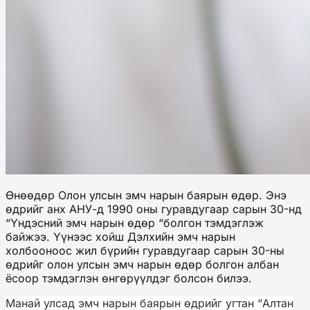
Өнөөдөр Олон улсын эмч нарын баярын өдөр. Энэ
өдрийг анх АНУ-д 1990 оны гуравдугаар сарын 30-нд
“Үндэсний эмч нарын өдөр “болгон тэмдэглэж
байжээ. Үүнээс хойш Дэлхийн эмч нарын
холбооноос жил бүрийн гуравдугаар сарын 30-ны
өдрийг олон улсын эмч нарын өдөр болгон албан
ёсоор тэмдэглэн өнгөрүүлдэг болсон билээ.
Манай улсад эмч нарын баярын өдрийг угтан “Алтан