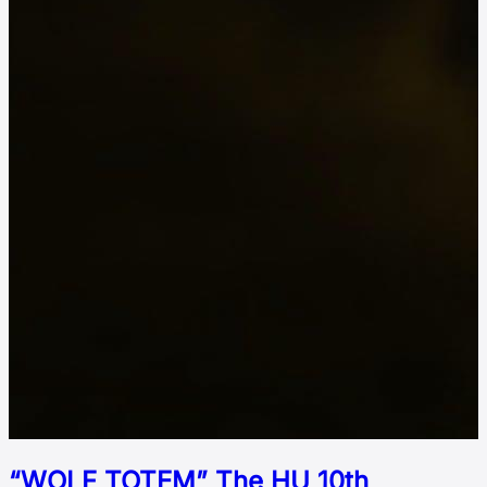
“WOLF TOTEM” The HU 10th