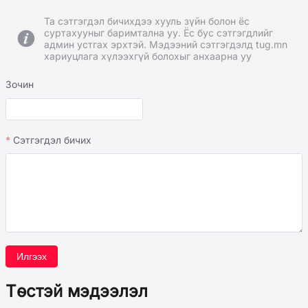
Та сэтгэгдэл бичихдээ хууль зүйн болон ёс
суртахууныг баримтална уу. Ёс бус сэтгэгдлийг
админ устгах эрхтэй. Мэдээний сэтгэгдэлд tug.mn
хариуцлага хүлээхгүй болохыг анхаарна уу
Зочин
Сэтгэгдэл бичих
Илгээх
Төстэй мэдээлэл