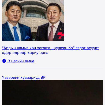
“Ардын намыг хэн хагалж, цуулсан бэ” гэдэг асуулт
өдөр өдрөөр хариу эрнэ
3 цагийн өмнө
Үзвэрийн хуваариуд