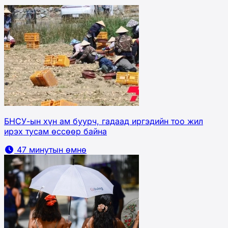
БНСУ-ын хүн ам буурч, гадаад иргэдийн тоо жил
ирэх тусам өссөөр байна
47 минутын өмнө