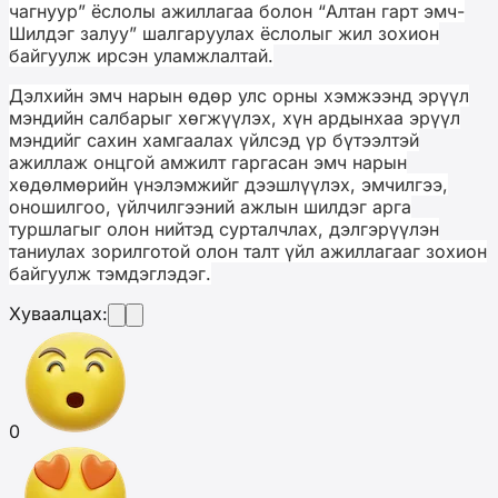
чагнуур” ёслолы ажиллагаа болон “Алтан гарт эмч-
Шилдэг залуу” шалгаруулах ёслолыг жил зохион
байгуулж ирсэн уламжлалтай.
Дэлхийн эмч нарын өдөр улс орны хэмжээнд эрүүл
мэндийн салбарыг хөгжүүлэх, хүн ардынхаа эрүүл
мэндийг сахин хамгаалах үйлсэд үр бүтээлтэй
ажиллаж онцгой амжилт гаргасан эмч нарын
хөдөлмөрийн үнэлэмжийг дээшлүүлэх, эмчилгээ,
оношилгоо, үйлчилгээний ажлын шилдэг арга
туршлагыг олон нийтэд сурталчлах, дэлгэрүүлэн
таниулах зорилготой олон талт үйл ажиллагааг зохион
байгуулж тэмдэглэдэг.
Хуваалцах:
0