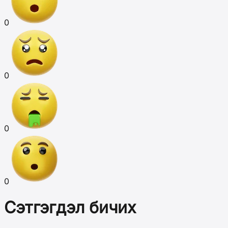
0
0
0
0
Сэтгэгдэл бичих