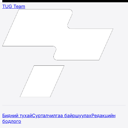
TUG Team
Бидний тухай
Сурталчилгаа байршуулах
Редакцийн
бодлого