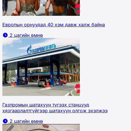
Европын орнуудад 40 хэм давж халж байна
2 цагийн өмнө
Газпромын шатахуун түгээх станцууд
хязгаарлалтгүйгээр шатахуун олгож эхэлжээ
2 цагийн өмнө