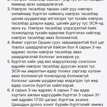
яаманд ирэх шаардлагагүй.
Нэвтрэх тасалбар тараах сайт руу нэвтэрч
онлайнаар бүртгэл хиймэгц нэвтрэх тасалбар
цахим шуудангаар илгээгдэх тул тухайн нэвтрэх
тасалбар дээрхи өдөр, цагийн дагуу тус ЭСЯ-нд
ирнэ үү. Нэвтрэх тасалбар үлдэгдэлтэй байх
тохиолдолд тухайн өдөртөө бүртгэлээ хийгээд
нэвтрэх тасалбар авах боломжтой.
Өнөөг хүртэл Оршин суух зөвшөөрөлтэй бол цаг
товлох шаардлагагүй байсан бол 4 сарын 3-ны
өдрөөс эхлэн нэвтрэх тасалбар авах
шаардлагатай болохыг анхаарна уу.
Бүртгэл хийх үед виз мэдүүлэхээр сонгосон
өдрийн нэвтрэх тасалбар дууссан эсвэл тус
ЭСЯ-ны амралтын өдөр тохиох зэргээр хүлээн
авах боломжгүй тохиолдолд боломжгүй
болохыг цахим шуудангаар мэдэгдэх тул өөр
өдөр сонгон бүртгэл хийлгээрэй.
4 сарын 3-ны өдрөөс 4 сарын 7-ны өдөр
хүртэлх ажлын өдрүүдийн бүртгэл 3 сарын 31-
ний өдрийн 17:00 цагаас бүртгэж эхэлнэ.
Цаашдын долоо хоног бүрийн бүртгэлийг өмнөх