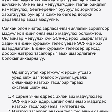
шилжинэ. Энэ нь виз мэдүүлэгчдийн таатай байдлыг
нэмэгдүүлэх, бөөгнөрөлийг бууруулах зорилгоор
хэрэгжүүлж буй арга хэмжээ бөгөөд доорхи
дарааллаар визээ мэдүүлнэ.
Саяхан олон нийтэд зарласанчлан аялалын зорилгоор
мэдүүлэх визийг онлайнаар мэдүүлэх боломжтой.
Онлайнаар мэдүүлэх хүн ЭСЯ-нд ирэх шаардлагагүй
хэдий ч визний хураамж төлөх үедээ ЭСЯ-нд ирэх
шаардлагатай. Визний хураамж төлөхөөр ирэхэд
доорхи нэвтрэх тасалбарыг авах шаардлагагүй
болохыг анхаарна уу.
Өдийг хүртэл хэрэгжүүлж ирсэн утсаар
урьдчилж цаг товлох журмыг цуцалж
онлайнаар нэвтрэх тасалбар тараах
системд шилжинэ.
4 сарын 3-ны өдрөөс эхлэн виз мэдүүлэхээр
ЭСЯ-нд ирэх өдөр, цагийг онлайнаар мэдэгдэх
нэвтрэх тасалбар (email) илгээгдэнэ.
Нэвтрэх тасалбар авахын тулд тус элчин сайдын