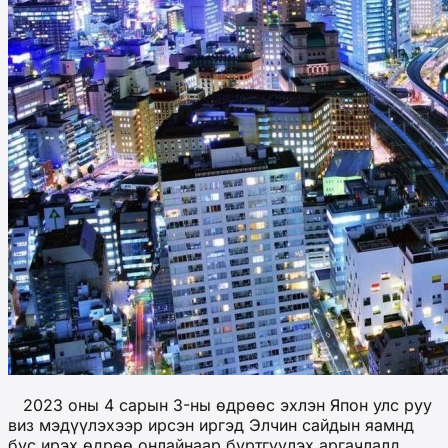
2023 оны 4 сарын 3-ны өдрөөс эхлэн Япон улс руу
виз мэдүүлэхээр ирсэн иргэд Элчин сайдын яамнд
бус ирэх өдрөө онлайнаар бүртгүүлэх аргачлалд