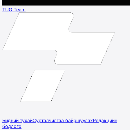
TUG Team
Бидний тухай
Сурталчилгаа байршуулах
Редакцийн
бодлого