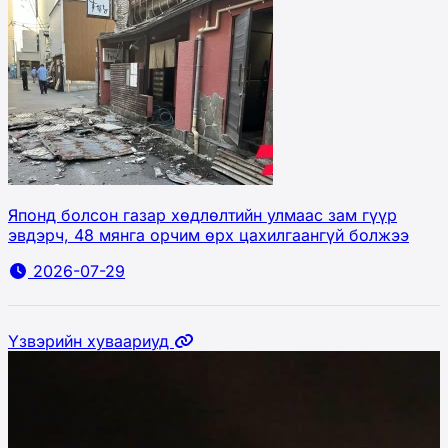
Японд болсон газар хөдлөлтийн улмаас зам гүүр
эвдэрч, 48 мянга орчим өрх цахилгаангүй болжээ
2026-07-29
Үзвэрийн хуваариуд