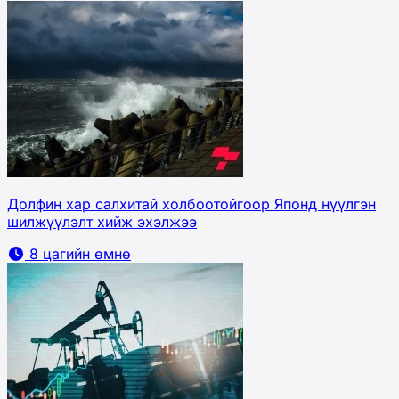
Долфин хар салхитай холбоотойгоор Японд нүүлгэн
шилжүүлэлт хийж эхэлжээ
8 цагийн өмнө