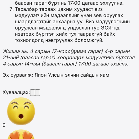
баасан гараг бүрт нь 17:00 цагаас эхлүүлнэ.
Тасалбар тараах цахим хуудаст виз
мэдүүлэгчийн мэдээллийг үнэн зөв оруулах
шаардлагатайг анхаарна уу. Виз мэдүүлэгчийн
оруулсан мэдээлэлд үндэслэн тус ЭСЯ-нд
нэвтрэх бүртгэл хийх тул таарахгүй байх
тохиолдолд нэвтрүүлэх боломжгүй.
Жишээ нь: 4 сарын 17-ноос(даваа гараг) 4-р сарын
21-ний (баасан гараг) хоорондох мэдүүлгийн бүртгэл
4 сарын 14-ний (баасан гараг) 17:00 цагаас эхэлнэ
.
Эх сурвалж: Япон Улсын элчин сайдын яам
Хуваалцах:
0