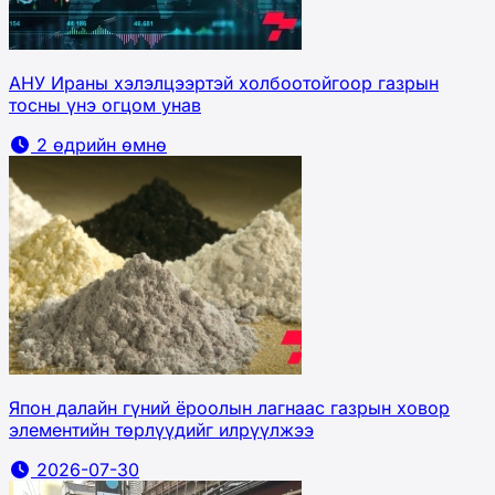
АНУ Ираны хэлэлцээртэй холбоотойгоор газрын
тосны үнэ огцом унав
2 өдрийн өмнө
Япон далайн гүний ёроолын лагнаас газрын ховор
элементийн төрлүүдийг илрүүлжээ
2026-07-30