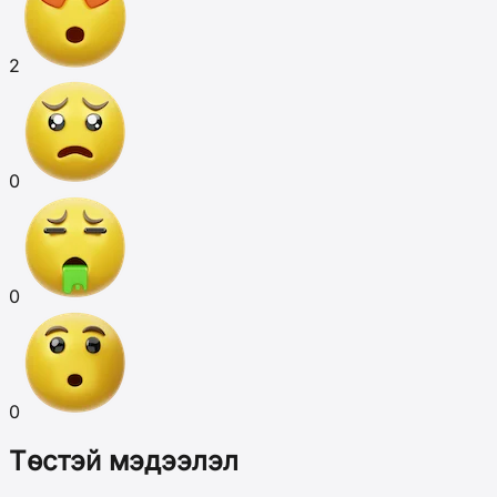
2
0
0
0
Төстэй мэдээлэл