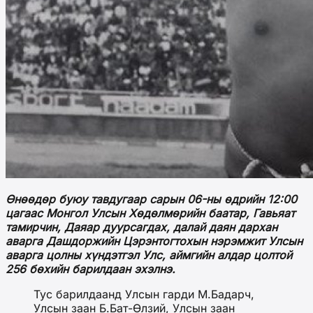
Өнөөдөр буюу тавдугаар сарын 06-ны өдрийн 12:00
цагаас Монгол Улсын Хөдөлмөрийн баатар, Гавьяат
тамирчин, Даяар дуурсагдах, далай даян дархан
аварга Дашдоржийн Цэрэнтогтохын нэрэмжит Улсын
аварга цолны хүндэтгэл Улс, аймгийн алдар цолтой
256 бөхийн барилдаан эхэлнэ.
Тус барилдаанд Улсын гарди М.Бадарч,
Улсын заан Б.Бат-Өлзий, Улсын заан