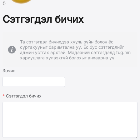
0
Сэтгэгдэл бичих
Та сэтгэгдэл бичихдээ хууль зүйн болон ёс
суртахууныг баримтална уу. Ёс бус сэтгэгдлийг
админ устгах эрхтэй. Мэдээний сэтгэгдэлд tug.mn
хариуцлага хүлээхгүй болохыг анхаарна уу
Зочин
Сэтгэгдэл бичих