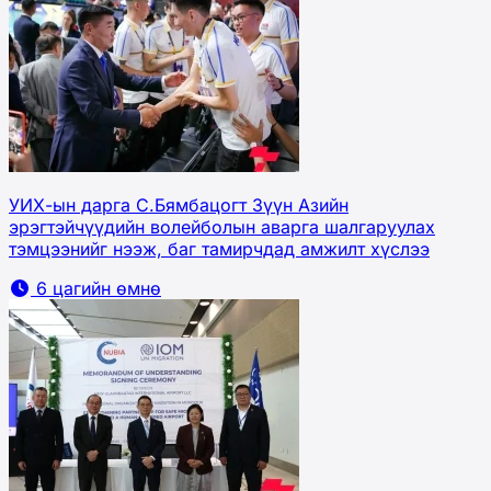
УИХ-ын дарга С.Бямбацогт Зүүн Азийн
эрэгтэйчүүдийн волейболын аварга шалгаруулах
тэмцээнийг нээж, баг тамирчдад амжилт хүслээ
6 цагийн өмнө