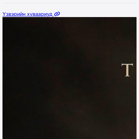
Үзвэрийн хуваариуд