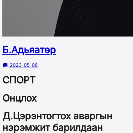
Б.Адьяатөр
2023-05-06
СПОРТ
Онцлох
Д.Цэрэнтогтох аваргын
нэрэмжит барилдаан