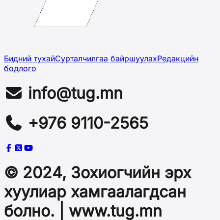
Бидний тухай
Сурталчилгаа байршуулах
Редакцийн
бодлого
info@tug.mn
+976 9110-2565
© 2024, Зохиогчийн эрх
хуулиар хамгаалагдсан
болно. | www.tug.mn