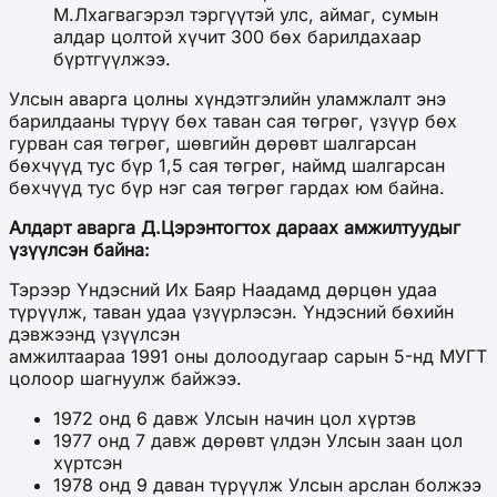
М.Лхагвагэрэл тэргүүтэй улс, аймаг, сумын
алдар цолтой хүчит 300 бөх барилдахаар
бүртгүүлжээ.
Улсын аварга цолны хүндэтгэлийн уламжлалт энэ
барилдааны түрүү бөх таван сая төгрөг, үзүүр бөх
гурван сая төгрөг, шөвгийн дөрөвт шалгарсан
бөхчүүд тус бүр 1,5 сая төгрөг, наймд шалгарсан
бөхчүүд тус бүр нэг сая төгрөг гардах юм байна.
Алдарт аварга Д.Цэрэнтогтох дараах амжилтуудыг
үзүүлсэн байна:
Тэрээр Үндэсний Их Баяр Наадамд дөрцөн удаа
түрүүлж, таван удаа үзүүрлэсэн. Үндэсний бөхийн
дэвжээнд үзүүлсэн
амжилтаараа 1991 оны долоодугаар сарын 5-нд МУГТ
цолоор шагнуулж байжээ.
1972 онд 6 давж Улсын начин цол хүртэв
1977 онд 7 давж дөрөвт үлдэн Улсын заан цол
хүртсэн
1978 онд 9 даван түрүүлж Улсын арслан болжээ