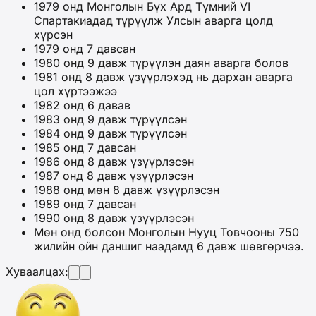
1979 онд Монголын Бүх Ард Түмний VI
Спартакиадад түрүүлж Улсын аварга цолд
хүрсэн
1979 онд 7 давсан
1980 онд 9 давж түрүүлэн даян аварга болов
1981 онд 8 давж үзүүрлэхэд нь дархан аварга
цол хүртээжээ
1982 онд 6 давав
1983 онд 9 давж түрүүлсэн
1984 онд 9 давж түрүүлсэн
1985 онд 7 давсан
1986 онд 8 давж үзүүрлэсэн
1987 онд 8 давж үзүүрлэсэн
1988 онд мөн 8 давж үзүүрлэсэн
1989 онд 7 давсан
1990 онд 8 давж үзүүрлэсэн
Мөн онд болсон Монголын Нууц Товчооны 750
жилийн ойн даншиг наадамд 6 давж шөвгөрчээ.
Хуваалцах: