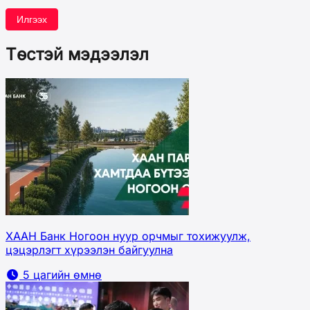
Илгээх
Төстэй мэдээлэл
ХААН Банк Ногоон нуур орчмыг тохижуулж,
цэцэрлэгт хүрээлэн байгуулна
5 цагийн өмнө