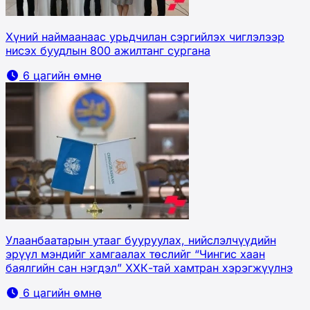
Хүний наймаанаас урьдчилан сэргийлэх чиглэлээр
нисэх буудлын 800 ажилтанг сургана
6 цагийн өмнө
Улаанбаатарын утааг бууруулах, нийслэлчүүдийн
эрүүл мэндийг хамгаалах төслийг “Чингис хаан
баялгийн сан нэгдэл” ХХК-тай хамтран хэрэгжүүлнэ
6 цагийн өмнө