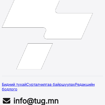
Бидний тухай
Сурталчилгаа байршуулах
Редакцийн
бодлого
info@tug.mn