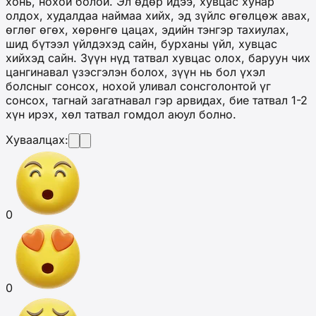
хонь, нохой болой. Эл өдөр идээ, хувцас хунар
олдох, худалдаа наймаа хийх, эд зүйлс өгөлцөж авах,
өглөг өгөх, хөрөнгө цацах, эдийн тэнгэр тахиулах,
шид бүтээл үйлдэхэд сайн, бурханы үйл, хувцас
хийхэд сайн. Зүүн нүд татвал хувцас олох, баруун чих
цангинавал үзэсгэлэн болох, зүүн нь бол үхэл
болсныг сонсох, нохой уливал сонсголонтой үг
сонсох, тагнай загатнавал гэр арвидах, бие татвал 1-2
хүн ирэх, хөл татвал гомдол аюул болно.
Хуваалцах:
0
0