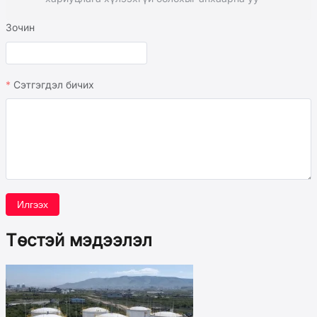
Зочин
Сэтгэгдэл бичих
Илгээх
Төстэй мэдээлэл