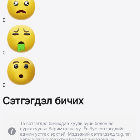
0
0
0
Сэтгэгдэл бичих
Та сэтгэгдэл бичихдээ хууль зүйн болон ёс
суртахууныг баримтална уу. Ёс бус сэтгэгдлийг
админ устгах эрхтэй. Мэдээний сэтгэгдэлд tug.mn
хариуцлага хүлээхгүй болохыг анхаарна уу