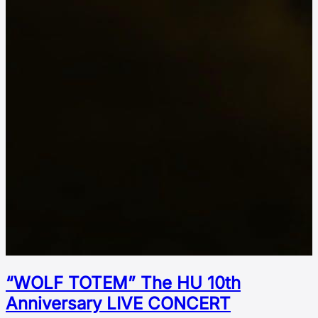
“WOLF TOTEM” The HU 10th
Аnniversary LIVE CONCERT