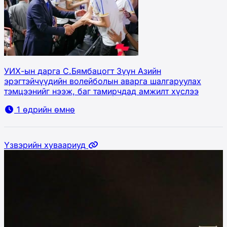
УИХ-ын дарга С.Бямбацогт Зүүн Азийн
эрэгтэйчүүдийн волейболын аварга шалгаруулах
тэмцээнийг нээж, баг тамирчдад амжилт хүслээ
1 өдрийн өмнө
Үзвэрийн хуваариуд