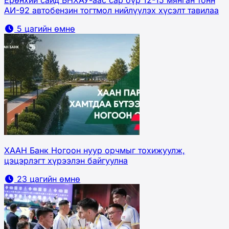
АИ-92 автобензин тогтмол нийлүүлэх хүсэлт тавилаа
5 цагийн өмнө
ХААН Банк Ногоон нуур орчмыг тохижуулж,
цэцэрлэгт хүрээлэн байгуулна
23 цагийн өмнө