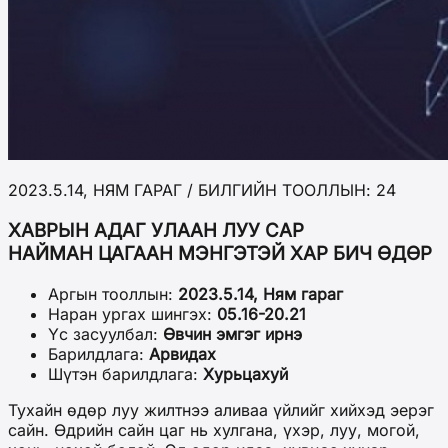
2023.5.14, НЯМ ГАРАГ / БИЛГИЙН ТООЛЛЫН: 24
ХАВРЫН АДАГ УЛААН ЛУУ САР
НАЙМАН ЦАГААН МЭНГЭТЭЙ ХАР БИЧ ӨДӨР
Аргын тооллын:
2023.5.14, Ням гараг
Наран ургах шингэх:
05.16-20.21
Үс засуулбал:
Өвчин эмгэг ирнэ
Барилдлага:
Арвидах
Шүтэн барилдлага:
Хурьцахуй
Тухайн өдөр луу жилтнээ аливаа үйлийг хийхэд эерэг
сайн. Өдрийн сайн цаг нь хулгана, үхэр, луу, могой,