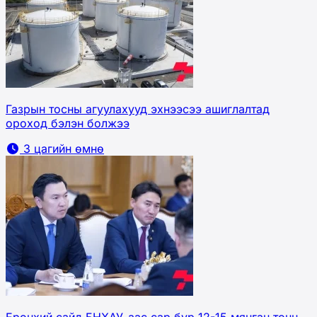
Газрын тосны агуулахууд эхнээсээ ашиглалтад
ороход бэлэн болжээ
3 цагийн өмнө
Ерөнхий сайд БНХАУ-аас сар бүр 12-15 мянган тонн