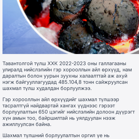
Тавантолгой түлш ХХК 2022-2023 оны галлагааны
улиралд нийслэлийн гэр хорооллын айл өрхүүд, нам
даралтын болон уурын зуухны халаалттай аж ахуй
нэгж байгууллагуудад 485.104,8 тонн сайжруулсан
шахмал түлш худалдан борлуулжээ.
Гэр хорооллын айл өрхүүдийг шахмал түлшээр
тасралтгүй найдвартай хангах үүднээс гэрээт
борлуулалтын 650 цэгийг нийслэлийн долоон дүүрэгт
хүн амын тоо, байршилтай нь уялдуулан нээж
ажиллуулсан байна.
Шахмал түлшний борлуулалтын оргил үе нь