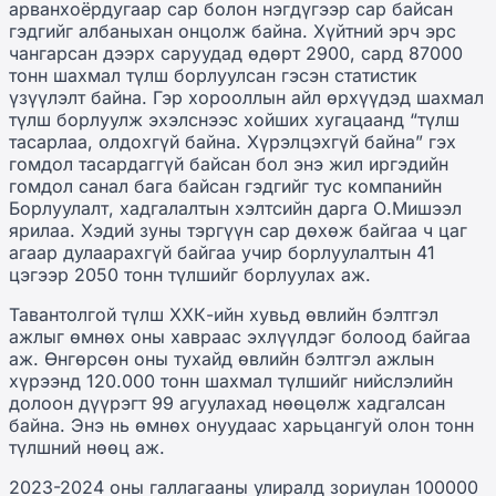
арванхоёрдугаар сар болон нэгдүгээр сар байсан
гэдгийг албаныхан онцолж байна. Хүйтний эрч эрс
чангарсан дээрх саруудад өдөрт 2900, сард 87000
тонн шахмал түлш борлуулсан гэсэн статистик
үзүүлэлт байна. Гэр хорооллын айл өрхүүдэд шахмал
түлш борлуулж эхэлснээс хойших хугацаанд “түлш
тасарлаа, олдохгүй байна. Хүрэлцэхгүй байна” гэх
гомдол тасардаггүй байсан бол энэ жил иргэдийн
гомдол санал бага байсан гэдгийг тус компанийн
Борлуулалт, хадгалалтын хэлтсийн дарга О.Мишээл
ярилаа. Хэдий зуны тэргүүн сар дөхөж байгаа ч цаг
агаар дулаарахгүй байгаа учир борлуулалтын 41
цэгээр 2050 тонн түлшийг борлуулах аж.
Тавантолгой түлш ХХК-ийн хувьд өвлийн бэлтгэл
ажлыг өмнөх оны хавраас эхлүүлдэг болоод байгаа
аж. Өнгөрсөн оны тухайд өвлийн бэлтгэл ажлын
хүрээнд 120.000 тонн шахмал түлшийг нийслэлийн
долоон дүүрэгт 99 агуулахад нөөцөлж хадгалсан
байна. Энэ нь өмнөх онуудаас харьцангуй олон тонн
түлшний нөөц аж.
2023-2024 оны галлагааны улиралд зориулан 100000