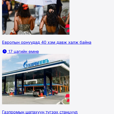
Европын орнуудад 40 хэм давж халж байна
17 цагийн өмнө
Газпромын шатахуун түгээх станцууд