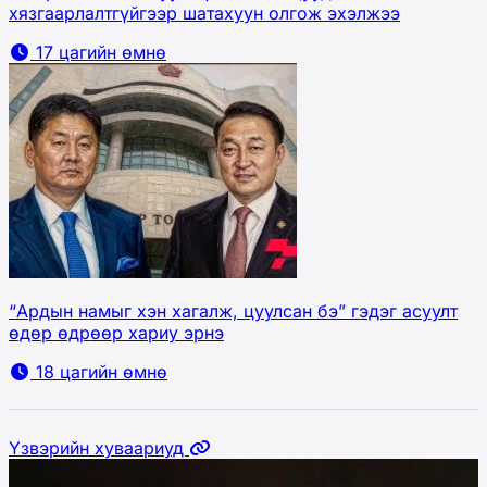
хязгаарлалтгүйгээр шатахуун олгож эхэлжээ
17 цагийн өмнө
“Ардын намыг хэн хагалж, цуулсан бэ” гэдэг асуулт
өдөр өдрөөр хариу эрнэ
18 цагийн өмнө
Үзвэрийн хуваариуд