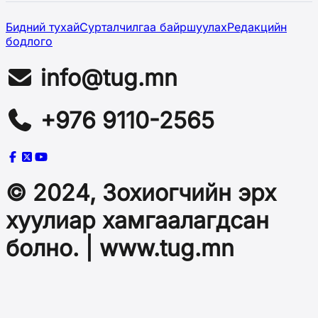
Бидний тухай
Сурталчилгаа байршуулах
Редакцийн
бодлого
info@tug.mn
+976 9110-2565
© 2024, Зохиогчийн эрх
хуулиар хамгаалагдсан
болно. | www.tug.mn