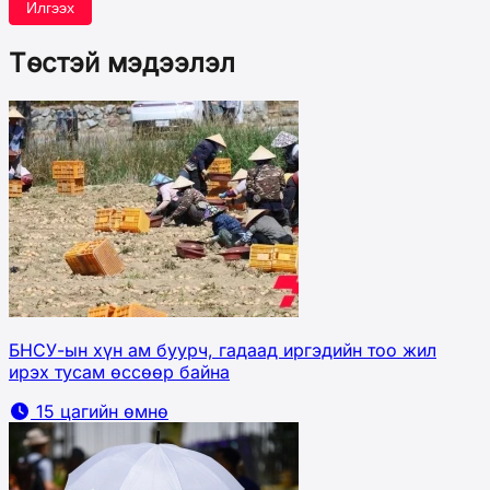
Илгээх
Төстэй мэдээлэл
БНСУ-ын хүн ам буурч, гадаад иргэдийн тоо жил
ирэх тусам өссөөр байна
15 цагийн өмнө