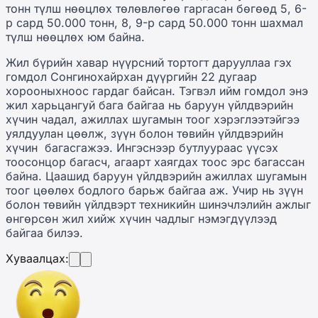
тонн түлш нөөцлөх төлөвлөгөө гаргасан бөгөөд 5, 6-
р сард 50.000 тонн, 8, 9-р сард 50.000 тонн шахмал
түлш нөөцлөх юм байна.
Жил бүрийн хавар нүүрсний тортогт дарууллаа гэх
гомдол Сонгинохайрхан дүүргийн 22 дугаар
хорооныхноос гардаг байсан. Тэгвэл ийм гомдол энэ
жил харьцангуй бага байгаа нь баруун үйлдвэрийн
хүчин чадал, ажиллах шугамын тоог хэрэглээтэйгээ
уялдуулан цөөлж, зүүн болон төвийн үйлдвэрийн
хүчин багасгажээ. Ингэснээр бутлуураас үүсэх
тоосонцор багасч, агаарт хаягдах тоос эрс багассан
байна. Цаашид баруун үйлдвэрийн ажиллах шугамын
тоог цөөлөх бодлого барьж байгаа аж. Учир нь зүүн
болон төвийн үйлдвэрт техникийн шинэчлэлийн ажлыг
өнгөрсөн жил хийж хүчин чадлыг нэмэгдүүлээд
байгаа билээ.
Хуваалцах: