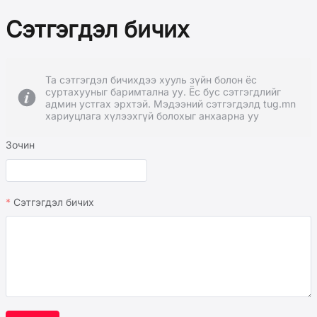
Сэтгэгдэл бичих
Та сэтгэгдэл бичихдээ хууль зүйн болон ёс
суртахууныг баримтална уу. Ёс бус сэтгэгдлийг
админ устгах эрхтэй. Мэдээний сэтгэгдэлд tug.mn
хариуцлага хүлээхгүй болохыг анхаарна уу
Зочин
Сэтгэгдэл бичих