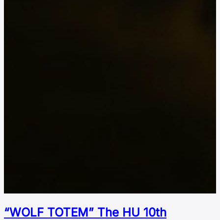
“WOLF TOTEM” The HU 10th