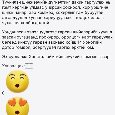
Түүнчлэн шинжээчийн дүгнэлтийг дахин гаргуулах нь
гэмт хэргийн улмаас учирсан хохирол, хор уршгийн
шинж чанар, хэр хэмжээ, хохирлыг гэм буруутай
этгээдүүдэд хуваан хариуцуулахыг тооцох зэрэгт
чухал ач холбогдолтой.
Урьдчилсан хэлэлцүүлгээс гарсан шийдвэрийг хуульд
заасан хугацаанд прокурор, оролцогч нарт гардуулах
бөгөөд ийнхүү гардан авснаас хойш 14 хоногийн
дотор гомдол, эсэргүүцэл гаргах эрхтэй юм.
Эх сурвалж: Хөвсгөл аймгийн шүүхийн тамгын газар
Хуваалцах:
0