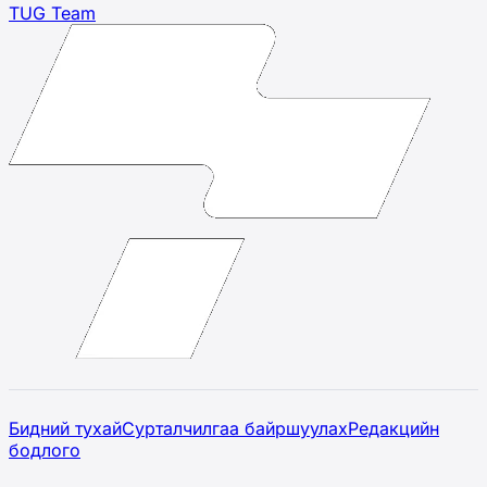
TUG Team
Бидний тухай
Сурталчилгаа байршуулах
Редакцийн
бодлого