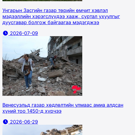
Унгарын Засгийн газар төрийн өмчит хэвлэл
мэдээллийн хэрэгслүүдээ хааж, суртал ухуулгыг
дуусгавар болгож байгаагаа мэдэгджээ
2026-07-09
Венесуэльд газар хөдлөлтийн улмаас амиа алдсан
хүний тоо 1450-д хүрчээ
2026-06-29