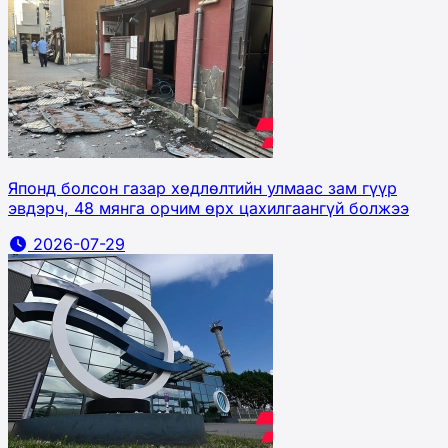
Японд болсон газар хөдлөлтийн улмаас зам гүүр
эвдэрч, 48 мянга орчим өрх цахилгаангүй болжээ
2026-07-29