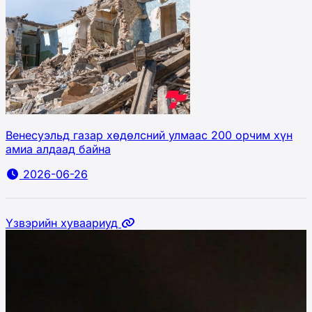
Венесуэльд газар хөдөлсний улмаас 200 орчим хүн
амиа алдаад байна
2026-06-26
Үзвэрийн хуваариуд