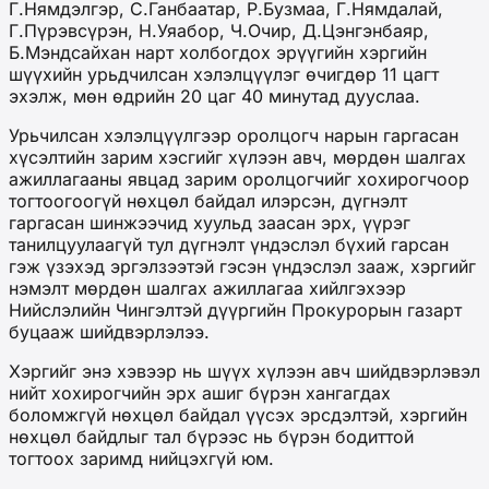
Г.Нямдэлгэр, С.Ганбаатар, Р.Бузмаа, Г.Нямдалай,
Г.Пүрэвсүрэн, Н.Уяабор, Ч.Очир, Д.Цэнгэнбаяр,
Б.Мэндсайхан нарт холбогдох эрүүгийн хэргийн
шүүхийн урьдчилсан хэлэлцүүлэг өчигдөр 11 цагт
эхэлж, мөн өдрийн 20 цаг 40 минутад дууслаа.
Урьчилсан хэлэлцүүлгээр оролцогч нарын гаргасан
хүсэлтийн зарим хэсгийг хүлээн авч, мөрдөн шалгах
ажиллагааны явцад зарим оролцогчийг хохирогчоор
тогтоогоогүй нөхцөл байдал илэрсэн, дүгнэлт
гаргасан шинжээчид хуульд заасан эрх, үүрэг
танилцуулаагүй тул дүгнэлт үндэслэл бүхий гарсан
гэж үзэхэд эргэлзээтэй гэсэн үндэслэл зааж, хэргийг
нэмэлт мөрдөн шалгах ажиллагаа хийлгэхээр
Нийслэлийн Чингэлтэй дүүргийн Прокурорын газарт
буцааж шийдвэрлэлээ.
Хэргийг энэ хэвээр нь шүүх хүлээн авч шийдвэрлэвэл
нийт хохирогчийн эрх ашиг бүрэн хангагдах
боломжгүй нөхцөл байдал үүсэх эрсдэлтэй, хэргийн
нөхцөл байдлыг тал бүрээс нь бүрэн бодиттой
тогтоох заримд нийцэхгүй юм.