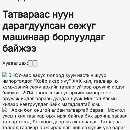
Татвараас нуун
дарагдуулсан сөжүг
машинаар борлуулдаг
байжээ
Хуваалцах:
БНСУ-аас вакус болоод зуун настын шүүс
импортолдог “Хоёр ихэр хүү” ХХК хил, гаалиар их
хэмжээний сөжү архийг татваргүйгээр оруулж ирдэг
байжээ. 2014 оноос хойш уг архийг импортоор
оруулж ирдэг бараан дундаа нууж Монгол Улсын
хилээр нэвтрүүлдэг байх магадлалтай юм.
Архи бол онцгой албан татвартай бараа. Монгол
улсын хил гаалиар орж ирж байгаа бүх архинд заавал
татвар төлж, бөглөөн дээр нь акц наадаг. Татвараа
төлөөд гаалиар орж ирэх нэг шил сөжүний үнэ бараг