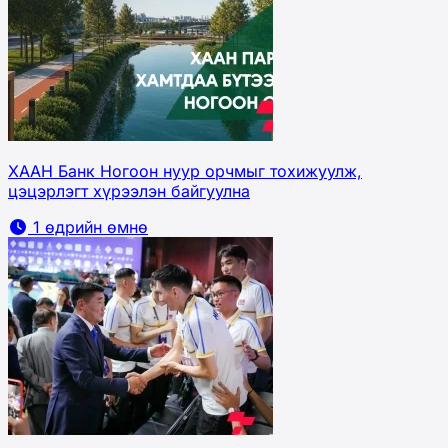
ХААН Банк Ногоон нуур орчмыг тохижуулж,
цэцэрлэгт хүрээлэн байгуулна
1 өдрийн өмнө