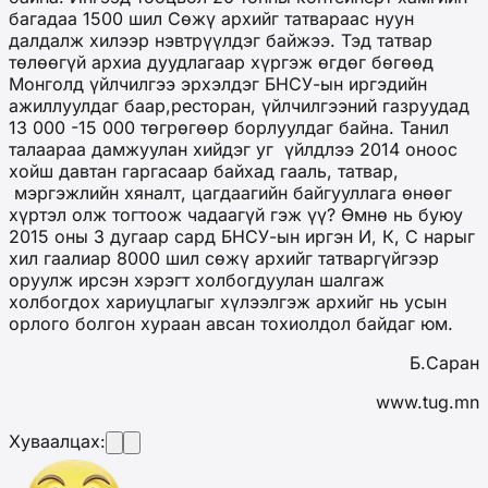
багадаа 1500 шил Сөжү архийг татвараас нуун
далдалж хилээр нэвтрүүлдэг байжээ. Тэд татвар
төлөөгүй архиа дуудлагаар хүргэж өгдөг бөгөөд
Монголд үйлчилгээ эрхэлдэг БНСУ-ын иргэдийн
ажиллуулдаг баар,ресторан, үйлчилгээний газруудад
13 000 -15 000 төгрөгөөр борлуулдаг байна. Танил
талаараа дамжуулан хийдэг уг үйлдлээ 2014 оноос
хойш давтан гаргасаар байхад гааль, татвар,
мэргэжлийн хяналт, цагдаагийн байгууллага өнөөг
хүртэл олж тогтоож чадаагүй гэж үү? Өмнө нь буюу
2015 оны 3 дугаар сард БНСУ-ын иргэн И, К, С нарыг
хил гаалиар 8000 шил сөжү архийг татваргүйгээр
оруулж ирсэн хэрэгт холбогдуулан шалгаж
холбогдох хариуцлагыг хүлээлгэж архийг нь усын
орлого болгон хураан авсан тохиолдол байдаг юм.
Б.Саран
www.tug.mn
Хуваалцах: