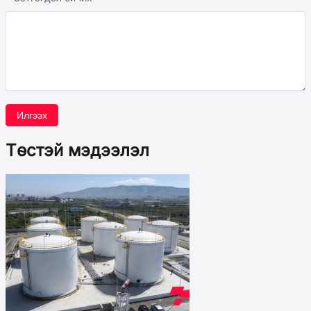
Илгээх
Төстэй мэдээлэл