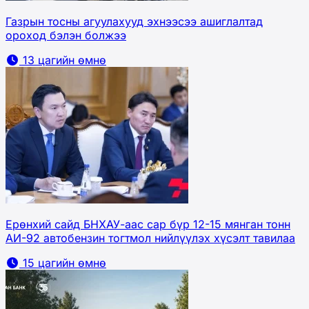
Газрын тосны агуулахууд эхнээсээ ашиглалтад
ороход бэлэн болжээ
13 цагийн өмнө
Ерөнхий сайд БНХАУ-аас сар бүр 12-15 мянган тонн
АИ-92 автобензин тогтмол нийлүүлэх хүсэлт тавилаа
15 цагийн өмнө