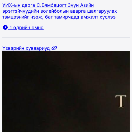
УИХ-ын дарга С.Бямбацогт Зүүн Азийн
эрэгтэйчүүдийн волейболын аварга шалгаруулах
тэмцээнийг нээж, баг тамирчдад амжилт хүслээ
1 өдрийн өмнө
Үзвэрийн хуваариуд