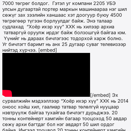
7000 төгрөг болдог. Гэтэл уг компани 2205 УБЭ
улсын дугаартай портер маркын машинаараа нэг шил
сөжүг зах зээлийн ханшаас хэт доогуур буюу 4500
төгрөгөөр түгээн борлуулдаг байж. Энэ талаар
судлахад “Хоёр ихэр хүү” ХХК нь хилээр архиа
татваргүй оруулж ирдэг байж болзошгүй байгаа юм.
Үүнийг нь дараах бичлэгээс тодорхой харж болно.
Уг бичлэгт баримт нь анх 25 дугаар суваг телевизээр
нийтэд хүрчээ. [embed]
[/embed] Эх
сурвалжийн мэдээллээр “Хоёр ихэр хүү” ХХК нь 2014
оноос хойш хил, гаалиар татвар төлөлгүй нууцаар
нэвтрүүлж байгаа тухайгаа бичлэгт дурьджээ. 20
тонны контейнерт хамгийн багаар тооцоход 50 авдар
сөжү архи багтдаг бол нэг авдарт 50 шил ордог
байна. Ингээд тооцвол 20 тонны контейнерт хамгийн