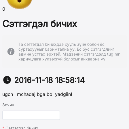
0
Сэтгэгдэл бичих
Та сэтгэгдэл бичихдээ хууль зүйн болон ёс
суртахууныг баримтална уу. Ёс бус сэтгэгдлийг
админ устгах эрхтэй. Мэдээний сэтгэгдэлд tug.mn
хариуцлага хүлээхгүй болохыг анхаарна уу
2016-11-18 18:58:14
ugch l mchadaj bga bol yadgiin!
Зочин
Сэтгэгдэл бичих