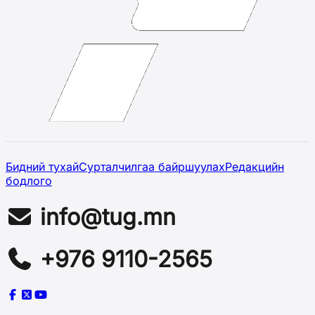
Бидний тухай
Сурталчилгаа байршуулах
Редакцийн
бодлого
info@tug.mn
+976 9110-2565