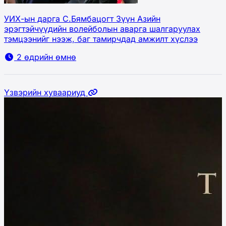
УИХ-ын дарга С.Бямбацогт Зүүн Азийн
эрэгтэйчүүдийн волейболын аварга шалгаруулах
тэмцээнийг нээж, баг тамирчдад амжилт хүслээ
2 өдрийн өмнө
Үзвэрийн хуваариуд