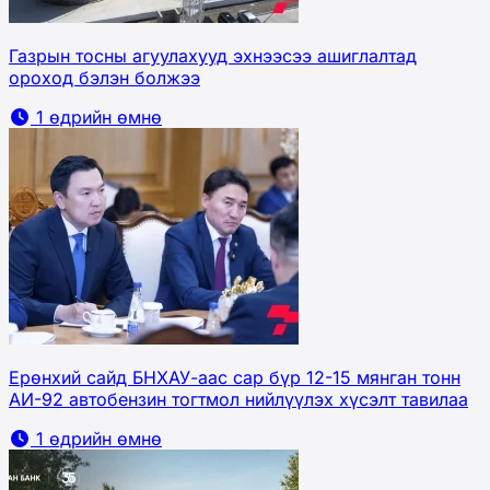
Газрын тосны агуулахууд эхнээсээ ашиглалтад
ороход бэлэн болжээ
1 өдрийн өмнө
Ерөнхий сайд БНХАУ-аас сар бүр 12-15 мянган тонн
АИ-92 автобензин тогтмол нийлүүлэх хүсэлт тавилаа
1 өдрийн өмнө