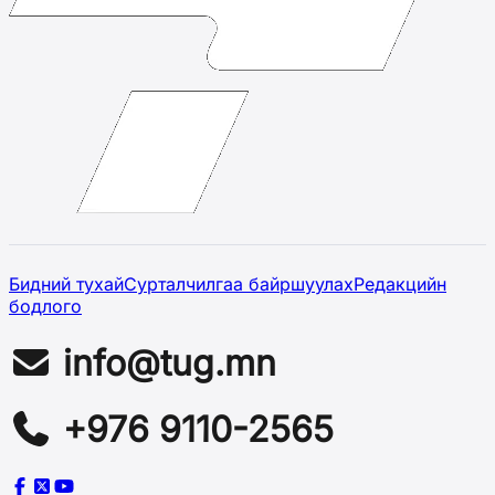
Бидний тухай
Сурталчилгаа байршуулах
Редакцийн
бодлого
info@tug.mn
+976 9110-2565