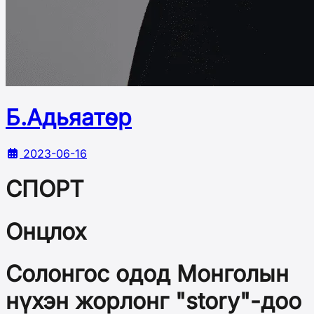
Б.Адьяатөр
2023-06-16
СПОРТ
Онцлох
Солонгос одод Монголын
нүхэн жорлонг "story"-доо