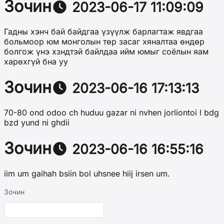
Зочин
2023-06-17 11:09:09
Гадны хэнч бай байдгаа үзүүлж барлагтаж явдгаа
больмоор юм монголын төр засаг хяналтаа өндөр
болгож үнэ хзндтэй байлдаа ийм юмыг соёлын яам
харөхгүй бна уу
Зочин
2023-06-16 17:13:13
70-80 ond odoo ch huduu gazar ni nvhen jorliontoi l bdg
bzd yund ni ghdii
Зочин
2023-06-16 16:55:16
iim um gaihah bsiin bol uhsnee hiij irsen um.
Зочин