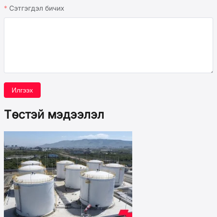
Сэтгэгдэл бичих
Илгээх
Төстэй мэдээлэл