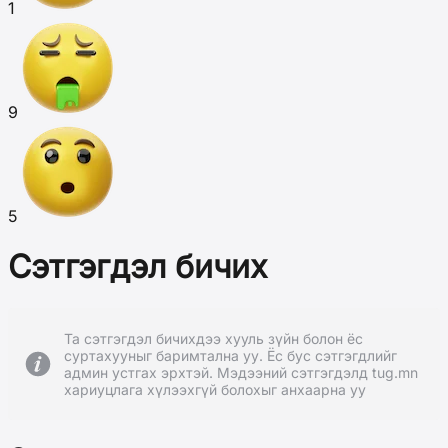
1
9
5
Сэтгэгдэл бичих
Та сэтгэгдэл бичихдээ хууль зүйн болон ёс
суртахууныг баримтална уу. Ёс бус сэтгэгдлийг
админ устгах эрхтэй. Мэдээний сэтгэгдэлд tug.mn
хариуцлага хүлээхгүй болохыг анхаарна уу