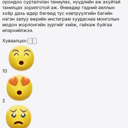
орондоо сурталчлан таниулах, нүүдлийн аж ахуйтай
танилцах зорилготой аж. Өнөөдөр тэдний аяллын
хоёр дахь өдөр бөгөөд тус нэвтрүүлгийн багийн
нэгэн залуу өөрийн инстаграм хуудаснаа монголын
модон жорлонгийн зургийг хийж, гайхаж буйгаа
илэрхийлжээ.
Хуваалцах:
10
2