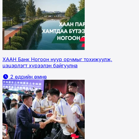
ХААН Банк Ногоон нуур орчмыг тохижуулж,
цэцэрлэгт хүрээлэн байгуулна
2 өдрийн өмнө