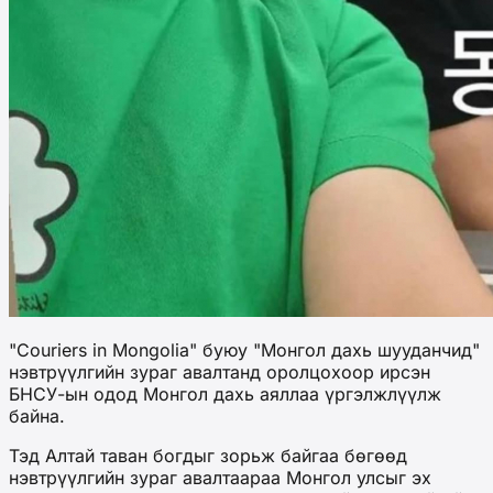
"Couriers in Mongolia" буюу "Монгол дахь шууданчид"
нэвтрүүлгийн зураг авалтанд оролцохоор ирсэн
БНСУ-ын одод Монгол дахь аяллаа үргэлжлүүлж
байна.
Тэд Алтай таван богдыг зорьж байгаа бөгөөд
нэвтрүүлгийн зураг авалтаараа Монгол улсыг эх