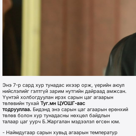
Энэ 7-р сард хур тунадас ихээр орж, үерийн аюул
нийслэлийг гэлтгүй зарим нутгийн дайраад амжсан.
Үүнтэй холбогдуулан ирэх сарын цаг агаарын
төлөвийн тухай
Туг.мн ЦУОШГ-аас
тодрууллаа.
Бидэнд энэ сарын цаг агаарын ерөнхий
төлөв болон хур тунадасны нөхцөл байдлын
талаар цаг уурч Б.Жаргалан мэдээлэл өгсөн юм.
- Наймдугаар сарын хувьд агаарын температур