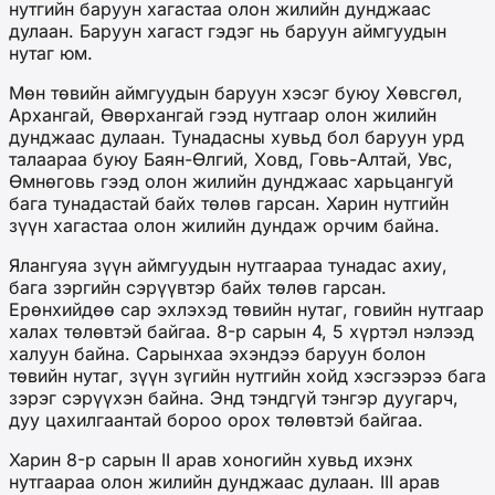
нутгийн баруун хагастаа олон жилийн дунджаас
дулаан. Баруун хагаст гэдэг нь баруун аймгуудын
нутаг юм.
Мөн төвийн аймгуудын баруун хэсэг буюу Хөвсгөл,
Архангай, Өвөрхангай гээд нутгаар олон жилийн
дунджаас дулаан. Тунадасны хувьд бол баруун урд
талаараа буюу Баян-Өлгий, Ховд, Говь-Алтай, Увс,
Өмнөговь гээд олон жилийн дунджаас харьцангуй
бага тунадастай байх төлөв гарсан. Харин нутгийн
зүүн хагастаа олон жилийн дундаж орчим байна.
Ялангуяа зүүн аймгуудын нутгаараа тунадас ахиу,
бага зэргийн сэрүүвтэр байх төлөв гарсан.
Ерөнхийдөө сар эхлэхэд төвийн нутаг, говийн нутгаар
халах төлөвтэй байгаа. 8-р сарын 4, 5 хүртэл нэлээд
халуун байна. Сарынхаа эхэндээ баруун болон
төвийн нутаг, зүүн зүгийн нутгийн хойд хэсгээрээ бага
зэрэг сэрүүхэн байна. Энд тэндгүй тэнгэр дуугарч,
дуу цахилгаантай бороо орох төлөвтэй байгаа.
Харин 8-р сарын II арав хоногийн хувьд ихэнх
нутгаараа олон жилийн дунджаас дулаан. III арав