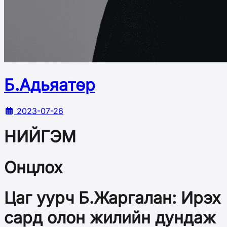
Б.Адьяатөр
2023-07-26
НИЙГЭМ
Онцлох
Цаг уурч Б.Жаргалан: Ирэх
сард олон жилийн дундаж