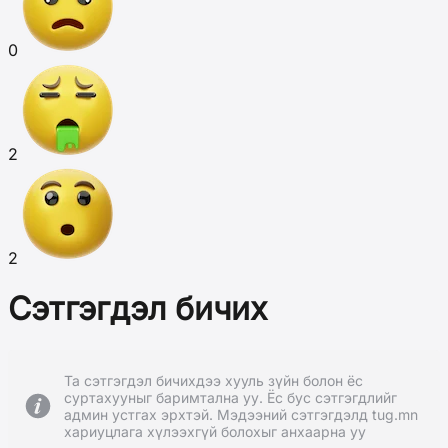
0
2
2
Сэтгэгдэл бичих
Та сэтгэгдэл бичихдээ хууль зүйн болон ёс
суртахууныг баримтална уу. Ёс бус сэтгэгдлийг
админ устгах эрхтэй. Мэдээний сэтгэгдэлд tug.mn
хариуцлага хүлээхгүй болохыг анхаарна уу