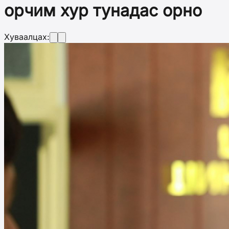
орчим хур тунадас орно
Хуваалцах: