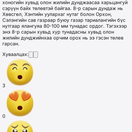
хоногийн хувьд олон жилийн дунджаасаа харьцангуй
сэрүүн байх төлөвтэй байгаа. 8-р сарын дундаж нь
Хөвсгөл, Хэнтийн уулархаг нутаг болон Орхон,
Сэлэнгийн сав газраар буюу газар тариалангийн бүс
нутгаар ялангуяа 80-100 мм тунадас ордог. Тэгэхээр
энэ 8-р сарын хувьд хур тунадасны хувьд олон
жилийн дунджийнхаа орчим орох нь ээ гэсэн төлөв
гарсан.
Хуваалцах:
3
0