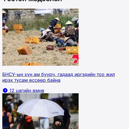
БНСУ-ын хүн ам буурч, гадаад иргэдийн тоо жил
ирэх тусам өссөөр байна
12 цагийн өмнө