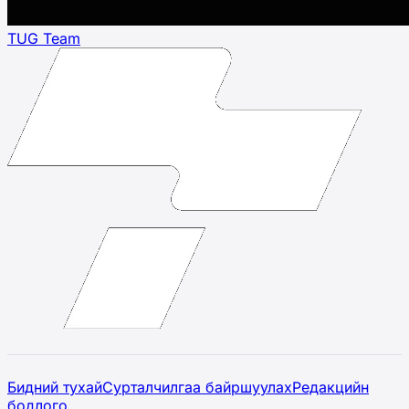
TUG Team
Бидний тухай
Сурталчилгаа байршуулах
Редакцийн
бодлого