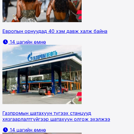
Европын орнуудад 40 хэм давж халж байна
14 цагийн өмнө
Газпромын шатахуун түгээх станцууд
хязгаарлалтгүйгээр шатахуун олгож эхэлжээ
14 цагийн өмнө