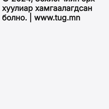
хуулиар хамгаалагдсан
болно. | www.tug.mn