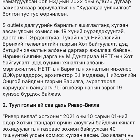
нэмэгдүүлсэн бол НЗД-ын 2022 оны А/1626 дугаар
захирамжаар зориулалтыг нь “Худалдаа үйлчилгээ”
болгон тус тус өөрчилсөн.
S outlets дэлгүүрийн барилгыг ашиглалтанд хүлээн
авсан улсын комисс нь 19 хүний бүрэлдэхүүнтэй,
дарга нь Т.Эрдэнэтуяа. Тухайн үед Нийслэлийн
Ерөнхий төлөвлөлтийн газрын Хот байгуулалт, дэд
бүтцийн хяналтын албаны даргаар ажиллаж байсан.
Нарийн бичгийн дарга нь М.Дунгармаа НЕТГ-ын Хот
байгуулалт, дэд бүцийн хяналтын албаны
мэргэжилтэн. НЕТГ-ын Барилгын хяналтын инженер
Д.Жүрмэддорж, архитектор Б.Нямдаваа, Нийслэлийн
Онцгой байдлын газрын Барилга, зураг төсөл
хариуцсан байцаагч Л.Тэгшбаяр нарын зэрэг 19
хүнээс бүрдэж байжээ.
2. Туул голын ай сав дахь Ривер-Вилла
“Ривер вилла” хотхоныг 2021 оны 10 сарын 01-ний
өдөр Хотын стандарт орчны аюулгүй байдлын хяналт
зохицуулалтын газраас зохион байгуулсан 40
гишүүнтэй улсын комисс хүлээн авсан. Захиалагч нь