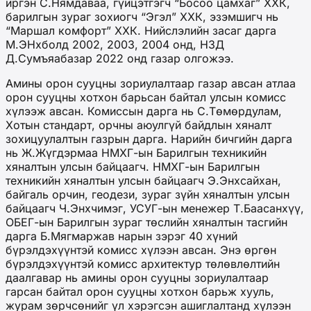
иргэн С.Нямдаваа, гүйцэтгэгч “Босоо цамхаг” ХХК,
барилгын зураг зохиогч “Эгэл” ХХК, эзэмшигч нь
“Маршал комфорт” ХХК. Нийслэлийн засаг дарга
М.ЭНхболд 2002, 2003, 2004 онд, НЗД
Д.Сумъяабазар 2022 онд газар олгожээ.
Амины орон сууцны зориулалтаар газар авсан атлаа
орон сууцны хотхон барьсан байтал улсын комисс
хүлээж авсан. Комиссын дарга нь С.Төмөрдулам,
Хотын стандарт, орчны аюулгүй байдлын хяналт
зохицуулалтын газрын дарга. Нарийн бичгийн дарга
нь Ж.Жүгдэрмаа НМХГ-ын Барилгын техникийн
хяналтын улсын байцаагч. НМХГ-ын Барилгын
техникийн хяналтын улсын байцаагч Э.Энхсайхан,
байгаль орчин, геодези, зураг зүйн хяналтын улсын
байцаагч Ч.Энхчимэг, УСУГ-ын менежер Т.Баасанхүү,
ОБЕГ-ын Барилгын зураг төслийн хяналтын тасгийн
дарга Б.Мягмаржав нарын зэрэг 40 хүний
бүрэлдэхүүнтэй комисс хүлээн авсан. Энэ өргөн
бүрэлдэхүүнтэй комисс архитектур төлөвлөлтийн
даалгавар нь амины орон сууцны зориулалтаар
гарсан байтал орон сууцны хотхон барьж хууль,
журам зөрчсөнийг үл хэрэгсэн ашиглалтанд хүлээн