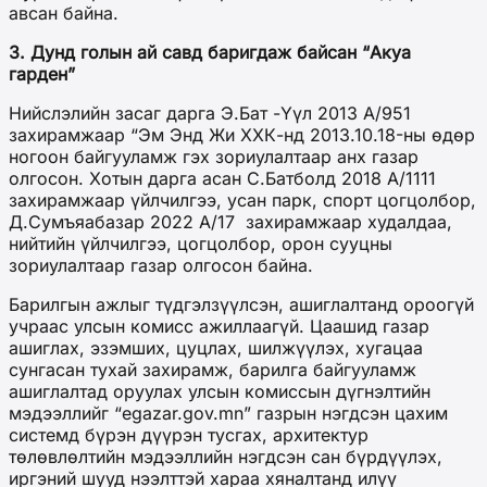
авсан байна.
3. Дунд голын ай савд баригдаж байсан “Акуа
гарден”
Нийслэлийн засаг дарга Э.Бат -Үүл 2013 А/951
захирамжаар “Эм Энд Жи ХХК-нд 2013.10.18-ны өдөр
ногоон байгууламж гэх зориулалтаар анх газар
олгосон. Хотын дарга асан С.Батболд 2018 А/1111
захирамжаар үйлчилгээ, усан парк, спорт цогцолбор,
Д.Сумъяабазар 2022 А/17 захирамжаар худалдаа,
нийтийн үйлчилгээ, цогцолбор, орон сууцны
зориулалтаар газар олгосон байна.
Барилгын ажлыг түдгэлзүүлсэн, ашиглалтанд ороогүй
учраас улсын комисс ажиллаагүй. Цаашид газар
ашиглах, эзэмших, цуцлах, шилжүүлэх, хугацаа
сунгасан тухай захирамж, барилга байгууламж
ашиглалтад оруулах улсын комиссын дүгнэлтийн
мэдээллийг “egazar.gov.mn” газрын нэгдсэн цахим
системд бүрэн дүүрэн тусгах, архитектур
төлөвлөлтийн мэдээллийн нэгдсэн сан бүрдүүлэх,
иргэний шууд нээлттэй хараа хяналтанд илүү