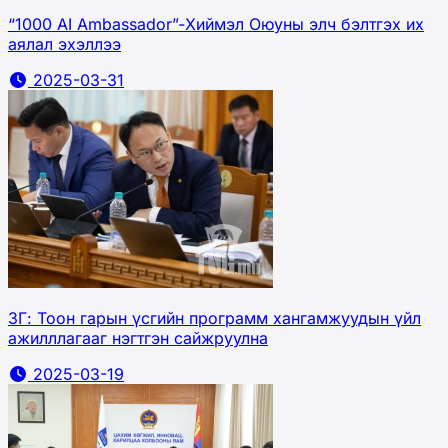
“1000 AI Ambassador”-Хиймэл Оюуны элч бэлтгэх их
аялал эхэллээ
2025-03-31
ЗГ: Тоон гарын үсгийн программ хангамжуудын үйл
ажилллагааг нэгтгэн сайжруулна
2025-03-19