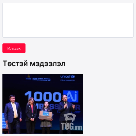
Илгээх
Төстэй мэдээлэл