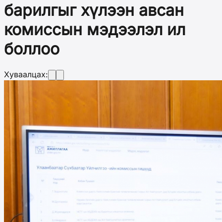
барилгыг хүлээн авсан
комиссын мэдээлэл ил
боллоо
Хуваалцах: