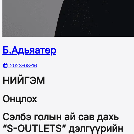
Б.Адьяатөр
2023-08-16
НИЙГЭМ
Онцлох
Сэлбэ голын ай сав дахь
“S-OUTLETS” дэлгүүрийн