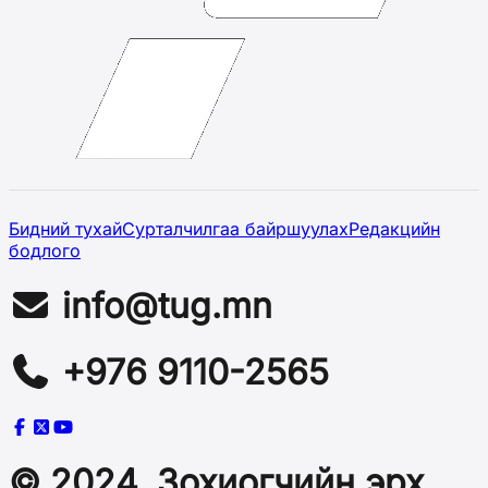
Бидний тухай
Сурталчилгаа байршуулах
Редакцийн
бодлого
info@tug.mn
+976 9110-2565
© 2024, Зохиогчийн эрх