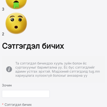
3
2
Сэтгэгдэл бичих
Та сэтгэгдэл бичихдээ хууль зүйн болон ёс
суртахууныг баримтална уу. Ёс бус сэтгэгдлийг
админ устгах эрхтэй. Мэдээний сэтгэгдэлд tug.mn
хариуцлага хүлээхгүй болохыг анхаарна уу
Зочин
Сэтгэгдэл бичих