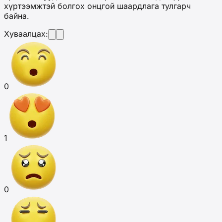
хүртээмжтэй болгох онцгой шаардлага тулгарч
байна.
Хуваалцах:
0
1
0