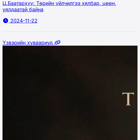
Ц.Баатархүү: Төрийн үйлчилгээ хялбар, цөөн,
уялдаатай байна
2024-11-22
Үзвэрийн хуваариуд