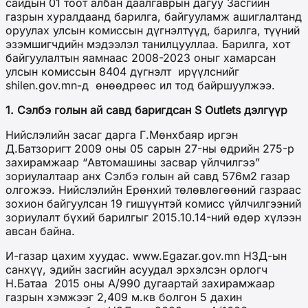
сайдын 01 тоот албан даалгаврын дагуу Засгийн
газрын хуралдаанд барилга, байгууламж ашиглалтанд
оруулах улсын комиссын дүгнэлтүүд, барилга, түүний
эзэмшигчдийн мэдээлэл танилцууллаа. Барилга, хот
байгуулалтын яамнаас 2008-2023 оныг хамарсан
улсын комиссын 8404 дүгнэлт ирүүлснийг
shilen.gov.mn-д өнөөдрөөс ил тод байршуулжээ.
1. Сэлбэ голын ай савд баригдсан S Outlets дэлгүүр
Нийслэлийн засаг дарга Г.Мөнхбаяр иргэн
Д.Батзоригт 2009 оны 05 сарын 27-ны өдрийн 275-р
захирамжаар “Автомашины засвар үйлчилгээ”
зориулалтаар анх Сэлбэ голын ай савд 576м2 газар
олгожээ. Нийслэлийн Ерөнхий төлөвлөгөөний газраас
зохион байгуулсан 19 гишүүнтэй комисс үйлчилгээний
зориулалт бүхий барилгыг 2015.10.14-ний өдөр хүлээн
авсан байна.
И-газар цахим хуудас. www.Egazar.gov.mn НЗД-ын
санхүү, эдийн засгийн асуудал эрхэлсэн орлогч
Н.Батаа 2015 оны А/990 дугаартай захирамжаар
газрын хэмжээг 2,409 м.кв болгон 5 дахин