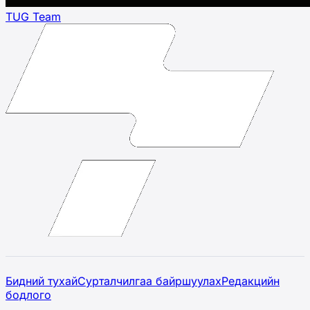
TUG Team
Бидний тухай
Сурталчилгаа байршуулах
Редакцийн
бодлого