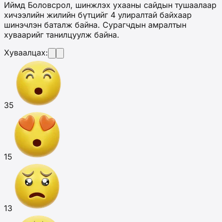
Иймд Боловсрол, шинжлэх ухааны сайдын тушаалаар
хичээлийн жилийн бүтцийг 4 улиралтай байхаар
шинэчлэн баталж байна. Сурагчдын амралтын
хуваарийг танилцуулж байна.
Хуваалцах:
35
15
13