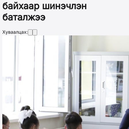
байхаар шинэчлэн
баталжээ
Хуваалцах: