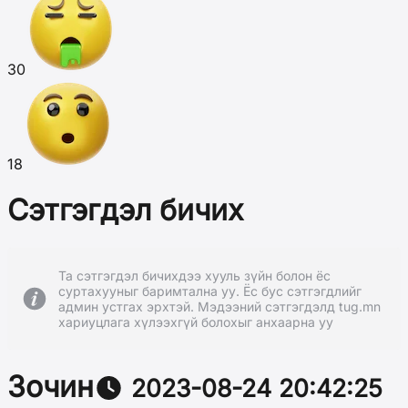
30
18
Сэтгэгдэл бичих
Та сэтгэгдэл бичихдээ хууль зүйн болон ёс
суртахууныг баримтална уу. Ёс бус сэтгэгдлийг
админ устгах эрхтэй. Мэдээний сэтгэгдэлд tug.mn
хариуцлага хүлээхгүй болохыг анхаарна уу
Зочин
2023-08-24 20:42:25