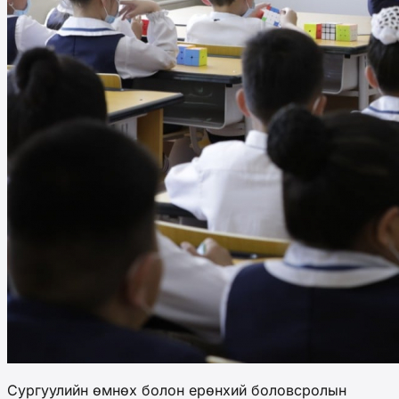
Сургуулийн өмнөх болон ерөнхий боловсролын