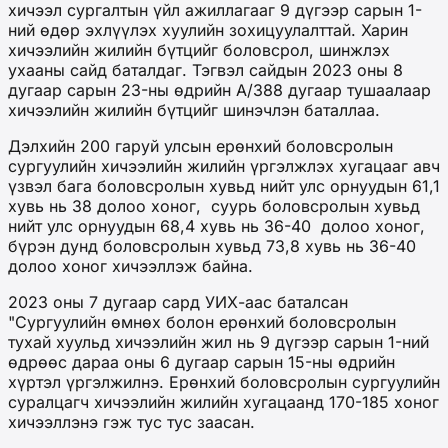
хичээл сургалтын үйл ажиллагааг 9 дүгээр сарын 1-
ний өдөр эхлүүлэх хуулийн зохицуулалттай. Харин
хичээлийн жилийн бүтцийг боловсрол, шинжлэх
ухааны сайд баталдаг. Тэгвэл сайдын 2023 оны 8
дугаар сарын 23-ны өдрийн А/388 дугаар тушаалаар
хичээлийн жилийн бүтцийг шинэчлэн баталлаа.
Дэлхийн 200 гаруй улсын ерөнхий боловсролын
сургуулийн хичээлийн жилийн үргэлжлэх хугацааг авч
үзвэл бага боловсролын хувьд нийт улс орнуудын 61,1
хувь нь 38 долоо хоног, суурь боловсролын хувьд
нийт улс орнуудын 68,4 хувь нь 36-40 долоо хоног,
бүрэн дунд боловсролын хувьд 73,8 хувь нь 36-40
долоо хоног хичээллэж байна.
2023 оны 7 дугаар сард УИХ-аас баталсан
"Сургуулийн өмнөх болон ерөнхий боловсролын
тухай хуульд хичээлийн жил нь 9 дүгээр сарын 1-ний
өдрөөс дараа оны 6 дугаар сарын 15-ны өдрийн
хүртэл үргэлжилнэ. Ерөнхий боловсролын сургуулийн
суралцагч хичээлийн жилийн хугацаанд 170-185 хоног
хичээллэнэ гэж тус тус заасан.