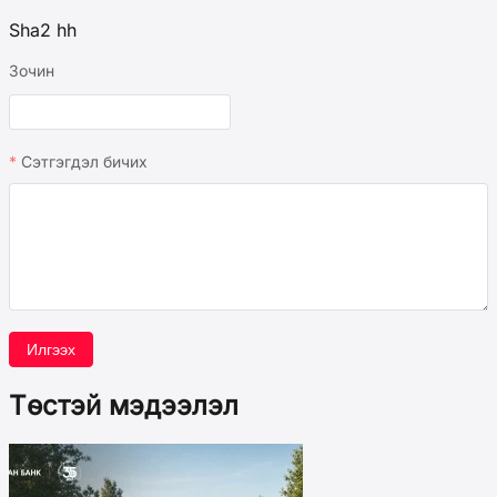
Sha2 hh
Зочин
Сэтгэгдэл бичих
Илгээх
Төстэй мэдээлэл