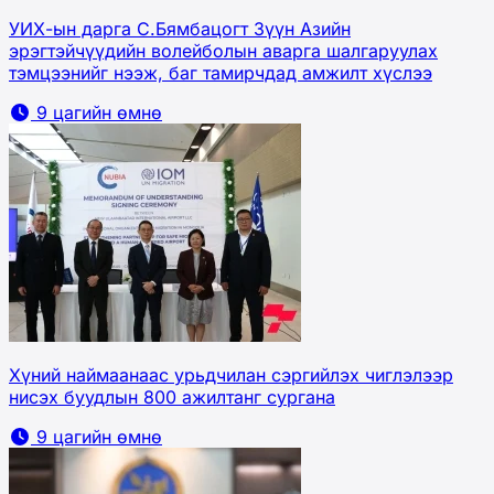
УИХ-ын дарга С.Бямбацогт Зүүн Азийн
эрэгтэйчүүдийн волейболын аварга шалгаруулах
тэмцээнийг нээж, баг тамирчдад амжилт хүслээ
9 цагийн өмнө
Хүний наймаанаас урьдчилан сэргийлэх чиглэлээр
нисэх буудлын 800 ажилтанг сургана
9 цагийн өмнө