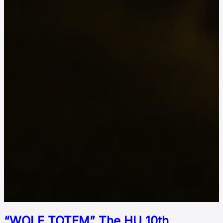
“WOLF TOTEM” The HU 10th