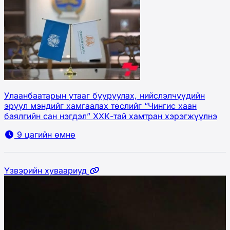
Улаанбаатарын утааг бууруулах, нийслэлчүүдийн
эрүүл мэндийг хамгаалах төслийг “Чингис хаан
баялгийн сан нэгдэл” ХХК-тай хамтран хэрэгжүүлнэ
9 цагийн өмнө
Үзвэрийн хуваариуд