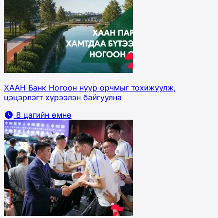
ХААН Банк Ногоон нуур орчмыг тохижуулж,
цэцэрлэгт хүрээлэн байгуулна
8 цагийн өмнө