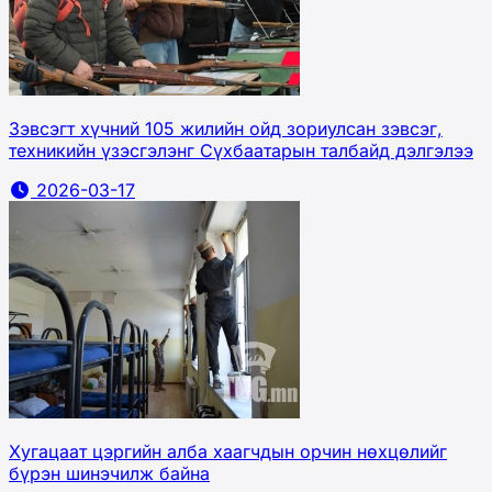
Зэвсэгт хүчний 105 жилийн ойд зориулсан зэвсэг,
техникийн үзэсгэлэнг Сүхбаатарын талбайд дэлгэлээ
2026-03-17
Хугацаат цэргийн алба хаагчдын орчин нөхцөлийг
бүрэн шинэчилж байна