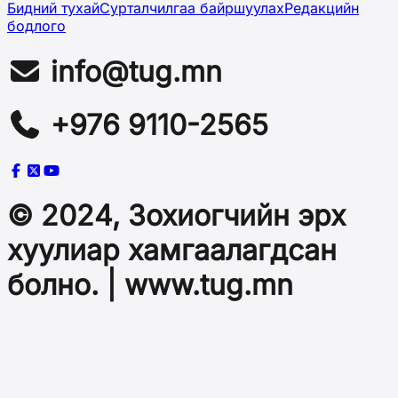
Бидний тухай
Сурталчилгаа байршуулах
Редакцийн
бодлого
info@tug.mn
+976 9110-2565
© 2024, Зохиогчийн эрх
хуулиар хамгаалагдсан
болно. | www.tug.mn