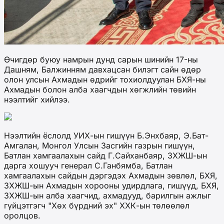
Өчигдөр буюу намрын дунд сарын шинийн 17-ны
Дашням, Балжинням давхацсан билэгт сайн өдөр
олон улсын Ахмадын өдрийг тохиолдуулан БХЯ-ны
Ахмадын болон алба хаагчдын хөгжлийн төвийн
нээлтийг хийлээ.
Нээлтийн ёслолд УИХ-ын гишүүн Б.Энхбаяр, Э.Бат-
Амгалан, Монгол Улсын Засгийн газрын гишүүн,
Батлан хамгаалахын сайд Г.Сайханбаяр, ЗХЖШ-ын
дарга хошууч генерал С.Ганбямба, Батлан
хамгаалахын сайдын дэргэдэх Ахмадын зөвлөл, БХЯ,
ЗХЖШ-ын Ахмадын хорооны удирдлага, гишүүд, БХЯ,
ЗХЖШ-ын алба хаагчид, ахмадууд, барилгын ажлыг
гүйцэтгэгч "Хөх бүрдний эх" ХХК-ын төлөөлөл
оролцов.