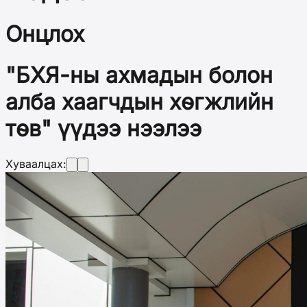
Онцлох
"БХЯ-ны ахмадын болон
алба хаагчдын хөгжлийн
төв" үүдээ нээлээ
Хуваалцах: