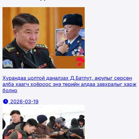
Хурандаа цолтой даналзах Д.Батлут, аюулыг сөрсөн
алба хаагч хоёроос энэ төрийн алдаа завхралыг харж
болно
2026-03-19