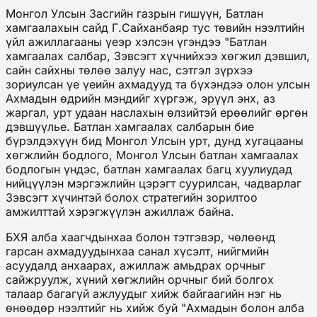
Монгол Улсын Засгийн газрын гишүүн, Батлан
хамгаалахын сайд Г.Сайханбаяр тус төвийн нээлтийн
үйл ажиллагааны үеэр хэлсэн үгэндээ "Батлан
хамгаалах салбар, Зэвсэгт хүчнийхээ хөгжил дэвшил,
сайн сайхны төлөө залуу нас, сэтгэл зүрхээ
зориулсан үе үеийн ахмадууд та бүхэндээ олон улсын
Ахмадын өдрийн мэндийг хүргэж, эрүүл энх, аз
жаргал, урт удаан наслахын өлзийтэй ерөөлийг өргөн
дэвшүүлье. Батлан хамгаалах салбарын бие
бүрэлдэхүүн бид Монгол Улсын урт, дунд хугацааны
хөгжлийн бодлого, Монгол Улсын батлан хамгаалах
бодлогын үндэс, батлан хамгаалах багц хуулиудад
нийцүүлэн мэргэжлийн цэрэгт суурилсан, чадварлаг
Зэвсэгт хүчинтэй болох стратегийн зорилтоо
амжилттай хэрэгжүүлэн ажиллаж байна.
БХЯ алба хаагчдынхаа болон тэтгэвэр, чөлөөнд
гарсан ахмадуудынхаа санал хүсэлт, нийгмийн
асуудалд анхаарах, ажиллаж амьдрах орчныг
сайжруулж, хүний хөгжлийн орчныг бий болгох
талаар багагүй ажлуудыг хийж байгаагийн нэг нь
өнөөдөр нээлтийг нь хийж буй "Ахмадын болон алба