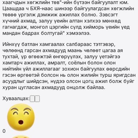
хаагчдын хөгжлийн төв"-ийн бүтээн байгуулалт юм.
Цаашдаа ч БХЯ-наас шинээр байгуулагдсан хөгжлийн
төвөө үргэлж дэмжиж ажиллах болно. Зэвсэгт
хүчний ахмад, залуу үеийн алтан хэлхээ мөнхөд
гагнагдаж, монгол цэргийн сүлд хийморь үеийн үед
мандан бадрах болтугай" хэмээлээ.
Ийнхүү батлан хамгаалах салбараас тэтгэвэр,
чөлөөнд гарсан ахмадууд маань чөлөөт цагаа ая
тухтай, үр өгөөжтэй өнгөрүүлэх, залуу үетэйгээ
хамтарч ажиллах, амралт, соёлын болон олон
нийтийн үйл ажиллагааг зохион байгуулах өөрсдийн
гэсэн өргөөтэй болсон нь олон жилийн турш яригдсан
асуудлыг шийдсэн, нүдээ олсон цогц ажил болж буйг
хуран цугласан ахмадууд онцолж байлаа.
Хуваалцах:
0