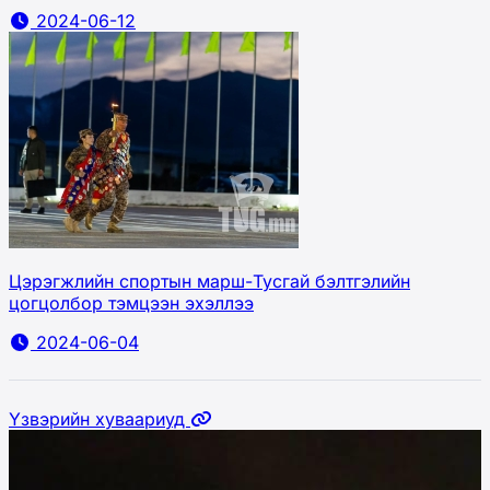
2024-06-12
Цэрэгжлийн спортын марш-Тусгай бэлтгэлийн
цогцолбор тэмцээн эхэллээ
2024-06-04
Үзвэрийн хуваариуд