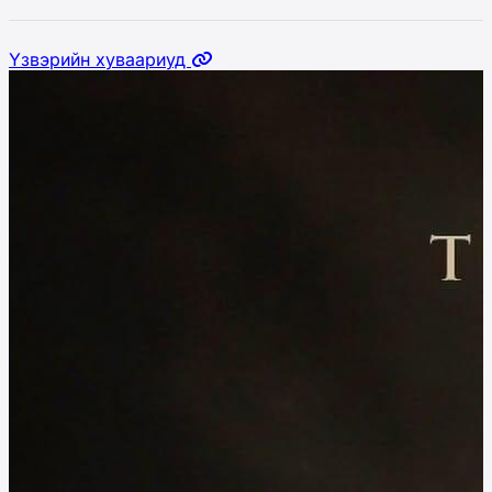
Үзвэрийн хуваариуд