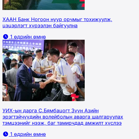
ХААН Банк Ногоон нуур орчмыг тохижуулж,
цэцэрлэгт хүрээлэн байгуулна
1 өдрийн өмнө
УИХ-ын дарга С.Бямбацогт Зүүн Азийн
эрэгтэйчүүдийн волейболын аварга шалгаруулах
тэмцээнийг нээж, баг тамирчдад амжилт хүслээ
1 өдрийн өмнө