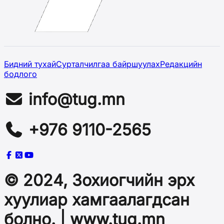
Бидний тухай
Сурталчилгаа байршуулах
Редакцийн
бодлого
info@tug.mn
+976 9110-2565
© 2024, Зохиогчийн эрх
хуулиар хамгаалагдсан
болно. | www.tug.mn