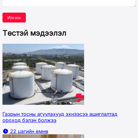
Илгээх
Төстэй мэдээлэл
Газрын тосны агуулахууд эхнээсээ ашиглалтад
ороход бэлэн болжээ
22 цагийн өмнө