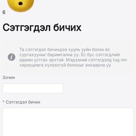
6
Сэтгэгдэл бичих
Та сэтгэгдэл бичихдээ хууль зүйн болон ёс
суртахууныг баримтална уу. Ёс бус сэтгэгдлийг
админ устгах эрхтэй. Мэдээний сэтгэгдэлд tug.mn
хариуцлага хүлээхгүй болохыг анхаарна уу
Зочин
Сэтгэгдэл бичих