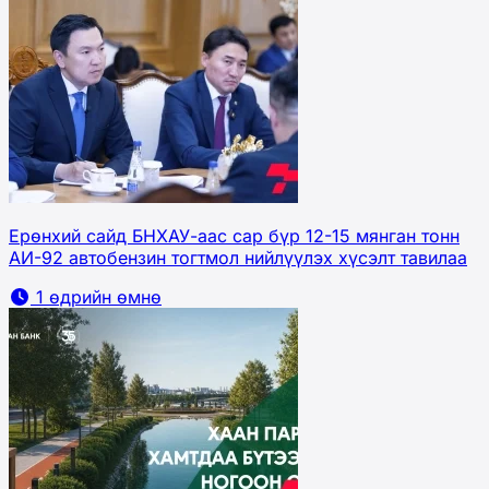
Ерөнхий сайд БНХАУ-аас сар бүр 12-15 мянган тонн
АИ-92 автобензин тогтмол нийлүүлэх хүсэлт тавилаа
1 өдрийн өмнө