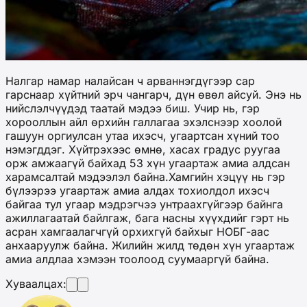
Налгар намар налайсан ч арваннэгдүгээр сар
гарснаар хүйтний эрч чангарч, дүн өвөл айсуй. Энэ нь
нийслэлчүүдэд таатай мэдээ биш. Учир нь, гэр
хорооллын айл өрхийн галлагаа эхэлснээр хоолой
гашуун оргиулсан утаа ихэсч, угаартсан хүний тоо
нэмэгддэг. Хүйтрэхээс өмнө, хасах градус руугаа
орж амжаагүй байхад 53 хүн угаартаж амиа алдсан
харамсалтай мэдээлэл байна.Хамгийн хэцүү нь гэр
бүлээрээ угаартаж амиа алдах тохиолдол ихэсч
байгаа тул угаар мэдрэгчээ унтраахгүйгээр байнга
ажиллагаатай байлгаж, бага насны хүүхдийг гэрт нь
асран хамгаалагчгүй орхихгүй байхыг НОБГ-аас
анхааруулж байна. Жилийн жилд төдөн хүн угаартаж
амиа алдлаа хэмээн тоолоод суумааргүй байна.
Хуваалцах: