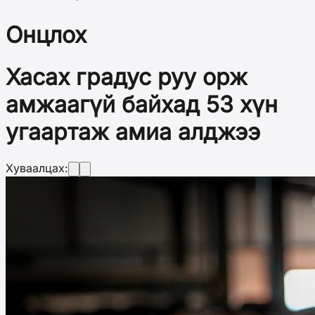
Онцлох
Хасах градус руу орж
амжаагүй байхад 53 хүн
угаартаж амиа алджээ
Хуваалцах: