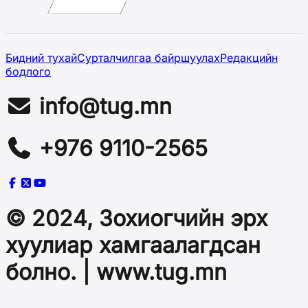
Бидний тухай
Сурталчилгаа байршуулах
Редакцийн
бодлого
info@tug.mn
+976 9110-2565
© 2024, Зохиогчийн эрх
хуулиар хамгаалагдсан
болно. | www.tug.mn