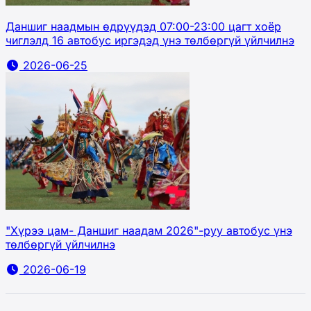
Даншиг наадмын өдрүүдэд 07:00-23:00 цагт хоёр
чиглэлд 16 автобус иргэдэд үнэ төлбөргүй үйлчилнэ
2026-06-25
"Хүрээ цам- Даншиг наадам 2026"-руу автобус үнэ
төлбөргүй үйлчилнэ
2026-06-19