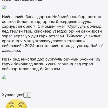
Нийслэлийн Засаг даргын Нийгмийн салбар, ногоон
хөгжил болон агаар, орчны бохирдлын асуудал
хариуцсан орлогч О.Номинчимэг “Сургууль орчимд
лед гэрлэн гарц хийснээр үзэгдэх орчин сайжирсан
зэрэг эерэг үр дүн гарч эхэлсэн. Тиймээс уг ажлыг
ирэх онд ч мөн үргэлжлүүлэхээр төлөвлөж,
нийслэлийн 2024 оны төсвийн төсөлд тусгаад байна”
хэмээлээ.
Ирэх онд нийслэл дэх сургууль орчмын бүсийн 102
гаруй байршилд явган хүний гарцанд лед гэрэл
хийхээр төлөвлөөд байгаа юм.
Хуваалцах: