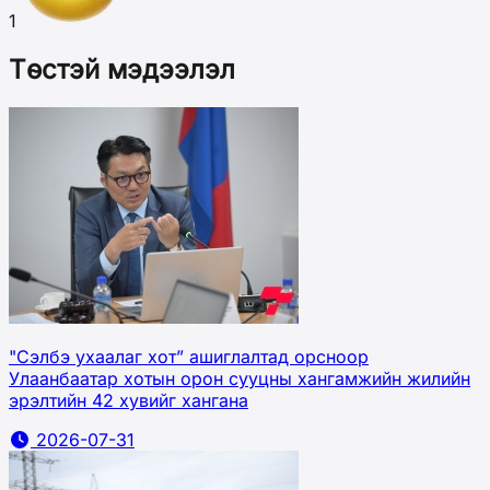
1
Төстэй мэдээлэл
"Сэлбэ ухаалаг хот” ашиглалтад орсноор
Улаанбаатар хотын орон сууцны хангамжийн жилийн
эрэлтийн 42 хувийг хангана
2026-07-31