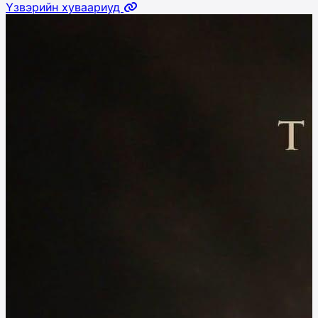
Үзвэрийн хуваариуд