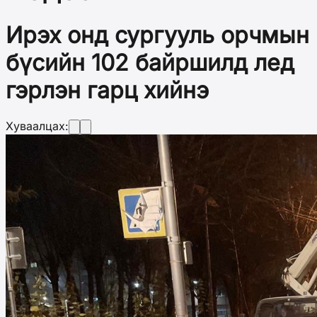
Ирэх онд сургууль орчмын
бүсийн 102 байршилд лед
гэрлэн гарц хийнэ
Хуваалцах: