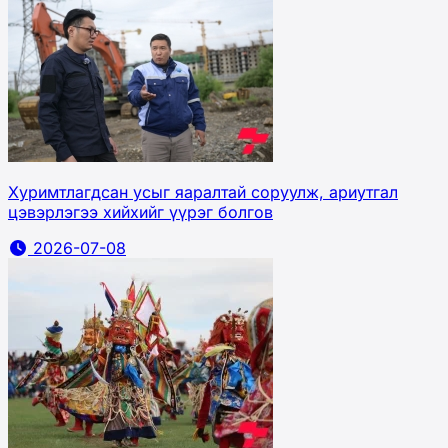
Хуримтлагдсан усыг яаралтай соруулж, ариутгал
цэвэрлэгээ хийхийг үүрэг болгов
2026-07-08