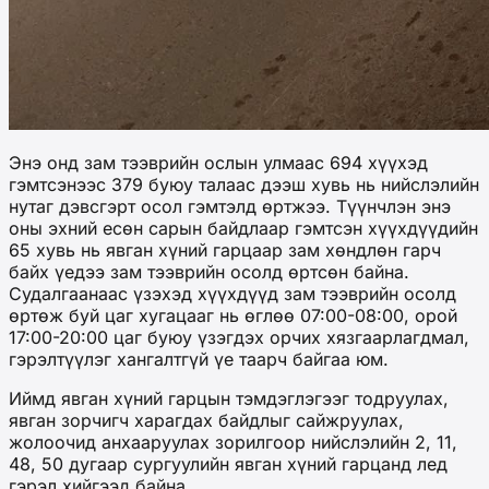
Энэ онд зам тээврийн ослын улмаас 694 хүүхэд
гэмтсэнээс 379 буюу талаас дээш хувь нь нийслэлийн
нутаг дэвсгэрт осол гэмтэлд өртжээ. Түүнчлэн энэ
оны эхний есөн сарын байдлаар гэмтсэн хүүхдүүдийн
65 хувь нь явган хүний гарцаар зам хөндлөн гарч
байх үедээ зам тээврийн осолд өртсөн байна.
Судалгаанаас үзэхэд хүүхдүүд зам тээврийн осолд
өртөж буй цаг хугацааг нь өглөө 07:00-08:00, орой
17:00-20:00 цаг буюу үзэгдэх орчих хязгаарлагдмал,
гэрэлтүүлэг хангалтгүй үе таарч байгаа юм.
Иймд явган хүний гарцын тэмдэглэгээг тодруулах,
явган зорчигч харагдах байдлыг сайжруулах,
жолоочид анхааруулах зорилгоор нийслэлийн 2, 11,
48, 50 дугаар сургуулийн явган хүний гарцанд лед
гэрэл хийгээд байна.