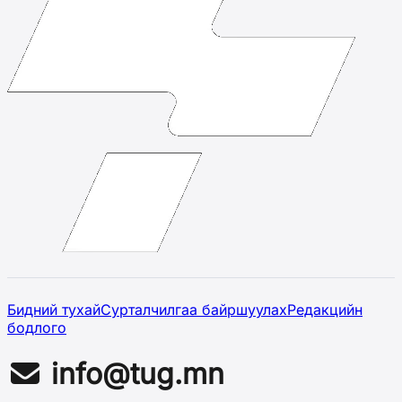
Бидний тухай
Сурталчилгаа байршуулах
Редакцийн
бодлого
info@tug.mn