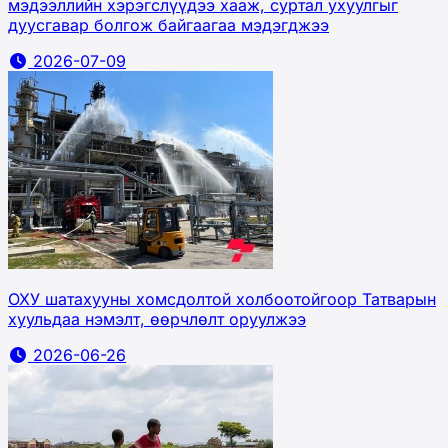
мэдээллийн хэрэгслүүдээ хааж, суртал ухуулгыг
дуусгавар болгож байгаагаа мэдэгджээ
2026-07-09
ОХУ шатахууны хомсдолтой холбоотойгоор Татварын
хуульдаа нэмэлт, өөрчлөлт оруулжээ
2026-06-26