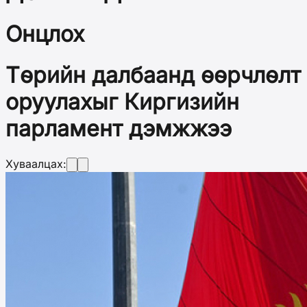
Онцлох
Төрийн далбаанд өөрчлөлт
оруулахыг Киргизийн
парламент дэмжжээ
Хуваалцах: