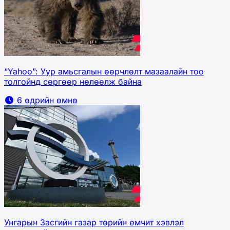
“Yahoo”: Уур амьсгалын өөрчлөлт мазаалайн тоо
толгойнд сөргөөр нөлөөлж байна
6 өдрийн өмнө
Унгарын Засгийн газар төрийн өмчит хэвлэл