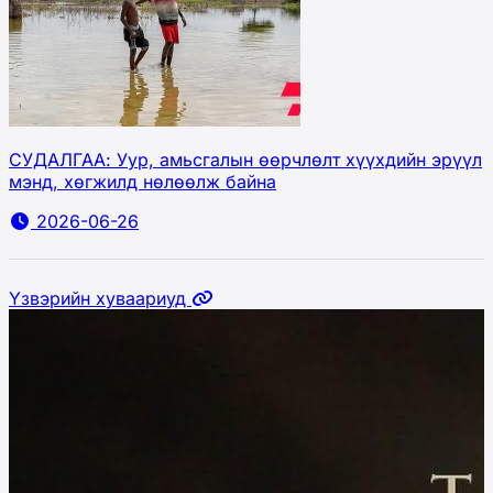
СУДАЛГАА: Уур, амьсгалын өөрчлөлт хүүхдийн эрүүл
мэнд, хөгжилд нөлөөлж байна
2026-06-26
Үзвэрийн хуваариуд