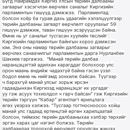
Бүгд Найрамдах Киргиз Улсын төрийн далбааны
загварыг хэсэгчлэн өөрчлөх саналыг Киргизийн
парламентын гишүүд дэмжжээ.
Парламентад
болсон хоёр ба гурав дахь удаагийн хэлэлцүүлгээр
төрийн далбааны загварт өөрчлөлт оруулахыг 59
гишүүн дэмжиж, таван гишүүн эсэрүүцсэн байна.
Өмнө нь уг саналыг тусгасан хуулийн төслийг
Киргизийн парламентын байнгын хороо дэмжсэн
юм.
Энэ оны намар төрийн далбааны загварыг
өөрчлөх санаачилгыг парламентын дарга Нурланбек
Шакиев гаргажээ.
“Манай төрийн далбаа
наранцэцэгтэй адилхан харагддаг болохоор улс
орон маань өндийж чадахгүй байна гэсэн үзэл
бодол өмнө нь нийгэмд зонхилж байсан. Түүгээр
ч барахгүй манай улсыг зорьж ирсэн
гадаадынхан Киргизэд наранцэцэг их ургадаг
уу гэж асуух тохиолдол ч гарч байсан" гэж Киргизийн
төрийн тэргүүн “Кабар” агентлагт ярилцлага
өгөх үеэрээ хэлжээ. "Тусгаар тогтносноосоо хойш
манай улс гадаад ертөнцтэй өргөн харилцаатай
болсон, тиймээс төрийн далбааныхаа хэлбэр төрхийг
эргэн харах цаг нэгэнт болжээ. Төрийн
далбаандаа тодорхой өөрчлөлт оруулсан жишээ