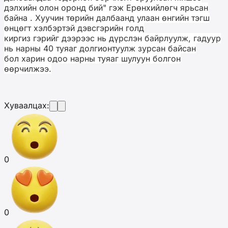
дэлхийн олон оронд бий" гэж Ерөнхийлөгч ярьсан
байна .
Хуучин төрийн далбаанд улаан өнгийн тэгш
өнцөгт хэлбэртэй дэвсгэрийн голд
киргиз гэрийг дээрээс нь дүрслэн байрлуулж, гадуур
нь нарны 40 туяаг долгионтуулж зурсан байсан
бол харин одоо нарны туяаг шулуун болгон
өөрчилжээ.
Хуваалцах:
0
0