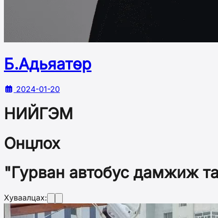
Б.Адьяатөр
2024-01-20
НИЙГЭМ
Онцлох
"Гурван автобус дамжиж та
Хуваалцах: