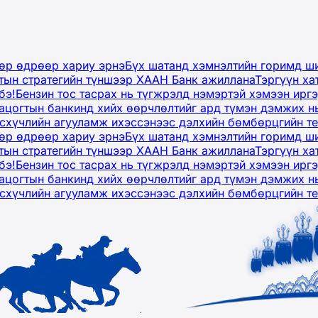
дөр өдрөөр хариу эрнэ
Бүх шатанд хэмнэлтийн горимд ши
тын стратегийн түншээр ХААН Банк ажиллана
Тэргүүн ха
бэ!
Бензин тос тасрах нь түгжрэлд нэмэртэй хэмээн ир
ацогтын банкинд хийх өөрчлөлтийг ард түмэн дэмжих н
рсхүчлийн агууламж ихэссэнээс дэлхийн бөмбөрцгийн т
дөр өдрөөр хариу эрнэ
Бүх шатанд хэмнэлтийн горимд ши
тын стратегийн түншээр ХААН Банк ажиллана
Тэргүүн ха
бэ!
Бензин тос тасрах нь түгжрэлд нэмэртэй хэмээн ир
ацогтын банкинд хийх өөрчлөлтийг ард түмэн дэмжих н
рсхүчлийн агууламж ихэссэнээс дэлхийн бөмбөрцгийн т