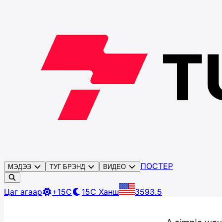
ПОСТЕР
МЭДЭЭ
ТУГ БРЭНД
ВИДЕО
Цаг агаар
+15C
15C
Ханш
3593.5