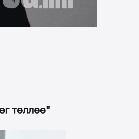
өг төллөө"