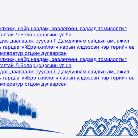
лжиж, найр наадам, зөвлөгөөн, гадаад томилолтыг
тагтай Л.Болорцэцэгийн үг ба
гэдээ даапаалж суусан Г.Дамдинням сайдын ам, ажил
ь гарцаагүй
Ерөнхийлөгч нарын үлдээсэн нэр төрийн өв
емператур огцом дулаарсан
лжиж, найр наадам, зөвлөгөөн, гадаад томилолтыг
тагтай Л.Болорцэцэгийн үг ба
гэдээ даапаалж суусан Г.Дамдинням сайдын ам, ажил
ь гарцаагүй
Ерөнхийлөгч нарын үлдээсэн нэр төрийн өв
емператур огцом дулаарсан