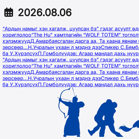
2026.08.06
“Ардын намыг хэн хагалж, цуулсан бэ” гэдэг асуулт ө
хориглолоо
“The Hu" хамтлагийн “WOLF TOTEM” тоглол
хэлэмжүүд
Д.Амарбаясгалан дарга аа, Та хаана явнам 
зөрсөөр...
Н.Учралын ухаан л мэднэ дээ
Спикер С.Бямб
ба У.Хүрэлсүх
П.Гомболүүдэв: Агаар мандал дахь нүү
“Ардын намыг хэн хагалж, цуулсан бэ” гэдэг асуулт ө
хориглолоо
“The Hu" хамтлагийн “WOLF TOTEM” тоглол
хэлэмжүүд
Д.Амарбаясгалан дарга аа, Та хаана явнам 
зөрсөөр...
Н.Учралын ухаан л мэднэ дээ
Спикер С.Бямб
ба У.Хүрэлсүх
П.Гомболүүдэв: Агаар мандал дахь нүү