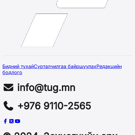
Бидний тухай
Сурталчилгаа байршуулах
Редакцийн
бодлого
info@tug.mn
+976 9110-2565