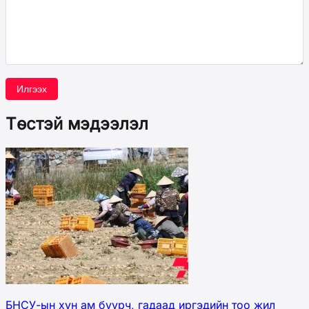
Илгээх
Төстэй мэдээлэл
БНСУ-ын хүн ам буурч, гадаад иргэдийн тоо жил