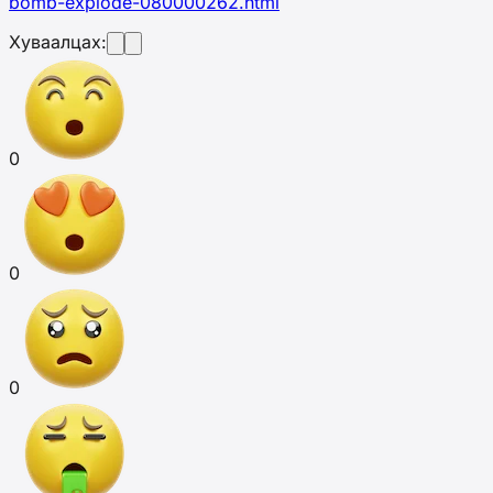
bomb-explode-080000262.html
Хуваалцах:
0
0
0