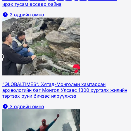
ирэх тусам өссөөр байна
2 өдрийн өмнө
“GLOBALTIMES”: Хятад-Монголын хамтарсан
археологийн баг Монгол Улсаас 1300 хүртэлх жилийн
тэртээх руни бичээс илрүүлжээ
3 өдрийн өмнө