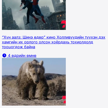
“Хүн аалз: Шинэ өдөр” кино Холливүүдийн түүхэн дэх
хамгийн их орлого олсон хоёрдахь тохиолдолд
тооцогдож байна
4 өдрийн өмнө