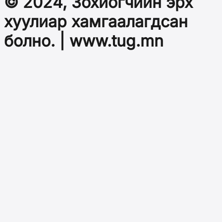
© 2024, Зохиогчийн эрх
хуулиар хамгаалагдсан
болно. | www.tug.mn