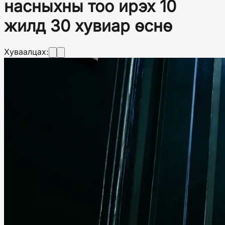
насныхны тоо ирэх 10
жилд 30 хувиар өснө
Хуваалцах: