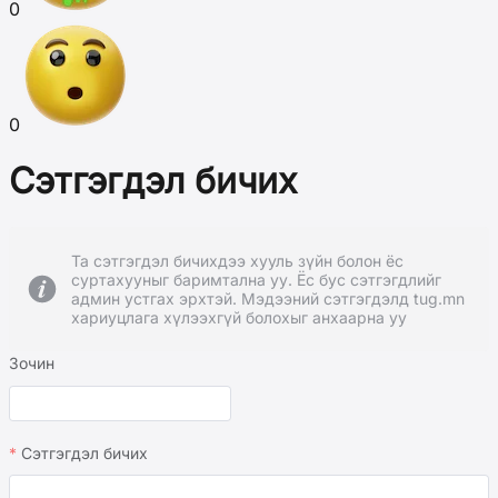
0
0
Сэтгэгдэл бичих
Та сэтгэгдэл бичихдээ хууль зүйн болон ёс
суртахууныг баримтална уу. Ёс бус сэтгэгдлийг
админ устгах эрхтэй. Мэдээний сэтгэгдэлд tug.mn
хариуцлага хүлээхгүй болохыг анхаарна уу
Зочин
Сэтгэгдэл бичих