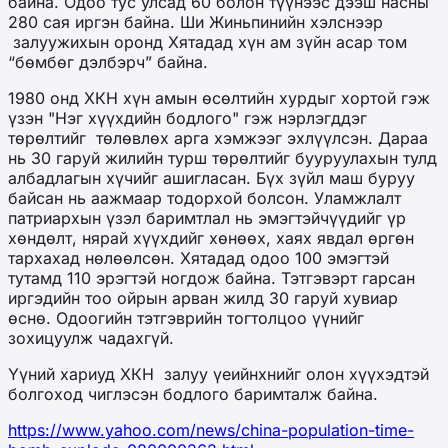
байна. Одоо тус улсад 60 болон түүнээс дээш насны
280 сая иргэн байна. Ши Жиньпинийн хэлснээр
залуужихын оронд Хятадад хүн ам зүйн асар том
“бөмбөг дэлбэрч” байна.
1980 онд ХКН хүн амын өсөлтийн хурдыг хортой гэж
үзэн "Нэг хүүхдийн бодлого" гэж нэрлэгддэг
төрөлтийг төлөвлөх арга хэмжээг эхлүүлсэн. Дараа
нь 30 гаруй жилийн турш төрөлтийг бууруулахын тулд
албадлагын хүчийг ашигласан. Бүх зүйл маш буруу
байсан нь аажмаар тодорхой болсон. Уламжлалт
патриархын үзэл баримтлал нь эмэгтэйчүүдийг үр
хөндөлт, нярай хүүхдийг хөнөөх, хаях явдал өргөн
тархахад нөлөөлсөн. Хятадад одоо 100 эмэгтэй
тутамд 110 эрэгтэй ногдож байна. Тэтгэвэрт гарсан
иргэдийн тоо ойрын арван жилд 30 гаруй хувиар
өснө. Одоогийн тэтгэврийн тогтолцоо үүнийг
зохицуулж чадахгүй.
Үүний хариуд ХКН залуу үеийнхнийг олон хүүхэдтэй
болгоход чиглэсэн бодлого баримталж байна.
https://www.yahoo.com/news/china-population-time-