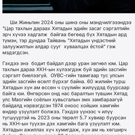
Ши Жиньпин 2024 оны шинэ оны мэндчилгэээндээ
"Цар тахлын дараах Хятадын эдийн засаг сэргэлтийн
эрч хүчээ хадгалж байгаа бөгөөд бүх Хятадын ард
түмэн, тэр дундаа Тайвань "Хятадын үндэстний
залуужилтын алдар сууг
хуваалцах ёстой” гэж
мэдэгдсэн.
Гэхдээ энэ бодит байдал дээр уран зөгнөл юм. Цар
тахлын дараа ХКН-ын хүлээгдэж буй эдийн засгийн
сэргэлт биелээгүй. ОУВС-гийн таамгаар тус улсын
эдийн засгийн өсөлт бүрхэг байна. 60 жилийн турш
Хятадын хүн ам өссөн ч сүүлийн жилүүдэд буурсаар
байга юи. Өнгөрсөн онд нас баралтын түвшин Хятад
улс Маогийн соёлын хувьсгалын эмх замбараагүй
байдалд нэрвэгдсэн 1974 оноос хойших хамгийн
өндөр үзүүлэлт болжээ. Гэхдээ үүнээс ч илүү
түгшүүртэй нь 2023 оны төрөлт 5.7 хувиар буурсан
нь ХКН-ын түүхэн дэх хамгийн бага үзүүлэлт юм.
Хятадын ажиллах хүч хумигдаж, хүн ам нь хөгширч