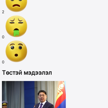
2
0
0
Төстэй мэдээлэл