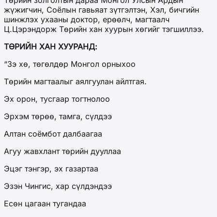
Төрийн золголтын дараа Монгол Улсын Ардын
жүжигчин, Соёлын гавьяат зүтгэлтэн, Хэл, бичгийн
шинжлэх ухааны доктор, ерөөлч, магтаалч
Ц.Цэрэндорж Төрийн хан хуурын хөгийг тэгшиллээ.
ТӨРИЙН ХАН ХУУРАНД:
“Зэ хө, төгөлдөр Монгол орныхоо
Төрийн магтаалыг аялгуулан айлтгая.
Эх орон, тусгаар тогтнолоо
Эрхэм төрөө, тамга, сүлдээ
Алтан соёмбот далбаагаа
Агуу жавхлант төрийн дууллаа
Эцэг тэнгэр, эх газартаа
Эзэн Чингис, хар сүлдэндээ
Есөн цагаан тугандаа