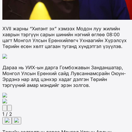
XVII жарны “Хилэнт эх” хэмээх Модон луу жилийн
хаврын тэргүүн сарын шинийн нэгний өглөө 08:00
цагт Монгол Улсын Ерөнхийлөгч Ухнаагийн Хүрэлсүх
Төрийн есөн хөлт цагаан туганд хүндэтгэл үзүүлэв.
Дараа нь УИХ-ын дарга Гомбожавын Занданшатар,
Монгол Улсын Ерөнхий сайд Лувсаннамсрайн Оюун-
Эрдэнэ нар алд цэнхэр хадаг дэлгэн Төрийн
тэргүүний амар мэндийг эрэн золгов.
1 / 2