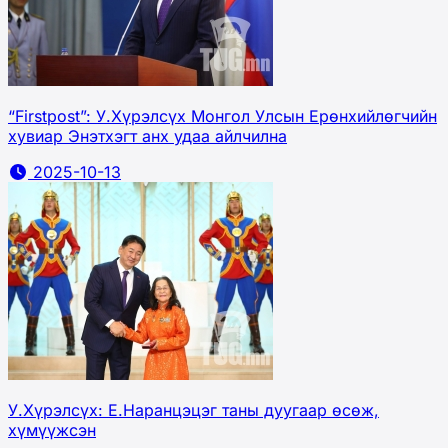
“Firstpost”: У.Хүрэлсүх Монгол Улсын Ерөнхийлөгчийн
хувиар Энэтхэгт анх удаа айлчилна
2025-10-13
У.Xүрэлсүx: Е.Наранцэцэг таны дуугаар өсөж,
xүмүүжсэн