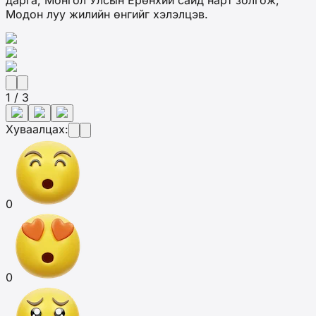
дарга, Монгол Улсын Ерөнхий сайд нарт золгож,
Модон луу жилийн өнгийг хэлэлцэв.
1 / 3
Хуваалцах:
0
0