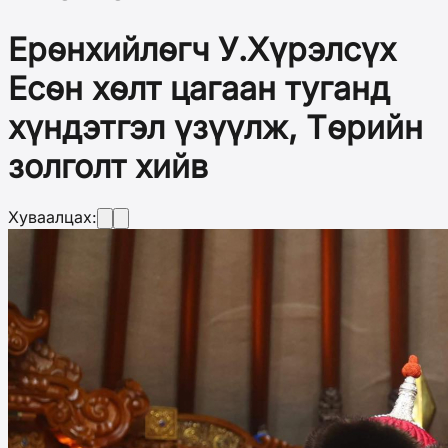
Ерөнхийлөгч У.Хүрэлсүх
Есөн хөлт цагаан туганд
хүндэтгэл үзүүлж, Төрийн
золголт хийв
Хуваалцах: