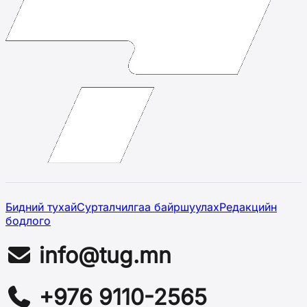
Бидний тухай
Сурталчилгаа байршуулах
Редакцийн
бодлого
info@tug.mn
+976 9110-2565