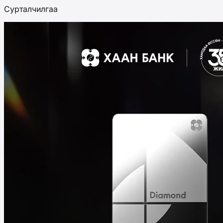
Сурталчилгаа