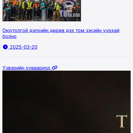
Оюутолгой дэлхийн дөрөв дэх том зэсийн уурхай
болно
2025-03-20
Үзвэрийн хуваариуд