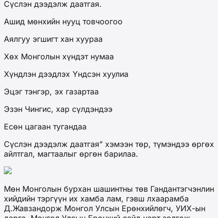
Сүслэн дээдэлж даатгая.
Ашид мөнхийн нууц товчоогоо
Аялгуу эгшигт хан хуураа
Хөх Монголын хүндэт нумаа
Хүндлэн дээдлэх Үндсэн хуулиа
Эцэг тэнгэр, эх газартаа
Эзэн Чингис, хар сүлдэндээ
Есөн цагаан тугандаа
Сүслэн дээдэлж даатгая” хэмээн төр, түмэндээ өргөх
айлтгал, магтаалыг өргөн барилаа.
Мөн Монголын бурхан шашинтны төв Гандантэгчэнлин
хийдийн тэргүүн их хамба лам, гэвш лхаарамба
Д.Жавзандорж Монгол Улсын Ерөнхийлөгч, УИХ-ын