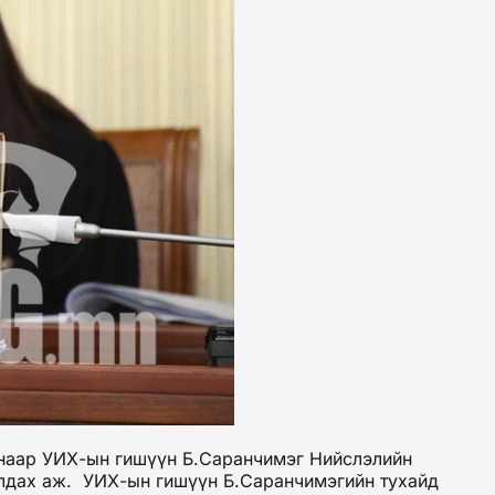
наар УИХ-ын гишүүн Б.Саранчимэг Нийслэлийн
алдах аж. УИХ-ын гишүүн Б.Саранчимэгийн тухайд