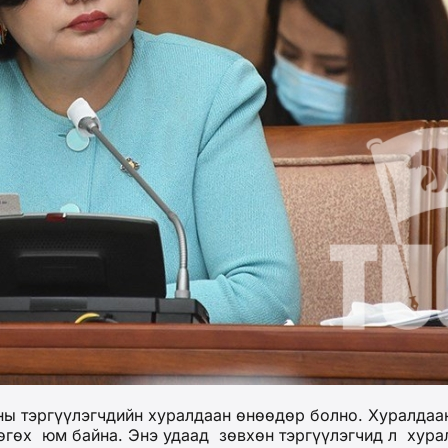
ы тэргүүлэгчдийн хуралдаан өнөөдөр болно. Хуралдаа
 өгөх юм байна. Энэ удаад зөвхөн тэргүүлэгчид л хур