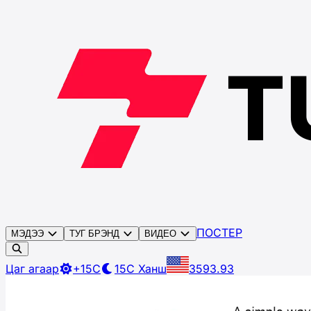
ПОСТЕР
МЭДЭЭ
ТУГ БРЭНД
ВИДЕО
Цаг агаар
+15C
15C
Ханш
3593.93