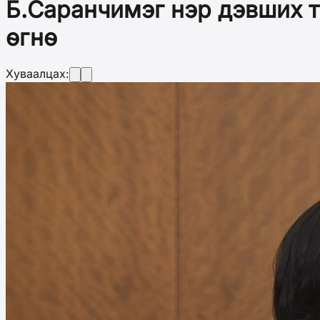
Б.Саранчимэг нэр дэвших 
өгнө
Хуваалцах: