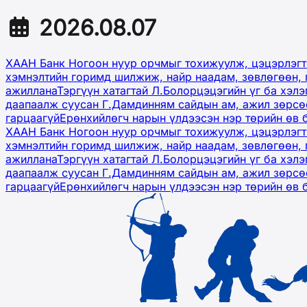
2026.08.07
ХААН Банк Ногоон нуур орчмыг тохижуулж, цэцэрлэгт
хэмнэлтийн горимд шилжиж, найр наадам, зөвлөгөөн, 
ажиллана
Тэргүүн хатагтай Л.Болорцэцэгийн үг ба хэл
даапаалж суусан Г.Дамдинням сайдын ам, ажил зөрсөө
гарцаагүй
Ерөнхийлөгч нарын үлдээсэн нэр төрийн өв 
ХААН Банк Ногоон нуур орчмыг тохижуулж, цэцэрлэгт
хэмнэлтийн горимд шилжиж, найр наадам, зөвлөгөөн, 
ажиллана
Тэргүүн хатагтай Л.Болорцэцэгийн үг ба хэл
даапаалж суусан Г.Дамдинням сайдын ам, ажил зөрсөө
гарцаагүй
Ерөнхийлөгч нарын үлдээсэн нэр төрийн өв 