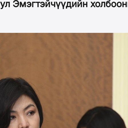
тул Эмэгтэйчүүдийн холбоон