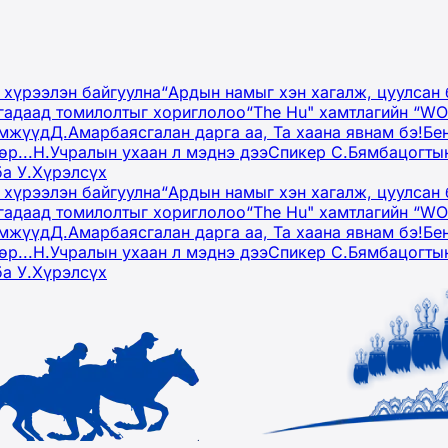
 хүрээлэн байгуулна
“Ардын намыг хэн хагалж, цуулсан 
гадаад томилолтыг хориглолоо
“The Hu" хамтлагийн “W
эмжүүд
Д.Амарбаясгалан дарга аа, Та хаана явнам бэ!
Бе
р...
Н.Учралын ухаан л мэднэ дээ
Спикер С.Бямбацогтын
ба У.Хүрэлсүх
 хүрээлэн байгуулна
“Ардын намыг хэн хагалж, цуулсан 
гадаад томилолтыг хориглолоо
“The Hu" хамтлагийн “W
эмжүүд
Д.Амарбаясгалан дарга аа, Та хаана явнам бэ!
Бе
р...
Н.Учралын ухаан л мэднэ дээ
Спикер С.Бямбацогтын
ба У.Хүрэлсүх