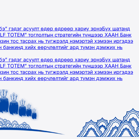
бэ” гэдэг асуулт өдөр өдрөөр хариу эрнэ
Бүх шатанд
OLF TOTEM” тоглолтын стратегийн түншээр ХААН Банк
нзин тос тасрах нь түгжрэлд нэмэртэй хэмээн иргэдээ
 банкинд хийх өөрчлөлтийг ард түмэн дэмжих нь
бэ” гэдэг асуулт өдөр өдрөөр хариу эрнэ
Бүх шатанд
OLF TOTEM” тоглолтын стратегийн түншээр ХААН Банк
нзин тос тасрах нь түгжрэлд нэмэртэй хэмээн иргэдээ
 банкинд хийх өөрчлөлтийг ард түмэн дэмжих нь