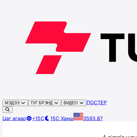
ПОСТЕР
МЭДЭЭ
ТУГ БРЭНД
ВИДЕО
Цаг агаар
+15C
15C
Ханш
3593.87