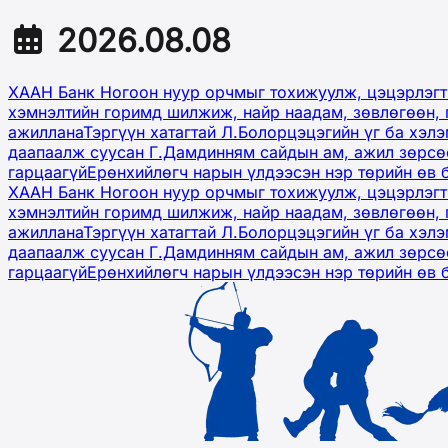
2026.08.08
ХААН Банк Ногоон нуур орчмыг тохижуулж, цэцэрлэгт
хэмнэлтийн горимд шилжиж, найр наадам, зөвлөгөөн, 
ажиллана
Тэргүүн хатагтай Л.Болорцэцэгийн үг ба хэл
даапаалж суусан Г.Дамдинням сайдын ам, ажил зөрсөө
гарцаагүй
Ерөнхийлөгч нарын үлдээсэн нэр төрийн өв 
ХААН Банк Ногоон нуур орчмыг тохижуулж, цэцэрлэгт
хэмнэлтийн горимд шилжиж, найр наадам, зөвлөгөөн, 
ажиллана
Тэргүүн хатагтай Л.Болорцэцэгийн үг ба хэл
даапаалж суусан Г.Дамдинням сайдын ам, ажил зөрсөө
гарцаагүй
Ерөнхийлөгч нарын үлдээсэн нэр төрийн өв 