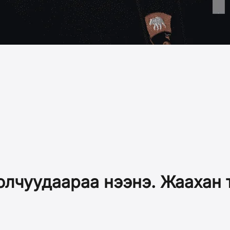
лчуудаараа нээнэ. Жаахан т