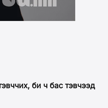
эвччих, би ч бас тэвчээд