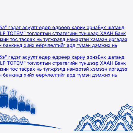
бэ” гэдэг асуулт өдөр өдрөөр хариу эрнэ
Бүх шатанд
OLF TOTEM” тоглолтын стратегийн түншээр ХААН Банк
нзин тос тасрах нь түгжрэлд нэмэртэй хэмээн иргэдээ
 банкинд хийх өөрчлөлтийг ард түмэн дэмжих нь
бэ” гэдэг асуулт өдөр өдрөөр хариу эрнэ
Бүх шатанд
OLF TOTEM” тоглолтын стратегийн түншээр ХААН Банк
нзин тос тасрах нь түгжрэлд нэмэртэй хэмээн иргэдээ
 банкинд хийх өөрчлөлтийг ард түмэн дэмжих нь