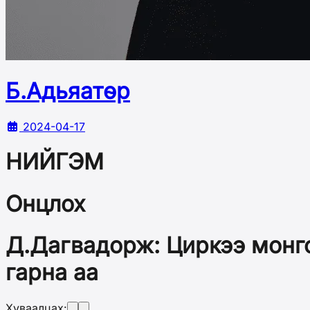
Б.Адьяатөр
2024-04-17
НИЙГЭМ
Онцлох
Д.Дагвадорж: Циркээ монго
гарна аа
Хуваалцах: