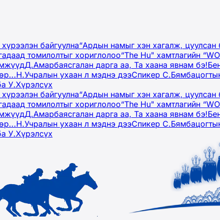
 хүрээлэн байгуулна
“Ардын намыг хэн хагалж, цуулсан 
гадаад томилолтыг хориглолоо
“The Hu" хамтлагийн “W
эмжүүд
Д.Амарбаясгалан дарга аа, Та хаана явнам бэ!
Бе
р...
Н.Учралын ухаан л мэднэ дээ
Спикер С.Бямбацогтын
ба У.Хүрэлсүх
 хүрээлэн байгуулна
“Ардын намыг хэн хагалж, цуулсан 
гадаад томилолтыг хориглолоо
“The Hu" хамтлагийн “W
эмжүүд
Д.Амарбаясгалан дарга аа, Та хаана явнам бэ!
Бе
р...
Н.Учралын ухаан л мэднэ дээ
Спикер С.Бямбацогтын
ба У.Хүрэлсүх