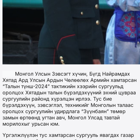
Монгол Улсын Зэвсэгт хүчин, Бүгд Найрамдах
Хятад Ард Улсын Ардын Чөлөөлөх Армийн хамтарсан
“Талын түнш-2024” тактикийн хээрийн сургуульд
оролцох Хятадын талын бүрэлдэхүүний эхний цувраа
сургуулийн районд хүрэлцэн ирлээ. Тус бие
бүрэлдэхүүн, зэвсэглэл, техникийг Монголын талаас
оролцох сургуулийн удирдлага “Зүүнбаян” төмөр
замын өртөөнд угтан авч, Монгол Улсад тавтай
морилохыг урьсан юм.
Үргэлжлүүлэн тус хамтарсан сургууль явагдах газар