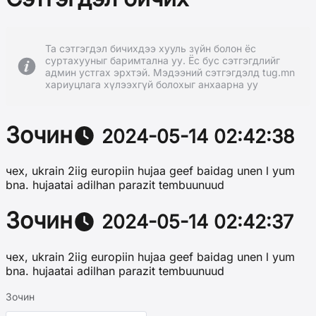
Та сэтгэгдэл бичихдээ хууль зүйн болон ёс
суртахууныг баримтална уу. Ёс бус сэтгэгдлийг
админ устгах эрхтэй. Мэдээний сэтгэгдэлд tug.mn
хариуцлага хүлээхгүй болохыг анхаарна уу
Зочин
2024-05-14 02:42:38
чex, ukrain 2iig europiin hujaa geef baidag unen l yum
bna. hujaatai adilhan parazit tembuunuud
Зочин
2024-05-14 02:42:37
чex, ukrain 2iig europiin hujaa geef baidag unen l yum
bna. hujaatai adilhan parazit tembuunuud
Зочин