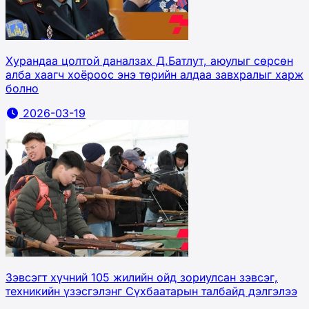
Хурандаа цолтой даналзах Д.Батлут, аюулыг сөрсөн
алба хаагч хоёроос энэ төрийн алдаа завхралыг харж
болно
2026-03-19
Зэвсэгт хүчний 105 жилийн ойд зориулсан зэвсэг,
техникийн үзэсгэлэнг Сүхбаатарын талбайд дэлгэлээ