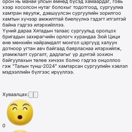
орон нь манай улсын өмнөд бүсэд хамаардаг, говь
хээр хосолсон нутаг болохыг тодотгоод, сургуулиа
хамтран явуулж, дэвшүүлсэн сургуулийн зорилгоо
хамтын хүчээр амжилттай биелүүлнэ гэдэгт итгэлтэй
байна гэдгээ илэрхийллээ.
Үүний дараа Хятадын талаас сургуульд оролцох
бригадын захирагчийн орлогч хурандаа Зюй Цици
өнө мөнхийн найрамдалт монгол цэргүүд халуун
дотноор угтан авч байгаад баярласнаа илэрхийлж,
уламжлалт сургалт, дадлагыг үр дүнтэй зохион
байгуулахын төлөө хичээх болно гэдгээ онцоллоо
гэж "Талын түнш-2024" хамтарсан сургуулийн хэвлэл
мэдээллийн бүлгээс ирүүллээ.
Хуваалцах:
0