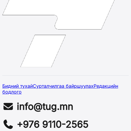
Бидний тухай
Сурталчилгаа байршуулах
Редакцийн
бодлого
info@tug.mn
+976 9110-2565