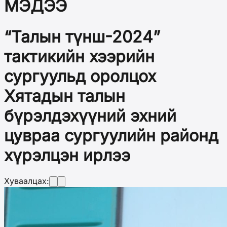
МЭДЭЭ
“Талын түнш-2024”
тактикийн хээрийн
сургуульд оролцох
Хятадын талын
бүрэлдэхүүний эхний
цувраа сургуулийн районд
хүрэлцэн ирлээ
Хуваалцах: