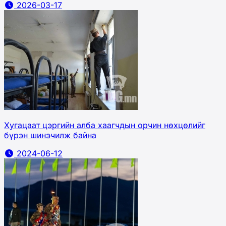
2026-03-17
Хугацаат цэргийн алба хаагчдын орчин нөхцөлийг
бүрэн шинэчилж байна
2024-06-12