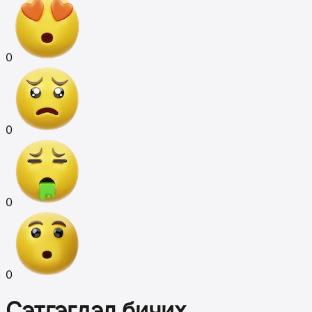
0
0
0
0
Сэтгэгдэл бичих