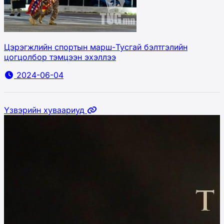
Цэрэгжлийн спортын марш-Тусгай бэлтгэлийн
цогцолбор тэмцээн эхэллээ
2024-06-04
Үзвэрийн хуваариуд