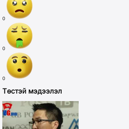
0
0
0
Төстэй мэдээлэл