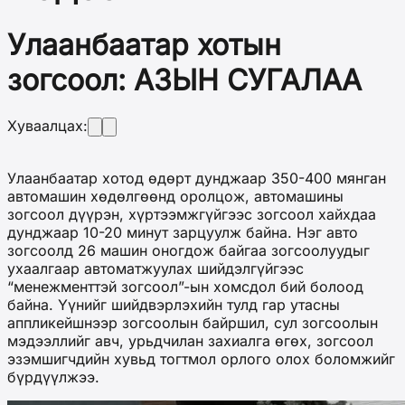
Улаанбаатар хотын
зогсоол: АЗЫН СУГАЛАА
Хуваалцах:
Улаанбаатар хотод өдөрт дунджаар 350-400 мянган
автомашин хөдөлгөөнд оролцож, автомашины
зогсоол дүүрэн, хүртээмжгүйгээс зогсоол хайхдаа
дунджаар 10-20 минут зарцуулж байна. Нэг авто
зогсоолд 26 машин оногдож байгаа зогсоолуудыг
ухаалгаар автоматжуулах шийдэлгүйгээс
“менежменттэй зогсоол”-ын хомсдол бий болоод
байна.
Үүнийг шийдвэрлэхийн тулд гар утасны
аппликейшнээр зогсоолын байршил, сул зогсоолын
мэдээллийг авч, урьдчилан захиалга өгөх, зогсоол
эзэмшигчдийн хувьд тогтмол орлого олох боломжийг
бүрдүүлжээ.