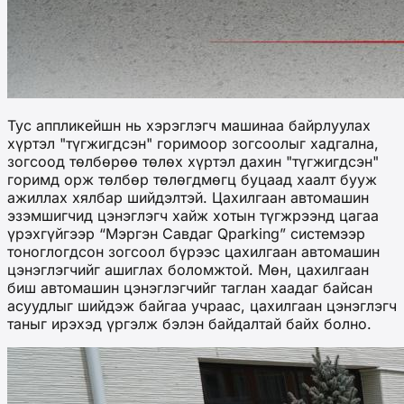
Тус аппликейшн нь хэрэглэгч машинаа байрлуулах
хүртэл "түгжигдсэн" горимоор зогсоолыг хадгална,
зогсоод төлбөрөө төлөх хүртэл дахин "түгжигдсэн"
горимд орж төлбөр төлөгдмөгц буцаад хаалт бууж
ажиллах хялбар шийдэлтэй. Цахилгаан автомашин
эзэмшигчид цэнэглэгч хайж хотын түгжрээнд цагаа
үрэхгүйгээр “Мэргэн Савдаг Qparking” системээр
тоноглогдсон зогсоол бүрээс цахилгаан автомашин
цэнэглэгчийг ашиглах боломжтой. Мөн, цахилгаан
биш автомашин цэнэглэгчийг таглан хаадаг байсан
асуудлыг шийдэж байгаа учраас, цахилгаан цэнэглэгч
таныг ирэхэд үргэлж бэлэн байдалтай байх болно.