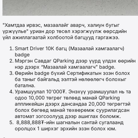
"Хамтдаа ирвэс, мазаалайг аварч, халиун бугыг
үржүүлье" уриан дор төсөл хэрэгжүүлж өөрсдийн
үйл ажиллагаатай холбоотой багцууд гаргажээ.
Smart Driver 10К багц (Мазаалай хамгаалагч)
badge
Мэргэн Савдаг QParking дээр үүрд үлдэх өөрийн
нэр дээрх “Мазаалай хамгаалагч” badge.
Өөрийн badge бүхий Сертификатын эзэн болох
ба таныг байгальд ээлтэй нөлөөлөгч болохыг
батална.
Урамшуулал 10'000₮.
Энэхүү урамшуулал нь та
одоо 10,000 төгрөг төлөөд манай QParking
аппликейшн дээрх дансандаа 20,000 төгрөгтэй
болох бөгөөд манай төхөөрөмж суурилагдсан
автомат зогсоолууд дээр ашиглах боломж.
8,888,888₮-ийн шагналын сантай сугалаанд
оролцох 1 ширхэг эрхийн эзэн болох юм.