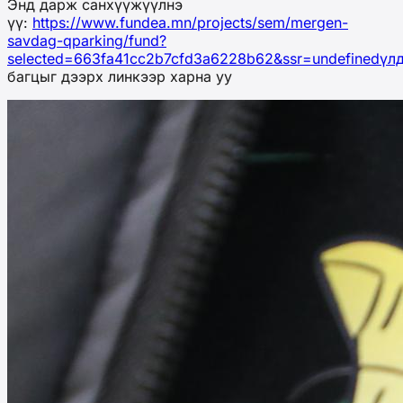
Энд дарж санхүүжүүлнэ
үү:
https://www.fundea.mn/projects/sem/mergen-
savdag-qparking/fund?
selected=663fa41cc2b7cfd3a6228b62&ssr=undefinedүл
багцыг дээрх линкээр харна уу