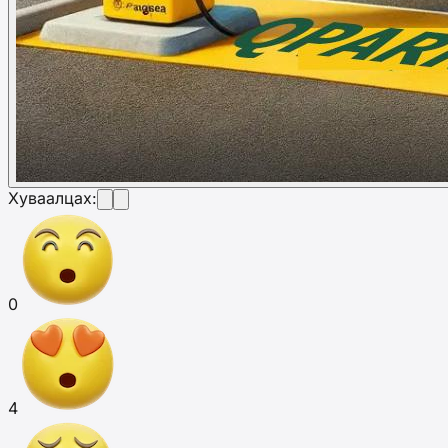
Хуваалцах:
0
4