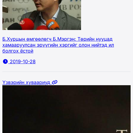
Б.Хурцын өмгөөлөгч Б.Мэргэн: Төрийн нууцад
хамааруулсан эрүүгийн хэргийг олон нийтэд ил
болгох ёстой
2019-10-28
Үзвэрийн хуваариуд