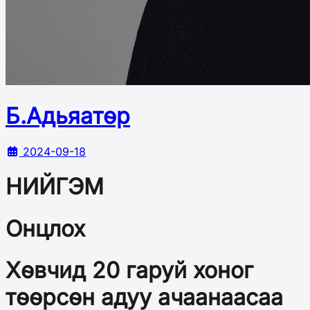
Б.Адьяатөр
2024-09-18
НИЙГЭМ
Онцлох
Хөвчид 20 гаруй хоног
төөрсөн адуу ачаанаасаа