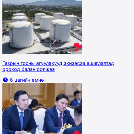
Газрын тосны агуулахууд эхнээсээ ашиглалтад
ороход бэлэн болжээ
6 цагийн өмнө