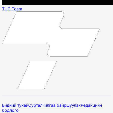
TUG Team
Бидний тухай
Сурталчилгаа байршуулах
Редакцийн
бодлого