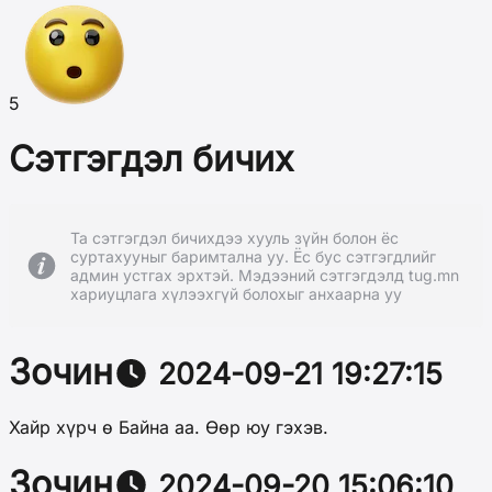
5
Сэтгэгдэл бичих
Та сэтгэгдэл бичихдээ хууль зүйн болон ёс
суртахууныг баримтална уу. Ёс бус сэтгэгдлийг
админ устгах эрхтэй. Мэдээний сэтгэгдэлд tug.mn
хариуцлага хүлээхгүй болохыг анхаарна уу
Зочин
2024-09-21 19:27:15
Хайр хүрч ө Байна аа. Өөр юу гэхэв.
Зочин
2024-09-20 15:06:10