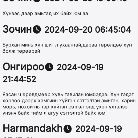
Хүнээс дээр амьтад их байх юм аа
Зочин
2024-09-20 06:45:04
Бурхан минь хүн шиг л ухаантай,дараа төрөлдөө хүн
болж төрөөрэй
Онгироо
2024-09-19
21:44:52
Яасан ч өрөвдмөөр хувь тавилан юмбэдээ. Хүн гэдэг
хорвоо дээрх хамгийн хүйтэн сэтгэлтэй амьтан, харин
морь, нохой нь тэр хүйтэн сэтгэлтэнд үхэн үхтэлээ
үнэнч байх тийм л агуу сэтгэлтэй байх юм
Harmandakh
2024-09-19