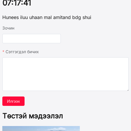
07:17:41
Hunees iluu uhaan mal amitand bdg shui
Зочин
Сэтгэгдэл бичих
Илгээх
Төстэй мэдээлэл