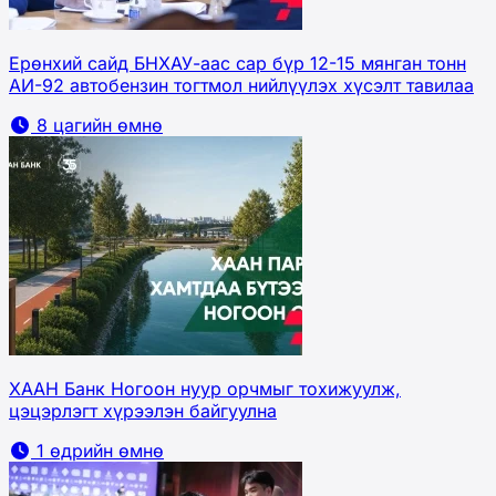
Ерөнхий сайд БНХАУ-аас сар бүр 12-15 мянган тонн
АИ-92 автобензин тогтмол нийлүүлэх хүсэлт тавилаа
8 цагийн өмнө
ХААН Банк Ногоон нуур орчмыг тохижуулж,
цэцэрлэгт хүрээлэн байгуулна
1 өдрийн өмнө