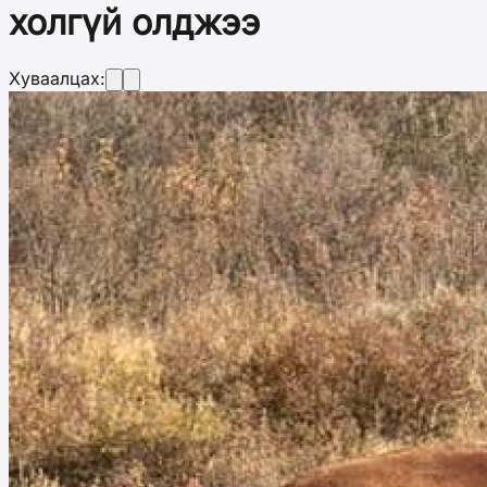
холгүй олджээ
Хуваалцах: