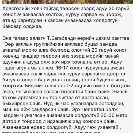
Хөвсгөлийн хөвч тайгад төөрсөн зээрд адуу 20 гаруй
хоног ачаанаасаа холгож, нуруу сэрвээ нь цоорж,
өтөнд баригдсан ч хаясан ачаанаасаа холдолгүй
байсаар олджээ.
Энэ талаар аялагч Т.Багабанди өөрийн цахим хаягтаа
"Өөр аяллын группийнхэн аяллаас буцах замдаа
ачаатай морио алга болгоод ололгүй 20 гаруй хоног
хөвчид ганцаар төөрсөн энэ зээрд морийг манай
адуучин андууд олж авч ирж эзэнд нь өглөө. Адуу
гэдэг агуу амьтан юм. 16-17 хоног нуруундаа ачсан
ачаанаасаа салж чадалгүй нуруу сэрвээгээ цоортол,
битүү өтөндөө баригдтал хөвчид төөрч будилж явж,
хөөрхий. Биднийг олохоос 1-2 өдрийн өмнө л богцтой
ачаа, янгинаасаа салсан бололтой байж байв. Эмээл,
тохом аргамжаа нь тэр чигтээ өт ярзганасан,
өмхийрсөн байв. Нүд нь час улаанаараа эргэлдсэн,
маш их айж сандарсан байв. Эрх чөлөөтэй болж
чадсан ч унагасан ачаанаасаа холдолгүй 20-30 метр
дотор л тойроод л идээшилж хэд хоносон байв.
Ачаанаасаа ерөөс холдоогүй. Адуу гэж ухаантай ,
тэвчээртэй агуу амьтан юм аа" хэмээжээ.