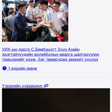
УИХ-ын дарга С.Бямбацогт Зүүн Азийн
эрэгтэйчүүдийн волейболын аварга шалгаруулах
тэмцээнийг нээж, баг тамирчдад амжилт хүслээ
1 өдрийн өмнө
Үзвэрийн хуваариуд