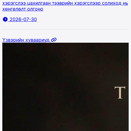
хэрэгслээ цахилгаан тээврийн хэрэгслээр солиход нь
хөнгөлөлт олгоно
2026-07-30
Үзвэрийн хуваариуд