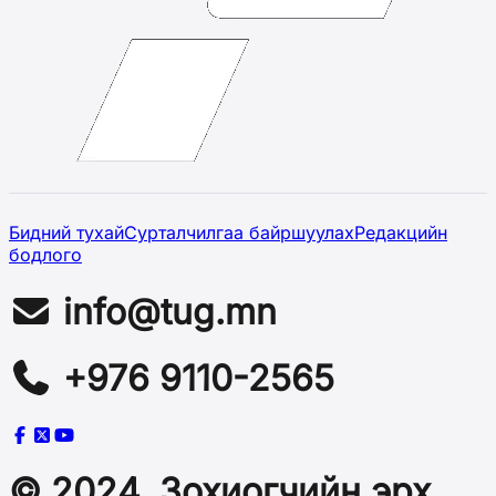
Бидний тухай
Сурталчилгаа байршуулах
Редакцийн
бодлого
info@tug.mn
+976 9110-2565
© 2024, Зохиогчийн эрх