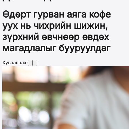
Өдөрт гурван аяга кофе
уух нь чихрийн шижин,
зүрхний өвчнөөр өвдөх
магадлалыг бууруулдаг
Хуваалцах: