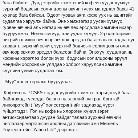
бага байжээ
. Дунд зэргийн хэмжээний кофеин уудаг хүмүүс
зүрхний бодисын солилцооны өвчин тусах магадлал бараг 41
хувиа
р бага байсан. Өдөрт гурван аяга кофе
уух нь ашигтайг
судалгаа
харуулж байна. Энэ хэмжээгээр уусан хүмүүс
гурван өвчний аль нэгээр нь өвчлөх эрсдэлээ хамгийн ихээр
бууруулжээ
.
Нөгөөтэйгүүр, цай уудаг хүмүүс 2-р хэлбэрийн
чихрийн шижин өвчнөөр өвчлөх эрсдэл багассан
аас гадна
цус
харвалт, зүрхний өвчин, зүрхний бодисын солилцооны олон
өвчнөөр өвчлөх эрсдэл багассан байна
.
Энэхүү
судалгаа нь
кофены
хэрэглээ болон зүрх, бодисын солилцооны эрүүл
мэндийн хоорондын уялдаа холбоог харуулсан хамгийн
сүүлийн үеийн судалгаа юм.
"Муу" холестеролыг бууруулах:
Кофеин нь PCSK9 гэгддэг уургийн хэмжээг харьцангуй бага
байлгахад тусалдаг ба энэ нь элэгний нягтрал багатай
липопротейн ( "муу" холестерин)-ийг задлахад
үүрэг
гүйцэтгэдэг
.
Гол нь кофе нь хлороген хүчил зэрэг
антиоксидантаар дүүрэн байдаг талаар зүрхний өвчний
чиглэлээр мэргэшсэн хоолны дэглэмийн эмч Мишель
Роутенштейн “Yahoo Life”-д ярьжээ.