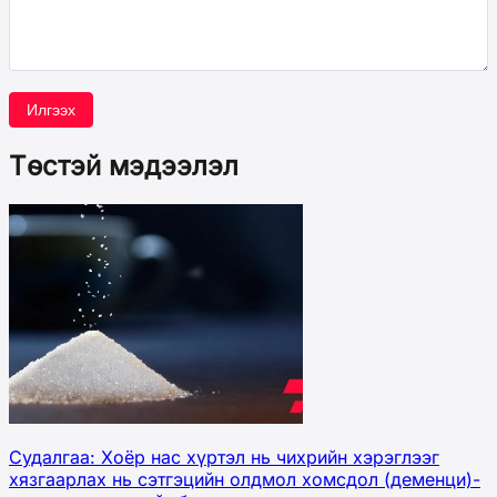
Илгээх
Төстэй мэдээлэл
Судалгаа: Хоёр нас хүртэл нь чихрийн хэрэглээг
хязгаарлах нь сэтгэцийн олдмол хомсдол (деменци)-