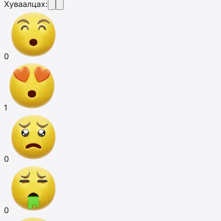
Хуваалцах:
0
1
0
0