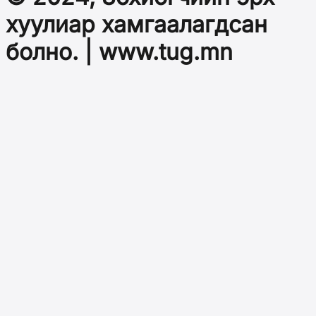
хуулиар хамгаалагдсан
болно. | www.tug.mn