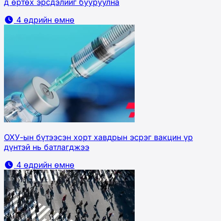
д өртөх эрсдэлийг бууруулна
4 өдрийн өмнө
ОХУ-ын бүтээсэн хорт хавдрын эсрэг вакцин үр
дүнтэй нь батлагджээ
4 өдрийн өмнө