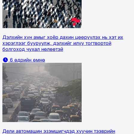
Дэлхийн хүн амыг хоёр дахин цөөрүүлэх нь хэт их
хэрэглээг бууруулж, дэлхийг илүү тогтвортой
болгоход чухал нөлөөтэй
6 өдрийн өмнө
Дели автомашин эзэмшигчдэд хуучин тээврийн