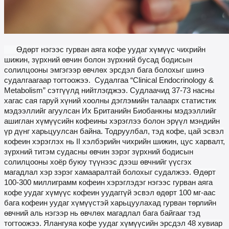
Өдөрт нэгээс гурван аяга
кофе
уудаг хүмүүс чихрийн
шижин, зүрхний өвчин болон зүрхний бусад бодисын
солилцооны эмгэгээр өвчлөх эрсдэл бага болохыг шинэ
судалгаагаар тогтоожээ.
Судалгаа “
Clinical Endocrinology &
Metabolism
”
сэтгүүлд нийтлэгд
жээ.
Судлаачид 37-73 насны
хагас сая гаруй хүний ​​хоолны дэглэмийн талаарх статистик
мэдээллийг агуулсан Их Британийн Биобанкны мэдээллийг
ашиглан хүмүүсийн кофеины хэрэглээ болон эрүүл мэндийн
үр дүнг харьцуулсан байна. Тодруулбал, тэд кофе, цай эсвэл
кофеин хэрэглэх нь II хэлбэрийн чихрийн шижин, цус харвалт,
зүрхний титэм судасны өвчин
зэрэг
зүрхний бодисын
солилцооны хоёр буюу түүнээс дээш өвчнийг үүсгэх
магадлал хэр зэрэг хамааралтай болохыг судалжээ. Өдөрт
100-300 миллиграмм кофеин хэрэглэдэг нэгээс гурван аяга
кофе
уудаг хүмүүс кофеин уудаггүй эсвэл өдөрт 100 мг-аас
бага кофеин уудаг хүмүүстэй харьцуулахад гурван төрлийн
өвчний аль нэгээр нь өвчлөх магадлал бага байгааг тэд
тогтоожээ. Ялангуяа кофе уудаг хүмүүсийн эрсдэл 4
8 хув
иар