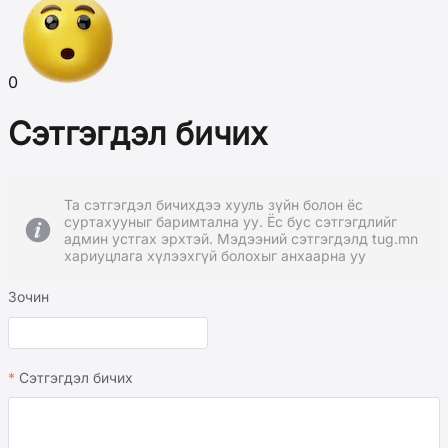
0
Сэтгэгдэл бичих
Та сэтгэгдэл бичихдээ хууль зүйн болон ёс
суртахууныг баримтална уу. Ёс бус сэтгэгдлийг
админ устгах эрхтэй. Мэдээний сэтгэгдэлд tug.mn
хариуцлага хүлээхгүй болохыг анхаарна уу
Зочин
Сэтгэгдэл бичих