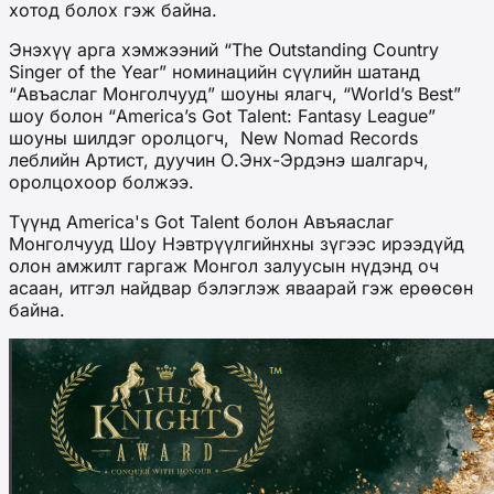
хотод болох гэж байна.
Энэхүү арга хэмжээний “The Outstanding Country
Singer of the Year” номинацийн сүүлийн шатанд
“Авъаслаг Монголчууд” шоуны ялагч, “World’s Best”
шоу болон “America’s Got Talent: Fantasy League”
шоуны шилдэг оролцогч, New Nomad Records
леблийн Артист, дуучин О.Энх-Эрдэнэ шалгарч,
оролцохоор болжээ.
Түүнд America's Got Talent болон Авъяаслаг
Монголчууд Шоу Нэвтрүүлгийнхны зүгээс ирээдүйд
олон амжилт гаргаж Монгол залуусын нүдэнд оч
асаан, итгэл найдвар бэлэглэж яваарай гэж ерөөсөн
байна.