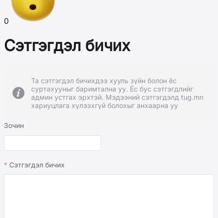
0
Сэтгэгдэл бичих
Та сэтгэгдэл бичихдээ хууль зүйн болон ёс
суртахууныг баримтална уу. Ёс бус сэтгэгдлийг
админ устгах эрхтэй. Мэдээний сэтгэгдэлд tug.mn
хариуцлага хүлээхгүй болохыг анхаарна уу
Зочин
Сэтгэгдэл бичих