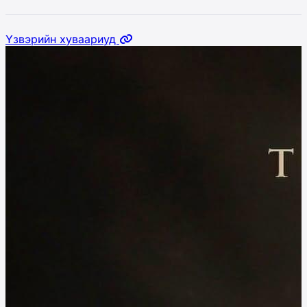
Үзвэрийн хуваариуд