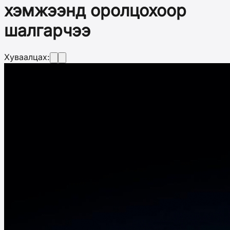
хэмжээнд оролцохоор
шалгарчээ
Хуваалцах: