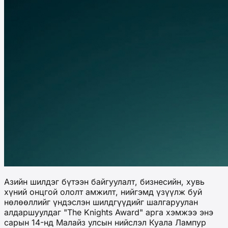
Азийн шилдэг бүтээн байгуулалт, бизнесийн, хувь
хүний онцгой ололт амжилт, нийгэмд үзүүлж буй
нөлөөллийг үндэслэн шилдгүүдийг шалгаруулан
алдаршуулдаг "The Knights Award" арга хэмжээ энэ
сарын 14-нд Малайз улсын нийслэл Куала Лампур