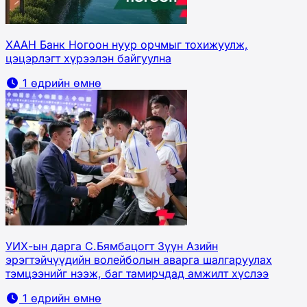
ХААН Банк Ногоон нуур орчмыг тохижуулж,
цэцэрлэгт хүрээлэн байгуулна
1 өдрийн өмнө
УИХ-ын дарга С.Бямбацогт Зүүн Азийн
эрэгтэйчүүдийн волейболын аварга шалгаруулах
тэмцээнийг нээж, баг тамирчдад амжилт хүслээ
1 өдрийн өмнө