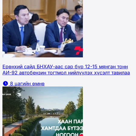
Ерөнхий сайд БНХАУ-аас сар бүр 12-15 мянган тонн
АИ-92 автобензин тогтмол нийлүүлэх хүсэлт тавилаа
8 цагийн өмнө