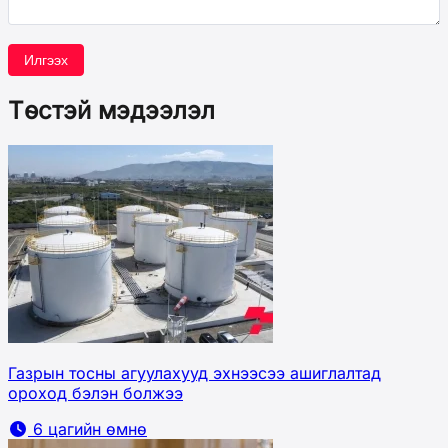
Илгээх
Төстэй мэдээлэл
Газрын тосны агуулахууд эхнээсээ ашиглалтад
ороход бэлэн болжээ
6 цагийн өмнө