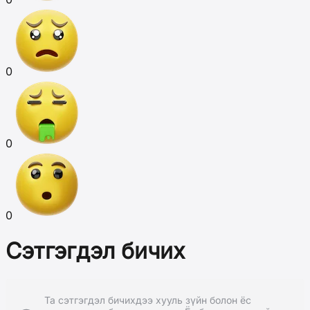
0
0
0
Сэтгэгдэл бичих
Та сэтгэгдэл бичихдээ хууль зүйн болон ёс