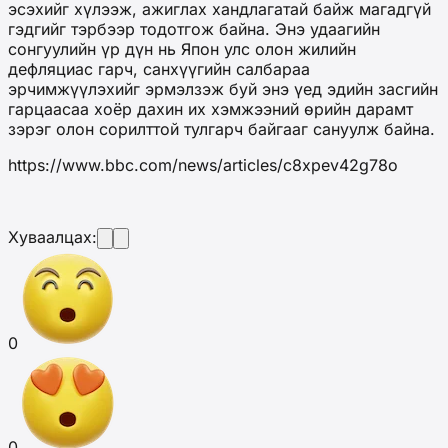
эсэхийг хүлээж, ажиглах хандлагатай байж магадгүй
гэдгийг тэрбээр тодотгож байна. Энэ удаагийн
сонгуулийн үр дүн нь Япон улс олон жилийн
дефляциас гарч, санхүүгийн салбараа
эрчимжүүлэхийг эрмэлзэж буй энэ үед эдийн засгийн
гарцаасаа хоёр дахин их хэмжээний өрийн дарамт
зэрэг олон сорилттой тулгарч байгааг сануулж байна.
https://www.bbc.com/news/articles/c8xpev42g78o
Хуваалцах:
0
0