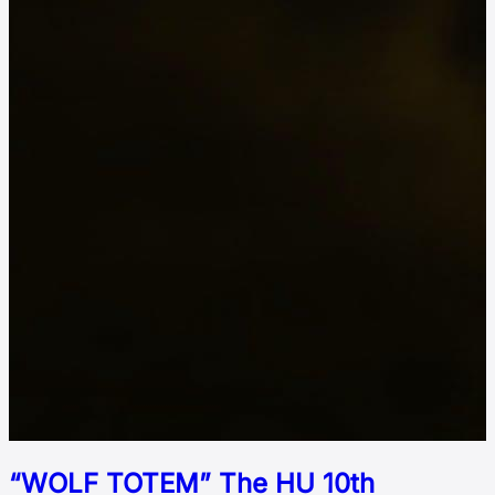
“WOLF TOTEM” The HU 10th