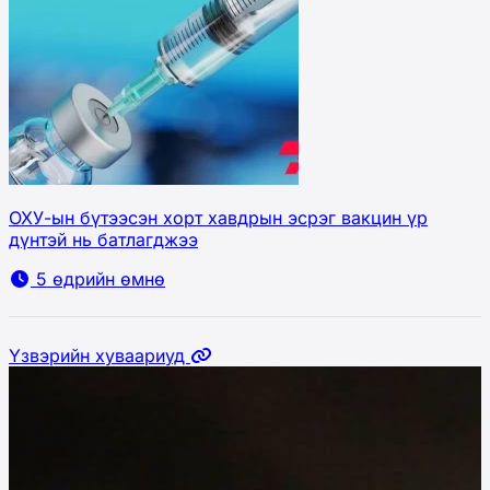
ОХУ-ын бүтээсэн хорт хавдрын эсрэг вакцин үр
дүнтэй нь батлагджээ
5 өдрийн өмнө
Үзвэрийн хуваариуд