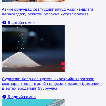
Азийн орнуудад хөвгүүдийг илүүд үзэх хандлага
өөрчлөгдөж, охинтой болохыг хүсдэг болжээ
9 цагийн өмнө
Судалгаа: Хоёр нас хүртэл нь чихрийн хэрэглээг
хязгаарлах нь сэтгэцийн олдмол хомсдол (деменци)-
д өртөх эрсдэлийг бууруулна
5 өдрийн өмнө