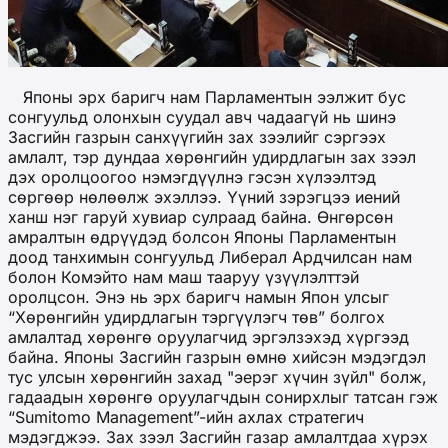
Японы эрх баригч нам Парламентын ээлжит бус
сонгуульд олонхын суудал авч чадаагүй нь шинэ
Засгийн газрын санхүүгийн зах зээлийг сэргээх
амлалт, тэр дундаа хөрөнгийн удирдлагын зах зээл
дэх оролцоогоо нэмэгдүүлнэ гэсэн хүлээлтэд
сөргөөр нөлөөлж эхэллээ. Үүний зэрэгцээ иений
ханш нэг гаруй хувиар сулраад байна. Өнгөрсөн
амралтын өдрүүдэд болсон Японы Парламентын
доод танхимын сонгуульд Либерал Ардчилсан нам
болон Комэйто нам маш тааруу үзүүлэлттэй
оролцсон. Энэ нь эрх баригч намын Япон улсыг
“Хөрөнгийн удирдлагын тэргүүлэгч төв” болгох
амлалтад хөрөнгө оруулагчид эргэлзэхэд хүргээд
байна. Японы Засгийн газрын өмнө хийсэн мэдэгдэл
тус улсын хөрөнгийн захад "эерэг хүчин зүйл" болж,
гадаадын хөрөнгө оруулагчдын сонирхлыг татсан гэж
“Sumitomo Management”-ийн ахлах стратегич
мэдэгджээ. Зах зээл Засгийн газар амлалтдаа хүрэх