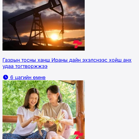
Газрын тосны ханш Ираны дайн эхэлснээс хойш анх
удаа тогтворжжээ
6 цагийн өмнө