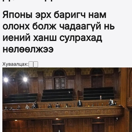
Японы эрх баригч нам
олонх болж чадаагүй нь
иений ханш сулрахад
нөлөөлжээ
Хуваалцах: