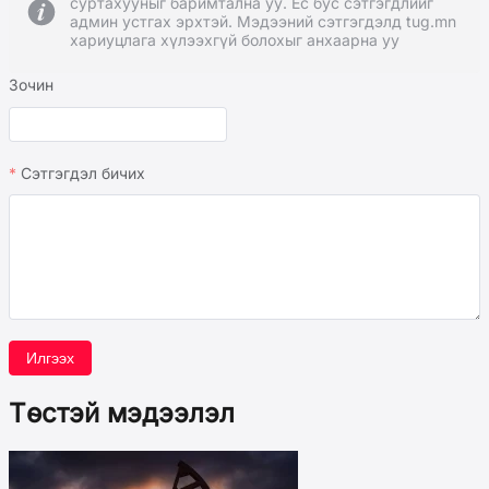
суртахууныг баримтална уу. Ёс бус сэтгэгдлийг
админ устгах эрхтэй. Мэдээний сэтгэгдэлд tug.mn
хариуцлага хүлээхгүй болохыг анхаарна уу
Зочин
Сэтгэгдэл бичих
Илгээх
Төстэй мэдээлэл