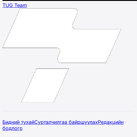
TUG Team
Бидний тухай
Сурталчилгаа байршуулах
Редакцийн
бодлого