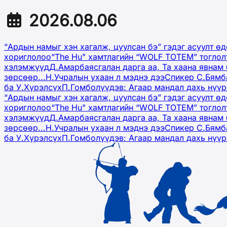
2026.08.06
“Ардын намыг хэн хагалж, цуулсан бэ” гэдэг асуулт ө
хориглолоо
“The Hu" хамтлагийн “WOLF TOTEM” тоглол
хэлэмжүүд
Д.Амарбаясгалан дарга аа, Та хаана явнам 
зөрсөөр...
Н.Учралын ухаан л мэднэ дээ
Спикер С.Бямб
ба У.Хүрэлсүх
П.Гомболүүдэв: Агаар мандал дахь нүү
“Ардын намыг хэн хагалж, цуулсан бэ” гэдэг асуулт ө
хориглолоо
“The Hu" хамтлагийн “WOLF TOTEM” тоглол
хэлэмжүүд
Д.Амарбаясгалан дарга аа, Та хаана явнам 
зөрсөөр...
Н.Учралын ухаан л мэднэ дээ
Спикер С.Бямб
ба У.Хүрэлсүх
П.Гомболүүдэв: Агаар мандал дахь нүү