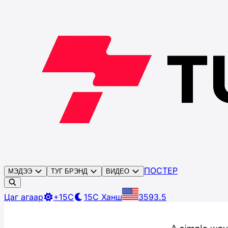
ПОСТЕР
МЭДЭЭ
ТУГ БРЭНД
ВИДЕО
Цаг агаар
+15C
15C
Ханш
3593.5