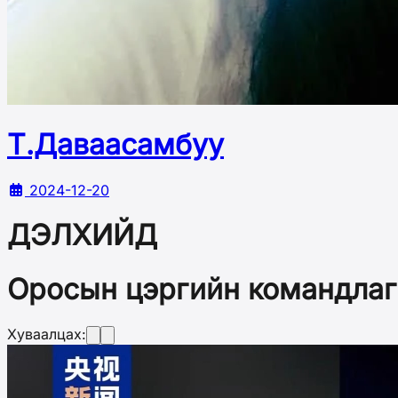
Т.Даваасамбуу
2024-12-20
ДЭЛХИЙД
Оросын цэргийн командлаг
Хуваалцах: