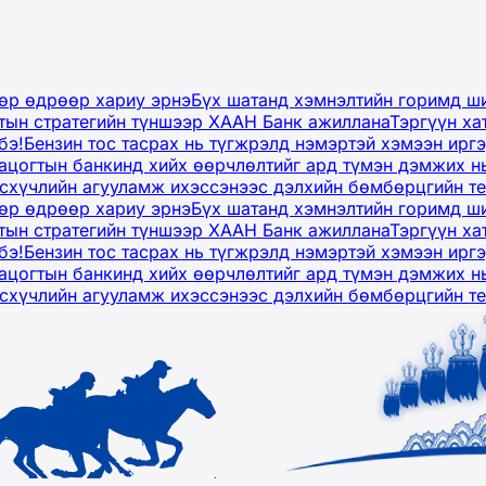
дөр өдрөөр хариу эрнэ
Бүх шатанд хэмнэлтийн горимд ши
тын стратегийн түншээр ХААН Банк ажиллана
Тэргүүн ха
бэ!
Бензин тос тасрах нь түгжрэлд нэмэртэй хэмээн ир
ацогтын банкинд хийх өөрчлөлтийг ард түмэн дэмжих н
рсхүчлийн агууламж ихэссэнээс дэлхийн бөмбөрцгийн т
дөр өдрөөр хариу эрнэ
Бүх шатанд хэмнэлтийн горимд ши
тын стратегийн түншээр ХААН Банк ажиллана
Тэргүүн ха
бэ!
Бензин тос тасрах нь түгжрэлд нэмэртэй хэмээн ир
ацогтын банкинд хийх өөрчлөлтийг ард түмэн дэмжих н
рсхүчлийн агууламж ихэссэнээс дэлхийн бөмбөрцгийн т