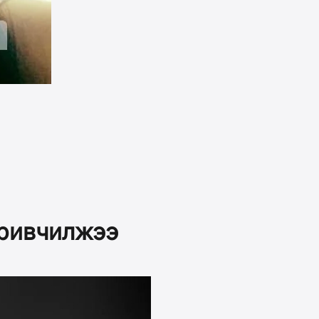
аривчилжээ