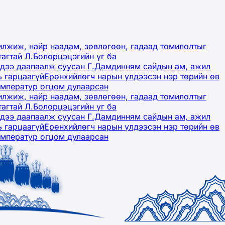
лжиж, найр наадам, зөвлөгөөн, гадаад томилолтыг
тагтай Л.Болорцэцэгийн үг ба
гэдээ даапаалж суусан Г.Дамдинням сайдын ам, ажил
ь гарцаагүй
Ерөнхийлөгч нарын үлдээсэн нэр төрийн өв
емператур огцом дулаарсан
лжиж, найр наадам, зөвлөгөөн, гадаад томилолтыг
тагтай Л.Болорцэцэгийн үг ба
гэдээ даапаалж суусан Г.Дамдинням сайдын ам, ажил
ь гарцаагүй
Ерөнхийлөгч нарын үлдээсэн нэр төрийн өв
емператур огцом дулаарсан