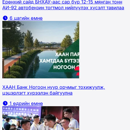
Ерөнхий сайд БНХАУ-аас сар бүр 12-15 мянган тонн
АИ-92 автобензин тогтмол нийлүүлэх хүсэлт тавилаа
6 цагийн өмнө
ХААН Банк Ногоон нуур орчмыг тохижуулж,
цэцэрлэгт хүрээлэн байгуулна
1 өдрийн өмнө