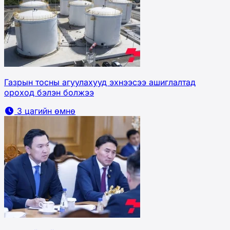
Газрын тосны агуулахууд эхнээсээ ашиглалтад
ороход бэлэн болжээ
3 цагийн өмнө