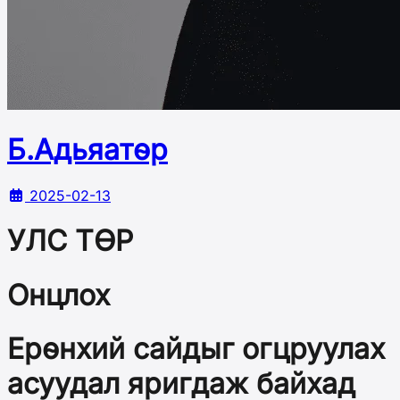
Б.Адьяатөр
2025-02-13
УЛС ТӨР
Онцлох
Ерөнхий сайдыг огцруулах
асуудал яригдаж байхад