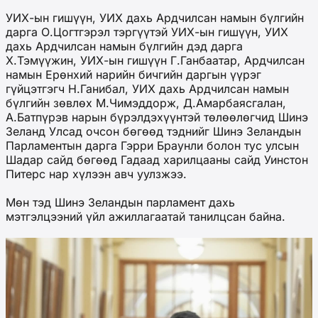
УИХ-ын гишүүн, УИХ дахь Ардчилсан намын бүлгийн
дарга О.Цогтгэрэл тэргүүтэй УИХ-ын гишүүн, УИХ
дахь Ардчилсан намын бүлгийн дэд дарга
Х.Тэмүүжин, УИХ-ын гишүүн Г.Ганбаатар, Ардчилсан
намын Ерөнхий нарийн бичгийн даргын үүрэг
гүйцэтгэгч Н.Ганибал, УИХ дахь Ардчилсан намын
бүлгийн зөвлөх М.Чимэддорж, Д.Амарбаясгалан,
А.Батпүрэв нарын бүрэлдэхүүнтэй төлөөлөгчид Шинэ
Зеланд Улсад очсон бөгөөд тэднийг Шинэ Зеландын
Парламентын дарга Гэрри Браунли болон тус улсын
Шадар сайд бөгөөд Гадаад харилцааны сайд Уинстон
Питерс нар хүлээн авч уулзжээ.
Мөн тэд Шинэ Зеландын парламент дахь
мэтгэлцээний үйл ажиллагаатай танилцсан байна.