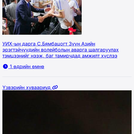
УИХ-ын дарга С.Бямбацогт Зүүн Азийн
эрэгтэйчүүдийн волейболын аварга шалгаруулах
тэмцээнийг нээж, баг тамирчдад амжилт хүслээ
1 өдрийн өмнө
Үзвэрийн хуваариуд