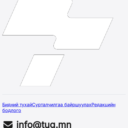
Бидний тухай
Сурталчилгаа байршуулах
Редакцийн
бодлого
info@tug.mn