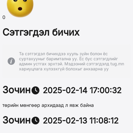
0
Сэтгэгдэл бичих
Та сэтгэгдэл бичихдээ хууль зүйн болон ёс
суртахууныг баримтална уу. Ёс бус сэтгэгдлийг
админ устгах эрхтэй. Мэдээний сэтгэгдэлд tug.mn
хариуцлага хүлээхгүй болохыг анхаарна уу
Зочин
2025-02-14 17:00:32
төрийн мөнгөөр архидаад л явж байна
Зочин
2025-02-13 11:08:12