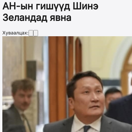
АН-ын гишүүд Шинэ
Зеландад явна
Хуваалцах: