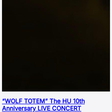
“WOLF TOTEM” The HU 10th
Аnniversary LIVE CONCERT