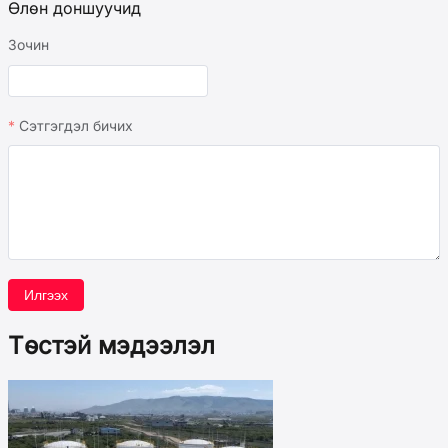
Өлөн доншуучид
Зочин
Сэтгэгдэл бичих
Илгээх
Төстэй мэдээлэл