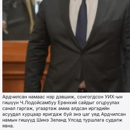
Ардчилсан намаас нэр дэвшиж, сонгогдсон УИХ-ын
гишүүн Ч.Лодойсамбуу Ерөнхий сайдыг огцруулах
санал гаргаж, угаартаж амиа алдсан иргэдийн
асуудал хурцаар яригдаж буй энэ цаг үед Ардчилсан
намын гишүүд Шинэ Зеланд Улсад туршлага судалж
явна.