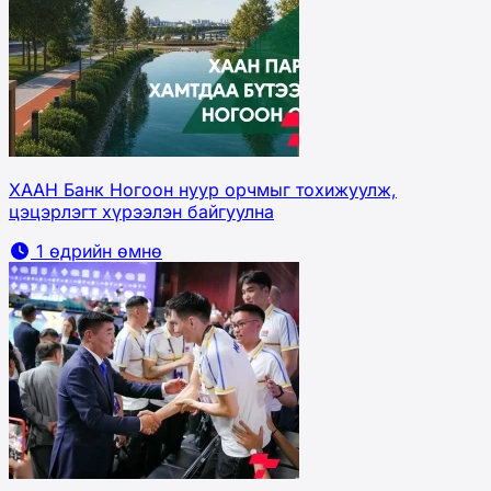
ХААН Банк Ногоон нуур орчмыг тохижуулж,
цэцэрлэгт хүрээлэн байгуулна
1 өдрийн өмнө