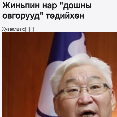
Жиньпин нар "дошны
овгорууд" төдийхөн
Хуваалцах: