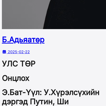
Б.Адьяатөр
2025-02-22
УЛС ТӨР
Онцлох
Э.Бат-Үүл: У.Хүрэлсүхийн
дэргэд Путин, Ши