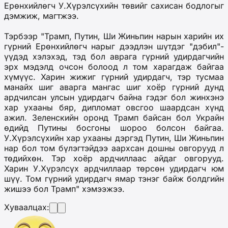
Ерөнхийлөгч У.Хүрэлсүхийн төвийг сахисан бодлогыг
дэмжиж, магтжээ.
Тэрбээр "Трамп, Путин, Ши Жиньпин нарын харийн их
гүрний Ерөнхийлөгч нарыг дээдлэн шүтдэг "дэбил"-
үүдэд хэлэхэд, тэд бол аврага гүрний удирдагчийн
эрх мэдэлд очсон болоод л том харагдаж байгаа
хүмүүс. Харин жижиг гүрний удирдагч, тэр тусмаа
манайх шиг аварга мангас шиг хоёр гүрний дунд
ардчилсан улсын удирдагч байна гэдэг бол жинхэнэ
хар ухааны бяр, дипломат овсгоо шаардсан хүнд
ажил. Зеленскийн оронд Трамп байсан бол Украйн
өдийд Путины босгоны шороо болсон байгаа.
У.Хүрэлсүхийн хар ухааны дэргэд Путин, Ши Жиньпин
нар бол том бүлэгтэйдээ аархсан дошны овгорууд л
төдийхөн. Тэр хоёр ардчиллаас айдаг овгорууд.
Харин У.Хүрэлсүх ардчиллаар төрсөн удирдагч юм
шүү. Том гүрний удирдагч ямар тэнэг байж болдгийн
жишээ бол Трамп" хэмээжээ.
Хуваалцах: