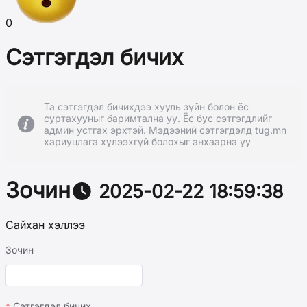
0
Сэтгэгдэл бичих
Та сэтгэгдэл бичихдээ хууль зүйн болон ёс
суртахууныг баримтална уу. Ёс бус сэтгэгдлийг
админ устгах эрхтэй. Мэдээний сэтгэгдэлд tug.mn
хариуцлага хүлээхгүй болохыг анхаарна уу
Зочин
2025-02-22 18:59:38
Сайхан хэллээ
Зочин
Сэтгэгдэл бичих