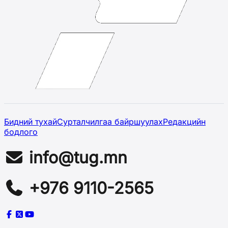
Бидний тухай
Сурталчилгаа байршуулах
Редакцийн
бодлого
info@tug.mn
+976 9110-2565