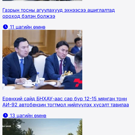
Газрын тосны агуулахууд эхнээсээ ашиглалтад
ороход бэлэн болжээ
11 цагийн өмнө
Ерөнхий сайд БНХАУ-аас сар бүр 12-15 мянган тонн
АИ-92 автобензин тогтмол нийлүүлэх хүсэлт тавилаа
13 цагийн өмнө