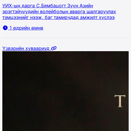
УИХ-ын дарга С.Бямбацогт Зүүн Азийн
эрэгтэйчүүдийн волейболын аварга шалгаруулах
тэмцээнийг нээж, баг тамирчдад амжилт хүслээ
1 өдрийн өмнө
Үзвэрийн хуваариуд