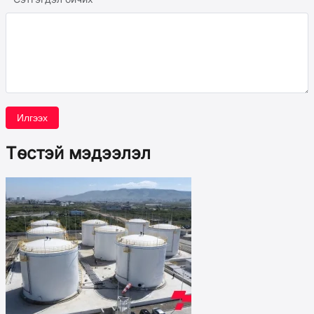
Илгээх
Төстэй мэдээлэл