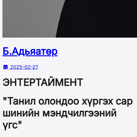
Б.Адьяатөр
2025-02-27
ЭНТЕРТАЙМЕНТ
"Танил олондоо хүргэх сар
шинийн мэндчилгээний
үгс"