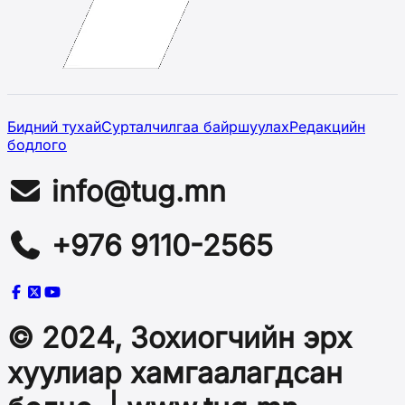
Бидний тухай
Сурталчилгаа байршуулах
Редакцийн
бодлого
info@tug.mn
+976 9110-2565
© 2024, Зохиогчийн эрх
хуулиар хамгаалагдсан