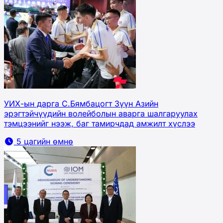
УИХ-ын дарга С.Бямбацогт Зүүн Азийн
эрэгтэйчүүдийн волейболын аварга шалгаруулах
тэмцээнийг нээж, баг тамирчдад амжилт хүслээ
5 цагийн өмнө