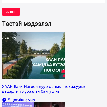
Илгээх
Төстэй мэдээлэл
ХААН Банк Ногоон нуур орчмыг тохижуулж,
цэцэрлэгт хүрээлэн байгуулна
5 цагийн өмнө