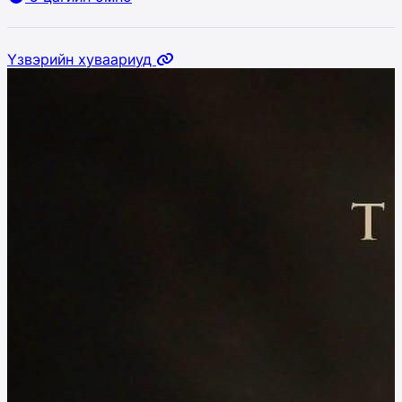
Үзвэрийн хуваариуд