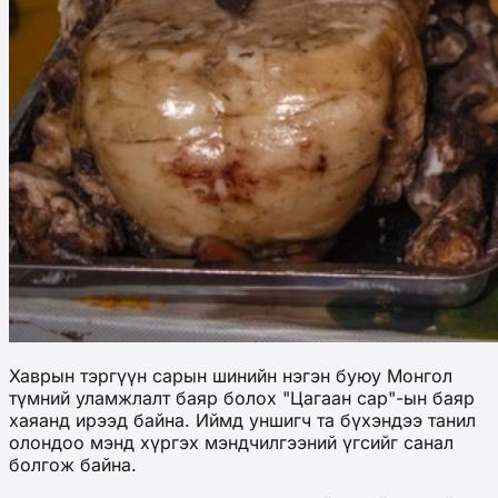
Хаврын тэргүүн сарын шинийн нэгэн буюу Монгол
түмний уламжлалт баяр болох "Цагаан сар"-ын баяр
хаяанд ирээд байна. Иймд уншигч та бүхэндээ танил
олондоо мэнд хүргэх мэндчилгээний үгсийг санал
болгож байна.