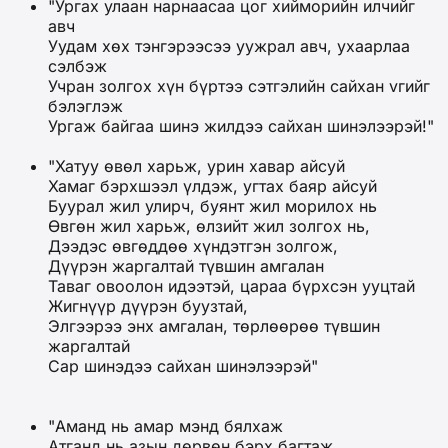
"Ургах улаан нарнаасаа цог хийморийн илчийг
авч
Уудам хөх тэнгэрээсээ уужрал авч, ухаарлаа
сэлбэж
Учран золгох хүн бүртээ сэтгэлийн сайхан vгийг
бэлэглэж
Ургаж байгаа шинэ жилдээ сайхан шинэлээрэй!"
"Хатуу өвөл харьж, урин хавар айсуй
Хамаг бэрхшээл үлдэж, угтах баяр айсуй
Буурал жил улирч, буянт жил морилох нь
Өвгөн жил харьж, өлзийт жил золгох нь,
Дээдэс өвгөддөө хүндэтгэн золгож,
Дүүрэн жаргалтай түвшин амгалан
Таваг овоолон идээтэй, цараа бүрхсэн ууцтай
Жигнүүр дүүрэн буузтай,
Элгээрээ энх амгалан, төрлөөрөө түвшин
жаргалтай
Сар шинэдээ сайхан шинэлээрэй"
"Аманд нь амар мэнд бялхаж
Атганд нь азын дөрвөн бэрх багтаж