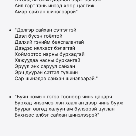
Айл гэрт тань инээд хөөр цалгиж
Амар сайхан шинэлээрэй"
"Дэлгэр сайхан сэтгэлтэй
Дээл бүсэн гоёлтой
Дэлхий тэнийм баясгалантай
Дээдэс нялхаст бэлэгтэй
Хоймортоо нарны бурхадтай
Хажуудаа насны бурхантай
Эрүүл энх саруул сайхан
Эрч дүүрэн сэтгэл түвшин
Сар шинэдээ сайхан шинэлээрэй."
"Буян номын гэгээ тооноор чинь цацарч
Бурхад инээмсэглэн хаалган дээр чинь бууж
Буурал өвгөд халуун ам бүлээрэй цуглан
Бүхнээс элбэг сайхан шинэлээрэй"