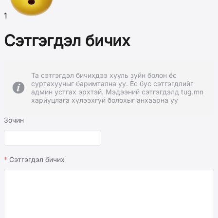
1
Сэтгэгдэл бичих
Та сэтгэгдэл бичихдээ хууль зүйн болон ёс
суртахууныг баримтална уу. Ёс бус сэтгэгдлийг
админ устгах эрхтэй. Мэдээний сэтгэгдэлд tug.mn
хариуцлага хүлээхгүй болохыг анхаарна уу
Зочин
Сэтгэгдэл бичих