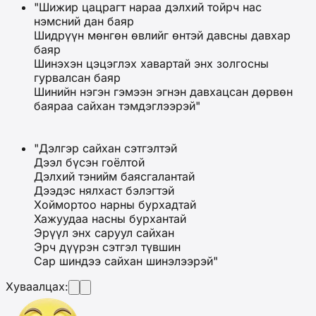
"Шижир цацрагт нараа дэлхий тойрч нас
нэмсний дан баяр
Шидрүүн мөнгөн өвлийг өнтэй давсны давхар
баяр
Шинэхэн цэцэглэх хавартай энх золгосны
гурвалсан баяр
Шинийн нэгэн гэмээн эгнэн давхацсан дөрвөн
баяраа сайхан тэмдэглээрэй"
"Дэлгэр сайхан сэтгэлтэй
Дээл бүсэн гоёлтой
Дэлхий тэнийм баясгалантай
Дээдэс нялхаст бэлэгтэй
Хоймортоо нарны бурхадтай
Хажуудаа насны бурхантай
Эрүүл энх саруул сайхан
Эрч дүүрэн сэтгэл түвшин
Сар шиндээ сайхан шинэлээрэй"
Хуваалцах: