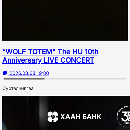
“WOLF TOTEM” The HU 10th
Аnniversary LIVE CONCERT
2026.08.08 19:00
Сурталчилгаа