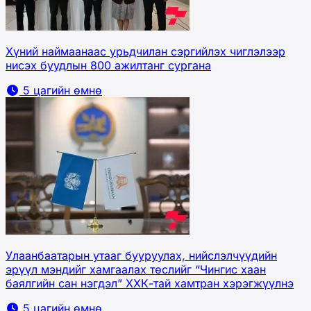
Хүний наймаанаас урьдчилан сэргийлэх чиглэлээр
нисэх буудлын 800 ажилтанг сургана
5 цагийн өмнө
Улаанбаатарын утааг бууруулах, нийслэлчүүдийн
эрүүл мэндийг хамгаалах төслийг “Чингис хаан
баялгийн сан нэгдэл” ХХК-тай хамтран хэрэгжүүлнэ
5 цагийн өмнө