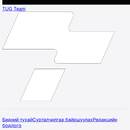
TUG Team
Бидний тухай
Сурталчилгаа байршуулах
Редакцийн
бодлого