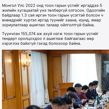
Монгол Улс 2022 онд тоон гарын үсгийг иргэддээ 5
жилийн хугацаатай үнэ төлбөргүй олгосон. Одоогийн
байдлаар 1.3 сая иргэн тоон гарын үсэгтэй болсон ч
өнөөдрийг хүртэл иргэд түүнийг хаана, юунд, ямар
зориулалтаар ашиглах талаар ойлголтгүй байна.
Түүнчлэн 155,074 аж ахуй нэгж тоон гарын үсгийг
тендерт оролцохдоо л ашиглаж байгаагаас өөр
хэрэглээ байхгүй гэхэд болохоор байна.