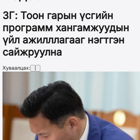
ЗГ: Тоон гарын үсгийн
программ хангамжуудын
үйл ажилллагааг нэгтгэн
сайжруулна
Хуваалцах: