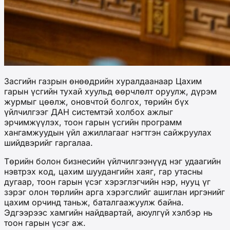
Засгийн газрын өнөөдрийн хуралдаанаар Цахим
гарын үсгийн тухай хуульд өөрчлөлт оруулж, дүрэм
журмыг цөөлж, оновчтой болгох, төрийн бүх
үйлчилгээг ДАН системтэй холбох ажлыг
эрчимжүүлэх, тоон гарын үсгийн программ
хангамжуудын үйл ажиллагааг нэгтгэн сайжруулах
шийдвэрийг гаргалаа.
Төрийн болон бизнесийн үйлчилгээнүүд нэг удаагийн
нэвтрэх код, цахим шуудангийн хаяг, гар утасны
дугаар, тоон гарын үсэг хэрэглэгчийн нэр, нууц үг
зэрэг олон төрлийн арга хэрэгслийг ашиглан иргэнийг
цахим орчинд таньж, баталгаажуулж байна.
Эдгээрээс хамгийн найдвартай, аюулгүй хэлбэр нь
тоон гарын үсэг аж.