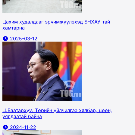
Цахим худалдааг эрчимжүүлэхэд БНХАУ-тай
хамтарна
2025-03-12
Ц.Баатархүү: Төрийн үйлчилгээ хялбар, цөөн,
уялдаатай байна
2024-11-22