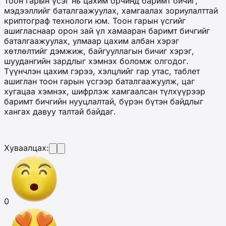
Тоон гарын үсэг нь цахим орчинд баримт бичиг,
мэдээллийг баталгаажуулах, хамгаалах зориулалттай
криптограф технологи юм. Тоон гарын үсгийг
ашигласнаар орон зай үл хамааран баримт бичгийг
баталгаажуулах, улмаар цахим албан хэрэг
хөтлөлтийг дэмжиж, байгууллагын бичиг хэрэг,
шуудангийн зардлыг хэмнэх боломж олгодог.
Түүнчлэн цахим гэрээ, хэлцлийг гар утас, таблет
ашиглан тоон гарын үсгээр баталгаажуулж, цаг
хугацаа хэмнэх, шифрлэж хамгаалсан түлхүүрээр
баримт бичгийн нууцлалтай, бүрэн бүтэн байдлыг
хангах давуу талтай байдаг.
Хуваалцах:
0