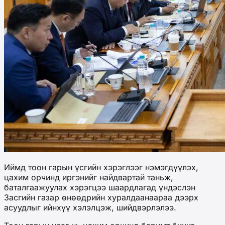
Иймд тоон гарын үсгийн хэрэглээг нэмэгдүүлэх,
цахим орчинд иргэнийг найдвартай таньж,
баталгаажуулах хэрэгцээ шаардлагад үндэслэн
Засгийн газар өнөөдрийн хуралдаанаараа дээрх
асуудлыг ийнхүү хэлэлцэж, шийдвэрлэлээ.