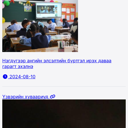
Нэгдүгээр ангийн элсэлтийн бүртгэл ирэх даваа
гарагт эхэлнэ
2024-08-10
Үзвэрийн хуваариуд