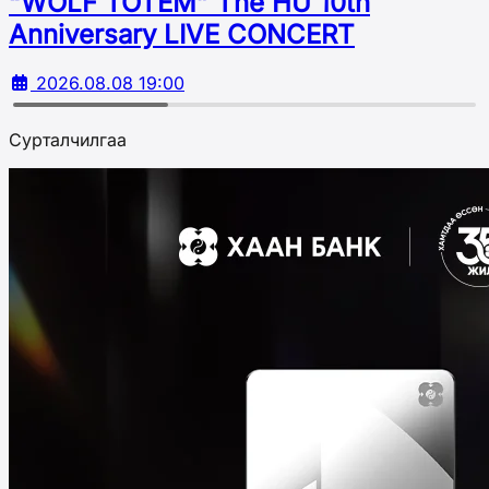
“WOLF TOTEM” The HU 10th
Аnniversary LIVE CONCERT
2026.08.08 19:00
Сурталчилгаа