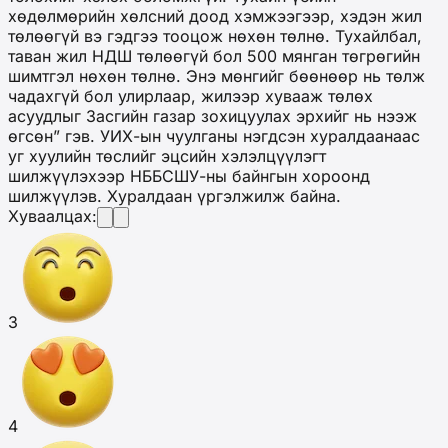
хөдөлмөрийн хөлсний доод хэмжээгээр, хэдэн жил
төлөөгүй вэ гэдгээ тооцож нөхөн төлнө. Тухайлбал,
таван жил НДШ төлөөгүй бол 500 мянган төгрөгийн
шимтгэл нөхөн төлнө. Энэ мөнгийг бөөнөөр нь төлж
чадахгүй бол улирлаар, жилээр хувааж төлөх
асуудлыг Засгийн газар зохицуулах эрхийг нь нээж
өгсөн” гэв. УИХ-ын чуулганы нэгдсэн хуралдаанаас
уг хуулийн төслийг эцсийн хэлэлцүүлэгт
шилжүүлэхээр НББСШУ-ны байнгын хороонд
шилжүүлэв. Хуралдаан үргэлжилж байна.
Хуваалцах:
3
4