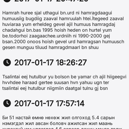
Hamrah huree sjal uthagui bn.urd ni hamragdaagui
humuusiig bugdiig zaaval hamruulah htei.ĺtegeed zaaval
huviaraa yum erheldeg gevel ajil humuus hamragdaj
chadahgui bn.bas 1995 hoish heden on hurtel yum
be.todorhoi zaagaachee.urdniih ni 1990-2000 gej
bsan.2000 onoos hoish gevel urd hamragsan humuusch
gesen munguu tiluud hamragdmaarl bn shuu
2017-01-17 18:26:27
Tsalintai eej hutulbur yu bolson be yamar ch ajil hiigeegvi
hvvhdee haraad gertee suusan hvn yahuu ugn ter
tsalintai eej hutulbur niigmiin daatgal tulnu gj bsn
2017-01-17 17:57:14
Би 51 настай өмнө нөхөж жил олгоход 5.4 сарын
нэмэгдэл жил авсан боловч ажилсан жил маань