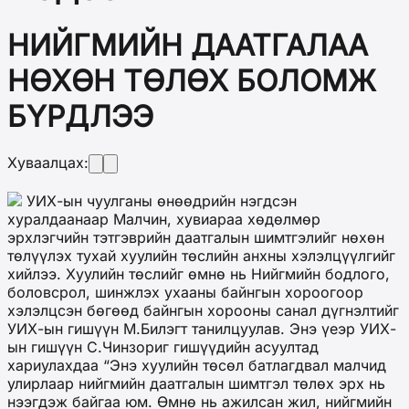
НИЙГМИЙН ДААТГАЛАА
НӨХӨН ТӨЛӨХ БОЛОМЖ
БҮРДЛЭЭ
Хуваалцах:
УИХ-ын чуулганы өнөөдрийн нэгдсэн
хуралдаанаар Малчин, хувиараа хөдөлмөр
эрхлэгчийн тэтгэврийн даатгалын шимтгэлийг нөхөн
төлүүлэх тухай хуулийн төслийн анхны хэлэлцүүлгийг
хийлээ. Хуулийн төслийг өмнө нь Нийгмийн бодлого,
боловсрол, шинжлэх ухааны байнгын хороогоор
хэлэлцсэн бөгөөд байнгын хорооны санал дүгнэлтийг
УИХ-ын гишүүн М.Билэгт танилцуулав. Энэ үеэр УИХ-
ын гишүүн С.Чинзориг гишүүдийн асуултад
хариулахдаа “Энэ хуулийн төсөл батлагдвал малчид
улирлаар нийгмийн даатгалын шимтгэл төлөх эрх нь
нээгдэж байгаа юм. Өмнө нь ажилсан жил, нийгмийн