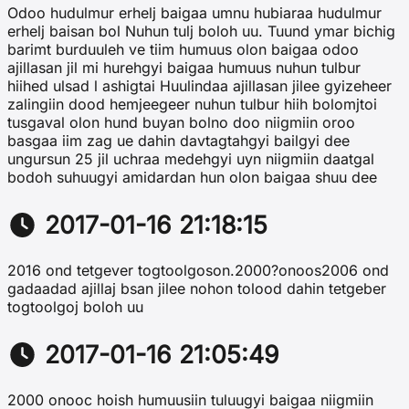
Odoo hudulmur erhelj baigaa umnu hubiaraa hudulmur
erhelj baisan bol Nuhun tulj boloh uu. Tuund ymar bichig
barimt burduuleh ve tiim humuus olon baigaa odoo
ajillasan jil mi hurehgyi baigaa humuus nuhun tulbur
hiihed ulsad l ashigtai Huulindaa ajillasan jilee gyizeheer
zalingiin dood hemjeegeer nuhun tulbur hiih bolomjtoi
tusgaval olon hund buyan bolno doo niigmiin oroo
basgaa iim zag ue dahin davtagtahgyi bailgyi dee
ungursun 25 jil uchraa medehgyi uyn niigmiin daatgal
bodoh suhuugyi amidardan hun olon baigaa shuu dee
2017-01-16 21:18:15
2016 ond tetgever togtoolgoson.2000?onoos2006 ond
gadaadad ajillaj bsan jilee nohon tolood dahin tetgeber
togtoolgoj boloh uu
2017-01-16 21:05:49
2000 onooc hoish humuusiin tuluugyi baigaa niigmiin