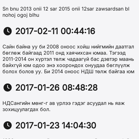
Sn bnu 2013 onii 12 sar 2015 onii 12sar zawsardsan bl
nohoj ogoj blhu
2017-02-11 00:44:16
Сайн байна уу би 2008 оноос хойш нийгмийн даатгал
бөглөж байгаад 2011 онд хаячихсан юмаа. Тэгээд
2011-2014 он хүртэл төлж чадаагүй бас дэвтэр маань
байхгүй юм одоо энэ хоорондох онуудаа бөглүүлж
болох болов уу. Би 2014 оноос НДШ төлж байгаа юм
2017-01-26 08:48:28
НДСангийн мөнг-г ав үрлээ гэдэг асуудал нь яаж
зохицуулагдах бол.
2017-01-23 14:04:30