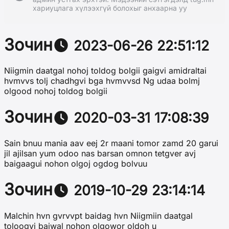
хариуцлага хүлээхгүй болохыг анхаарна уу
Зочин
2023-06-26 22:51:12
Niigmin daatgal nohoj toldog bolgii gaigvi amidraltai
hvmvvs tolj chadhgvi bga hvmvvsd Ng udaa bolmj
olgood nohoj toldog bolgii
Зочин
2020-03-31 17:08:39
Sain bnuu mania aav eej 2r maani tomor zamd 20 garui
jil ajilsan yum odoo nas barsan omnon tetgver avj
baigaagui nohon olgoj ogdog bolvuu
Зочин
2019-10-29 23:14:14
Malchin hvn gvrvvpt baidag hvn Niigmiin daatgal
toloogvi baiwal nohon olgowor oldoh u