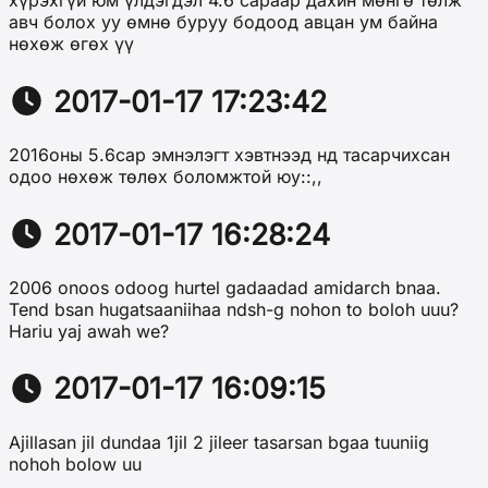
хүрэхгүй юм үлдэгдэл 4.6 сараар дахин мөнгө төлж
авч болох уу өмнө буруу бодоод авцан ум байна
нөхөж өгөх үү
2017-01-17 17:23:42
2016оны 5.6сар эмнэлэгт хэвтнээд нд тасарчихсан
одоо нөхөж төлөх боломжтой юу::,,
2017-01-17 16:28:24
2006 onoos odoog hurtel gadaadad amidarch bnaa.
Tend bsan hugatsaaniihaa ndsh-g nohon to boloh uuu?
Hariu yaj awah we?
2017-01-17 16:09:15
Ajillasan jil dundaa 1jil 2 jileer tasarsan bgaa tuuniig
nohoh bolow uu