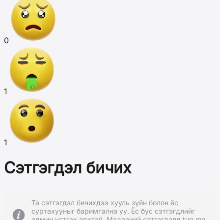
0
1
1
Сэтгэгдэл бичих
Та сэтгэгдэл бичихдээ хууль зүйн болон ёс
суртахууныг баримтална уу. Ёс бус сэтгэгдлийг
админ устгах эрхтэй. Мэдээний сэтгэгдэлд tug.mn