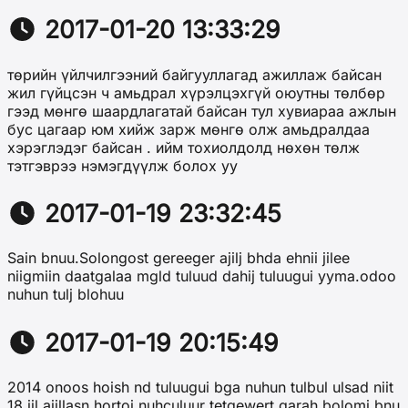
2017-01-20 13:33:29
төрийн үйлчилгээний байгууллагад ажиллаж байсан
жил гүйцсэн ч амьдрал хүрэлцэхгүй оюутны төлбөр
гээд мөнгө шаардлагатай байсан тул хувиараа ажлын
бус цагаар юм хийж зарж мөнгө олж амьдралдаа
хэрэглэдэг байсан . ийм тохиолдолд нөхөн төлж
тэтгэврээ нэмэгдүүлж болох уу
2017-01-19 23:32:45
Sain bnuu.Solongost gereeger ajilj bhda ehnii jilee
niigmiin daatgalaa mgld tuluud dahij tuluugui yyma.odoo
nuhun tulj blohuu
2017-01-19 20:15:49
2014 onoos hoish nd tuluugui bga nuhun tulbul ulsad niit
18 jil ajillasn hortoi nuhculuur tetgewert garah bolomj bnu