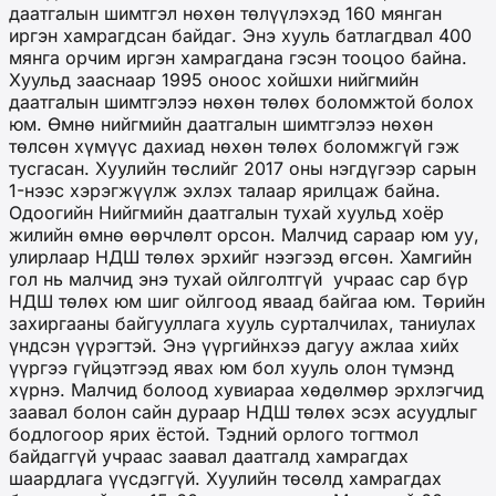
даатгалын шимтгэл нөхөн төлүүлэхэд 160 мянган
иргэн хамрагдсан байдаг. Энэ хууль батлагдвал 400
мянга орчим иргэн хамрагдана гэсэн тооцоо байна.
Хуульд зааснаар 1995 оноос хойшхи нийгмийн
даатгалын шимтгэлээ нөхөн төлөх боломжтой болох
юм. Өмнө нийгмийн даатгалын шимтгэлээ нөхөн
төлсөн хүмүүс дахиад нөхөн төлөх боломжгүй гэж
тусгасан. Хуулийн төслийг 2017 оны нэгдүгээр сарын
1-нээс хэрэгжүүлж эхлэх талаар ярилцаж байна.
Одоогийн Нийгмийн даатгалын тухай хуульд хоёр
жилийн өмнө өөрчлөлт орсон. Малчид сараар юм уу,
улирлаар НДШ төлөх эрхийг нээгээд өгсөн. Хамгийн
гол нь малчид энэ тухай ойлголтгүй учраас сар бүр
НДШ төлөх юм шиг ойлгоод яваад байгаа юм. Төрийн
захиргааны байгууллага хууль сурталчилах, таниулах
үндсэн үүрэгтэй. Энэ үүргийнхээ дагуу ажлаа хийх
үүргээ гүйцэтгээд явах юм бол хууль олон түмэнд
хүрнэ. Малчид болоод хувиараа хөдөлмөр эрхлэгчид
заавал болон сайн дураар НДШ төлөх эсэх асуудлыг
бодлогоор ярих ёстой. Тэдний орлого тогтмол
байдаггүй учраас заавал даатгалд хамрагдах
шаардлага үүсдэггүй. Хуулийн төсөлд хамрагдах