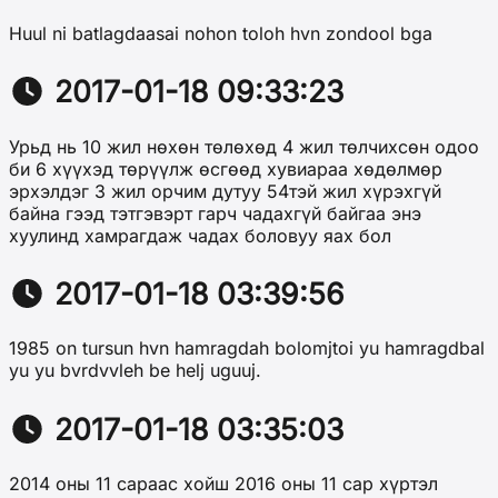
Huul ni batlagdaasai nohon toloh hvn zondool bga
2017-01-18 09:33:23
Урьд нь 10 жил нөхөн төлөхөд 4 жил төлчихсөн одоо
би 6 хүүхэд төрүүлж өсгөөд хувиараа хөдөлмөр
эрхэлдэг 3 жил орчим дутуу 54тэй жил хүрэхгүй
байна гээд тэтгэвэрт гарч чадахгүй байгаа энэ
хуулинд хамрагдаж чадах боловуу яах бол
2017-01-18 03:39:56
1985 on tursun hvn hamragdah bolomjtoi yu hamragdbal
yu yu bvrdvvleh be helj uguuj.
2017-01-18 03:35:03
2014 оны 11 сараас хойш 2016 оны 11 сар хүртэл