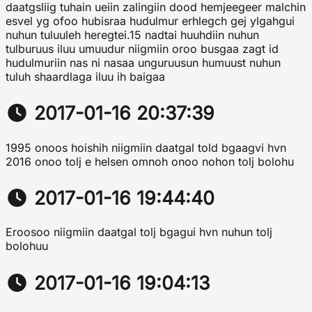
daatgsliig tuhain ueiin zalingiin dood hemjeegeer malchin
esvel yg ofoo hubisraa hudulmur erhlegch gej ylgahgui
nuhun tuluuleh heregtei.15 nadtai huuhdiin nuhun
tulburuus iluu umuudur niigmiin oroo busgaa zagt id
hudulmuriin nas ni nasaa unguruusun humuust nuhun
tuluh shaardlaga iluu ih baigaa
2017-01-16 20:37:39
1995 onoos hoishih niigmiin daatgal told bgaagvi hvn
2016 onoo tolj e helsen omnoh onoo nohon tolj bolohu
2017-01-16 19:44:40
Eroosoo niigmiin daatgal tolj bgagui hvn nuhun tolj
bolohuu
2017-01-16 19:04:13