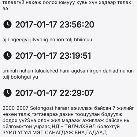
төлөөгүй нөхөж болох юмууу хувь хүн хэдээр төлөх
вэ
2017-01-17 23:56:20
ajil hgeegvi jilvvdiig nohon tolj bhiimuu
2017-01-17 23:19:51
umnuh nuhun tuluulehed hamragdsan irgen dahiad nuhun
tulj bolohgui yu
2017-01-17 22:29:07
2000-2007 Solongost haraar ажиллаж байсан 7 жилийг
нөхөн төлж,тэтгэвэрээ дахин тооцуулан бодуулж
бодох уу?Энэ олон жил мэдээж ажиллаж байсан нь
ойлгомжтой учраас,НД - ТӨЛЧИХВӨЛ болохгүй
ЗҮЙЛ ҮГҮЙ МЭТ САНАГДАЖ БНА,ГАДААД