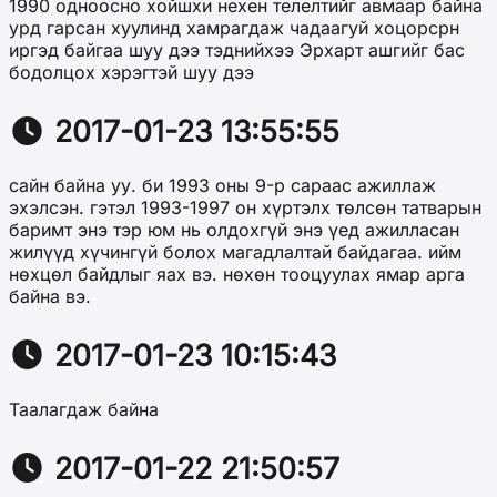
1990 одноосно хойшхи нехен телелтийг авмаар байна
урд гарсан хуулинд хамрагдаж чадаагуй хоцорсрн
иргэд байгаа шуу дээ тэднийхээ Эрхарт ашгийг бас
бодолцох хэрэгтэй шуу дээ
2017-01-23 13:55:55
сайн байна уу. би 1993 оны 9-р сараас ажиллаж
эхэлсэн. гэтэл 1993-1997 он хүртэлх төлсөн татварын
баримт энэ тэр юм нь олдохгүй энэ үед ажилласан
жилүүд хүчингүй болох магадлалтай байдагаа. ийм
нөхцөл байдлыг яах вэ. нөхөн тооцуулах ямар арга
байна вэ.
2017-01-23 10:15:43
Таалагдаж байна
2017-01-22 21:50:57