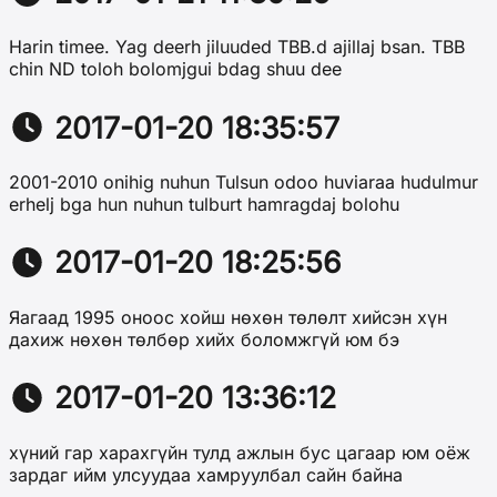
Harin timee. Yag deerh jiluuded TBB.d ajillaj bsan. TBB
chin ND toloh bolomjgui bdag shuu dee
2017-01-20 18:35:57
2001-2010 onihig nuhun Tulsun odoo huviaraa hudulmur
erhelj bga hun nuhun tulburt hamragdaj bolohu
2017-01-20 18:25:56
Яагаад 1995 оноос хойш нөхөн төлөлт хийсэн хүн
дахиж нөхөн төлбөр хийх боломжгүй юм бэ
2017-01-20 13:36:12
хүний гар харахгүйн тулд ажлын бус цагаар юм оёж
зардаг ийм улсуудаа хамруулбал сайн байна