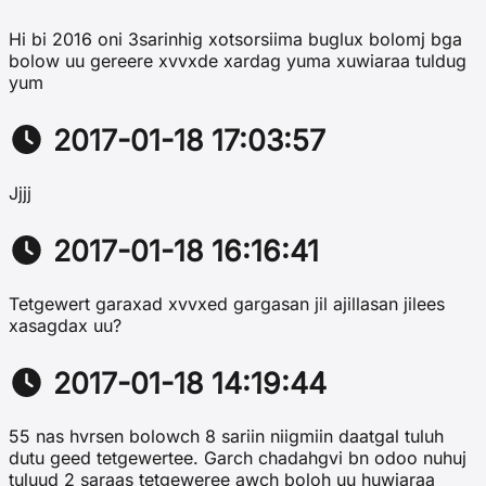
Hi bi 2016 oni 3sarinhig xotsorsiima buglux bolomj bga
bolow uu gereere xvvxde xardag yuma xuwiaraa tuldug
yum
2017-01-18 17:03:57
Jjjj
2017-01-18 16:16:41
Tetgewert garaxad xvvxed gargasan jil ajillasan jilees
xasagdax uu?
2017-01-18 14:19:44
55 nas hvrsen bolowch 8 sariin niigmiin daatgal tuluh
dutu geed tetgewertee. Garch chadahgvi bn odoo nuhuj
tuluud 2 saraas tetgeweree awch boloh uu huwiaraa