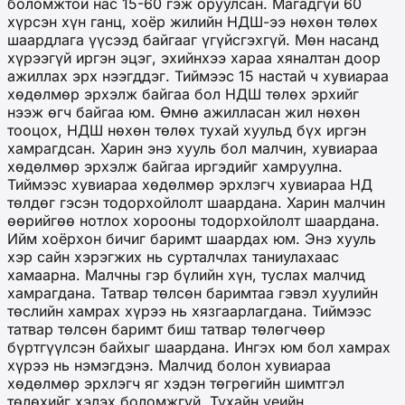
боломжтой нас 15-60 гэж оруулсан. Магадгүй 60
хүрсэн хүн ганц, хоёр жилийн НДШ-ээ нөхөн төлөх
шаардлага үүсээд байгааг үгүйсгэхгүй. Мөн насанд
хүрээгүй иргэн эцэг, эхийнхээ хараа хяналтан доор
ажиллах эрх нээгддэг. Тиймээс 15 настай ч хувиараа
хөдөлмөр эрхэлж байгаа бол НДШ төлөх эрхийг
нээж өгч байгаа юм. Өмнө ажилласан жил нөхөн
тооцох, НДШ нөхөн төлөх тухай хуульд бүх иргэн
хамрагдсан. Харин энэ хууль бол малчин, хувиараа
хөдөлмөр эрхэлж байгаа иргэдийг хамруулна.
Тиймээс хувиараа хөдөлмөр эрхлэгч хувиараа НД
төлдөг гэсэн тодорхойлолт шаардана. Харин малчин
өөрийгөө нотлох хорооны тодорхойлолт шаардана.
Ийм хоёрхон бичиг баримт шаардах юм. Энэ хууль
хэр сайн хэрэгжих нь сурталчлах таниулахаас
хамаарна. Малчны гэр бүлийн хүн, туслах малчид
хамрагдана. Татвар төлсөн баримтаа гэвэл хуулийн
төслийн хамрах хүрээ нь хязгаарлагдана. Тиймээс
татвар төлсөн баримт биш татвар төлөгчөөр
бүртгүүлсэн байхыг шаардана. Ингэх юм бол хамрах
хүрээ нь нэмэгдэнэ. Малчид болон хувиараа
хөдөлмөр эрхлэгч яг хэдэн төгрөгийн шимтгэл
төлөхийг хэлэх боломжгүй. Тухайн үеийн