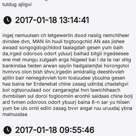
tuldug ajilgvi
2017-01-18 13:14:41
ingej nemuulsen ch tetgeweriin dood nasiig nemchiheer
dvndee dvn, MAN iin huuli togtoogchid AN aas jishee
awaad songogdogchidod taalagdah gesen yum baih
da,irged odoroos odort yduurj baihad bitgii irgedeesee
ene met mungu zulgaah arga hiigeed bai l da ta nar shig
bankindaa heden arwan sayiin hadgalamjtai horongotoi
hvmvvs olon bish shvv,irgedin amidraliig deeshlvvleh
ajiliin bair nemegdvvleh tom tosluudee ybuulna gesen
haa baina ter Erdenebat chine zasag udirdaj chadahgvi
bol ogtsoruulaad oor zangaragtai hvn tawichihaach
dvmbiisen sul doroi togloomiin eronhii saidaas chine bolj
ard tvmen odoroos odort ybuurj baina 6-n sar yu hiisen
yum be uls ornii ediin zasag bvvr angal ruu uruudaj ybna
malnuudaa
2017-01-18 09:55:46