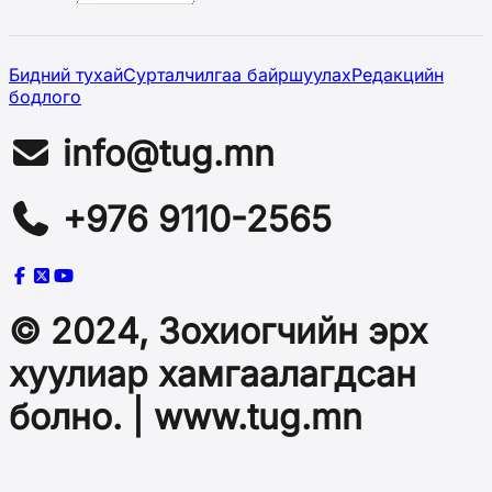
Бидний тухай
Сурталчилгаа байршуулах
Редакцийн
бодлого
info@tug.mn
+976 9110-2565
© 2024, Зохиогчийн эрх
хуулиар хамгаалагдсан
болно. | www.tug.mn