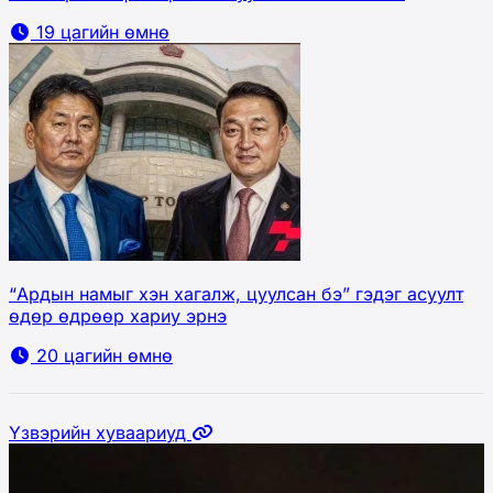
19 цагийн өмнө
“Ардын намыг хэн хагалж, цуулсан бэ” гэдэг асуулт
өдөр өдрөөр хариу эрнэ
20 цагийн өмнө
Үзвэрийн хуваариуд