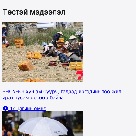
Төстэй мэдээлэл
БНСУ-ын хүн ам буурч, гадаад иргэдийн тоо жил
ирэх тусам өссөөр байна
17 цагийн өмнө