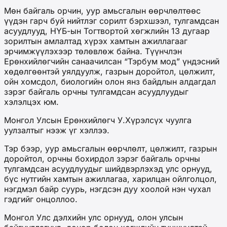
Мөн байгаль орчин, уур амьсгалын өөрчлөлтөөс
үүдэн гарч буй нийтлэг сорилт бэрхшээл, тулгамдсан
асуудлууд, НҮБ-ын Тогтвортой хөгжлийн 13 дугаар
зорилтын амлалтад хүрэх хамтын ажиллагааг
эрчимжүүлэхээр төлөвлөж байна. Түүнчлэн
Ерөнхийлөгчийн санаачилсан “Тэрбум мод” үндэсний
хөдөлгөөнтэй уялдуулж, газрын доройтол, цөлжилт,
ойн хомсдол, биологийн олон янз байдлын алдагдал
зэрэг байгаль орчны тулгамдсан асуудлуудыг
хэлэлцэх юм.
Монгол Улсын Ерөнхийлөгч У.Хүрэлсүх чуулга
уулзалтыг нээж үг хэллээ.
Тэр бээр, уур амьсгалын өөрчлөлт, цөлжилт, газрын
доройтол, орчны бохирдол зэрэг байгаль орчны
тулгамдсан асуудлуудыг шийдвэрлэхэд улс орнууд,
бүс нутгийн хамтын ажиллагаа, харилцан ойлголцол,
нэгдмэл байр суурь, нэгдсэн дуу хоолой нэн чухал
гэдгийг онцоллоо.
Монгол Улс дэлхийн улс орнууд, олон улсын