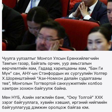
Чуулга уулзалтыг Монгол Улсын Ерөнхийлөгчийн
Тамгын газар, Байгаль орчин, уур амьсгалын
өөрчлөлтийн яам, Гадаад харилцааны яам, “Бан Ги
Мүн” сан, АНУ-ын Стэнфордын их сургуулийн Уолтер
Х.Шоренштэйний “Ази-Номхон далайн судалгааны
төв”, Монголын Тогтвортой санхүүжилтийн холбоо
хамтран зохион байгуулж байна.
Мөн НҮБ, Азийн хөгжлийн банк, “Оюу Толгой” ХХК
зэрэг байгууллага, хувийн хэвшил, иргэний нийгмийн
байгууллагууд дэмжин оролцож байгаа юм.