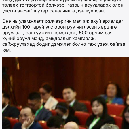
төлөөх тогтвортой бэлчээр, газрын асуудлаарх олон
улсын эвсэл” шүхэр санаачилга дэвшүүлсэн.
Энэ нь уламжлалт бэлчээрийн мал аж ахуй эрхэлдэг
дэлхийн 100 гаруй улс орон руу чиглэсэн хөрөнгө
оруулалт, санхүүжилт нэмэгдэж, 500 орчим сая
хүний эрүүл мэнд, амьдралыг хамгаалж,
сайжруулахад бодит дэмжлэг болно гэж үзэж байгаа
юм.