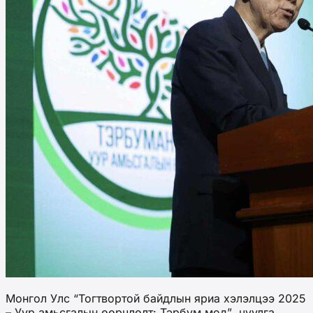
Монгол Улс “Тогтвортой байдлын яриа хэлэлцээ 2025
– Уур амьсгалын өөрчлөлт: Тэрбум мод” чуулга