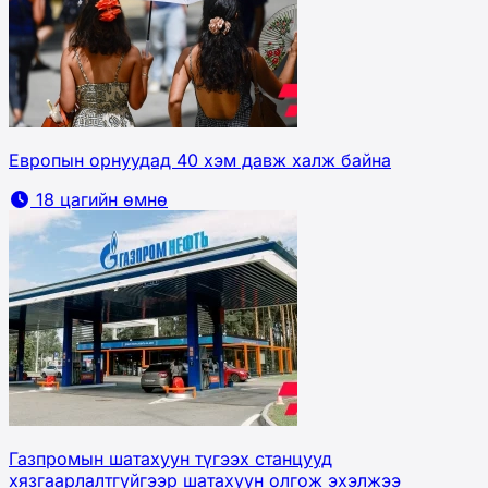
Европын орнуудад 40 хэм давж халж байна
18 цагийн өмнө
Газпромын шатахуун түгээх станцууд
хязгаарлалтгүйгээр шатахуун олгож эхэлжээ