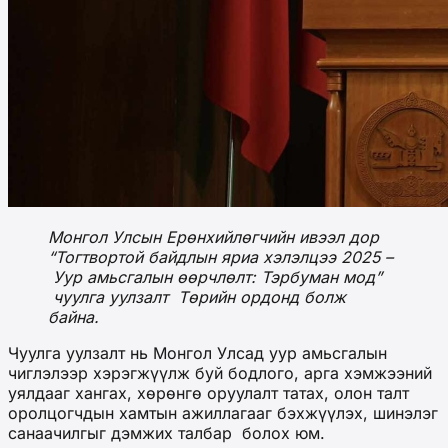
Монгол Улсын Ерөнхийлөгчийн ивээл дор
“Тогтвортой байдлын яриа хэлэлцээ 2025 –
Уур амьсгалын өөрчлөлт: Тэрбуман мод”
чуулга уулзалт Төрийн ордонд болж
байна.
Чуулга уулзалт нь Монгол Улсад уур амьсгалын
чиглэлээр хэрэгжүүлж буй бодлого, арга хэмжээний
уялдааг хангах, хөрөнгө оруулалт татах, олон талт
оролцогчдын хамтын ажиллагааг бэхжүүлэх, шинэлэг
санаачилгыг дэмжих талбар болох юм.