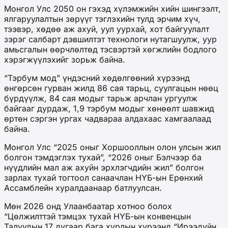
Монгол Улс 2050 он гэхэд хүлэмжийн хийн шингээлт,
ялгаруулалтын зөрүүг тэглэхийн тулд эрчим хүч,
тээвэр, хөдөө аж ахуй, уул уурхай, хот байгуулалт
зэрэг салбарт дэвшилтэт технологи нутагшуулж, уур
амьсгалын өөрчлөлтөд тэсвэртэй хөгжлийн бодлого
хэрэгжүүлэхийг зорьж байна.
“Тэрбум мод” үндэсний хөдөлгөөний хүрээнд
өнгөрсөн гурван жилд 86 сая тарьц, суулгацын нөөц
бүрдүүлж, 84 сая модыг тарьж арчлан ургуулж
байгааг дурдаж, 1,9 тэрбум модыг хөнөөлт шавжид
өртөн сэргэн ургах чадвараа алдахаас хамгаалаад
байна.
Монгол Улс “2025 оныг Хоршооллын олон улсын жил
болгон тэмдэглэх тухай”, “2026 оныг Бэлчээр ба
нүүдлийн мал аж ахуйн эрхлэгчдийн жил” болгон
зарлах тухай тогтоол санаачлан НҮБ-ын Ерөнхий
Ассамблейн хуралдаанаар батлуулсан.
Мөн 2026 онд Улаанбаатар хотноо болох
“Цөлжилттэй тэмцэх тухай НҮБ-ын конвенцын
Талуудын 17 дугаар бага хурлын хүрээнд “Ирээдүйн