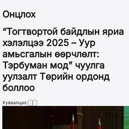
Онцлох
“Тогтвортой байдлын яриа
хэлэлцээ 2025 – Уур
амьсгалын өөрчлөлт:
Тэрбуман мод” чуулга
уулзалт Төрийн ордонд
боллоо
Хуваалцах: