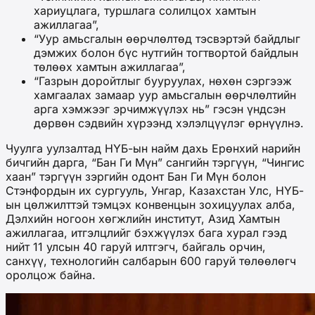
хариуцлага, туршлага солилцох хамтын
ажиллагаа”,
“Уур амьсгалын өөрчлөлтөд тэсвэртэй байдлыг
дэмжих болон бүс нутгийн тогтвортой байдлын
төлөөх хамтын ажиллагаа”,
“Газрын доройтлыг бууруулах, нөхөн сэргээж
хамгаалах замаар уур амьсгалын өөрчлөлтийн
арга хэмжээг эрчимжүүлэх нь” гэсэн үндсэн
дөрвөн сэдвийн хүрээнд хэлэлцүүлэг өрнүүлнэ.
Чуулга уулзалтад НҮБ-ын найм дахь Ерөнхий нарийн
бичгийн дарга, “Бан Ги Мүн” сангийн тэргүүн, “Чингис
хаан” тэргүүн зэргийн одонт Бан Ги Мүн болон
Стэнфордын их сургууль, Унгар, Казахстан Улс, НҮБ-
ын цөлжилттэй тэмцэх конвенцын зохицуулах алба,
Дэлхийн ногоон хөгжлийн институт, Азид Хамтын
ажиллагаа, итгэлцлийг бэхжүүлэх бага хурал гээд
нийт 11 улсын 40 гаруй илтгэгч, байгаль орчин,
санхүү, технологийн салбарын 600 гаруй төлөөлөгч
оролцож байна.