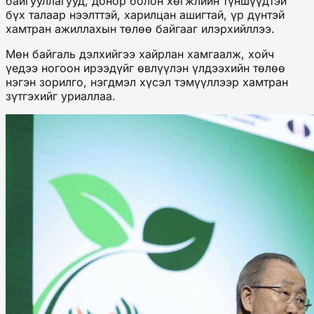
байгууллагууд, донор болон хөгжлийн түншүүдтэй
бүх талаар нээлттэй, харилцан ашигтай, үр дүнтэй
хамтран ажиллахын төлөө байгааг илэрхийллээ.
Мөн байгаль дэлхийгээ хайрлан хамгаалж, хойч
үедээ ногоон ирээдүйг өвлүүлэн үлдээхийн төлөө
нэгэн зорилго, нэгдмэл хүсэл тэмүүллээр хамтран
зүтгэхийг уриаллаа.