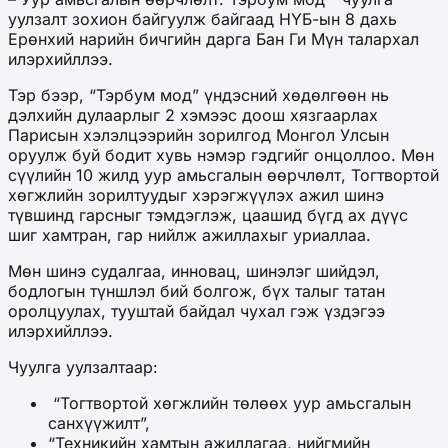
уулзалт зохион байгуулж байгаад НҮБ-ын 8 дахь
Ерөнхий нарийн бичгийн дарга Бан Ги Мүн талархал
илэрхийллээ.
Тэр бээр, “Тэрбум мод” үндэсний хөдөлгөөн нь
дэлхийн дулаарлыг 2 хэмээс доош хязгаарлах
Парисын хэлэлцээрийн зорилгод Монгол Улсын
оруулж буй бодит хувь нэмэр гэдгийг онцоллоо. Мөн
сүүлийн 10 жилд уур амьсгалын өөрчлөлт, Тогтвортой
хөгжлийн зорилтуудыг хэрэгжүүлэх ажил шинэ
түвшинд гарсныг тэмдэглэж, цаашид бүгд ах дүүс
шиг хамтран, гар нийлж ажиллахыг уриаллаа.
Мөн шинэ судалгаа, инновац, шинэлэг шийдэл,
бодлогын түншлэл бий болгож, бүх талыг татан
оролцуулах, тууштай байдал чухал гэж үздэгээ
илэрхийллээ.
Чуулга уулзалтаар:
“Тогтвортой хөгжлийн төлөөх уур амьсгалын
санхүүжилт”,
“Техникийн хамтын ажиллагаа, нийгмийн