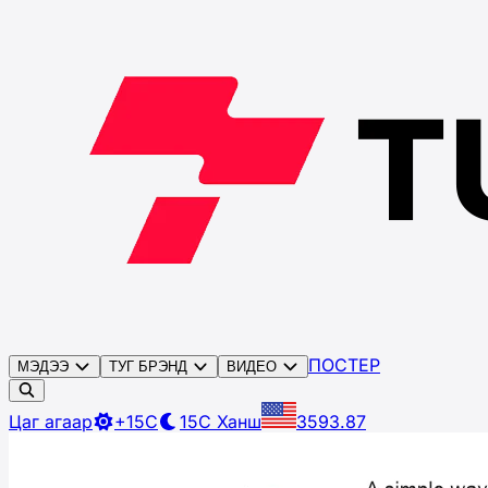
ПОСТЕР
МЭДЭЭ
ТУГ БРЭНД
ВИДЕО
Цаг агаар
+15C
15C
Ханш
3593.87