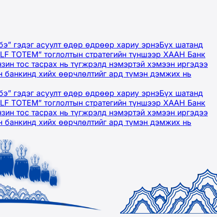
бэ” гэдэг асуулт өдөр өдрөөр хариу эрнэ
Бүх шатанд
OLF TOTEM” тоглолтын стратегийн түншээр ХААН Банк
нзин тос тасрах нь түгжрэлд нэмэртэй хэмээн иргэдээ
 банкинд хийх өөрчлөлтийг ард түмэн дэмжих нь
бэ” гэдэг асуулт өдөр өдрөөр хариу эрнэ
Бүх шатанд
OLF TOTEM” тоглолтын стратегийн түншээр ХААН Банк
нзин тос тасрах нь түгжрэлд нэмэртэй хэмээн иргэдээ
 банкинд хийх өөрчлөлтийг ард түмэн дэмжих нь