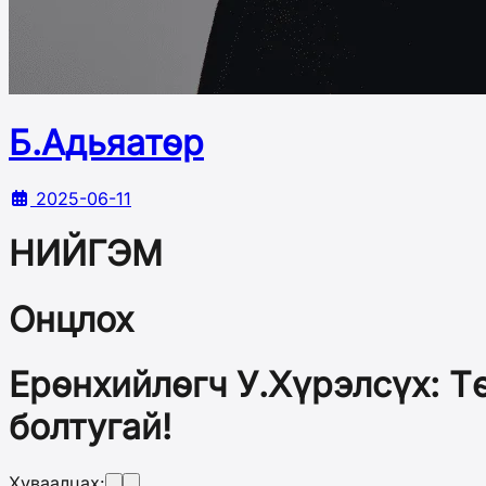
Б.Адьяатөр
2025-06-11
НИЙГЭМ
Онцлох
Ерөнхийлөгч У.Хүрэлсүх: Т
болтугай!
Хуваалцах: