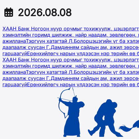
2026.08.08
ХААН Банк Ногоон нуур орчмыг тохижуулж, цэцэрлэгт
хэмнэлтийн горимд шилжиж, найр наадам, зөвлөгөөн, 
ажиллана
Тэргүүн хатагтай Л.Болорцэцэгийн үг ба хэл
даапаалж суусан Г.Дамдинням сайдын ам, ажил зөрсөө
гарцаагүй
Ерөнхийлөгч нарын үлдээсэн нэр төрийн өв 
ХААН Банк Ногоон нуур орчмыг тохижуулж, цэцэрлэгт
хэмнэлтийн горимд шилжиж, найр наадам, зөвлөгөөн, 
ажиллана
Тэргүүн хатагтай Л.Болорцэцэгийн үг ба хэл
даапаалж суусан Г.Дамдинням сайдын ам, ажил зөрсөө
гарцаагүй
Ерөнхийлөгч нарын үлдээсэн нэр төрийн өв 