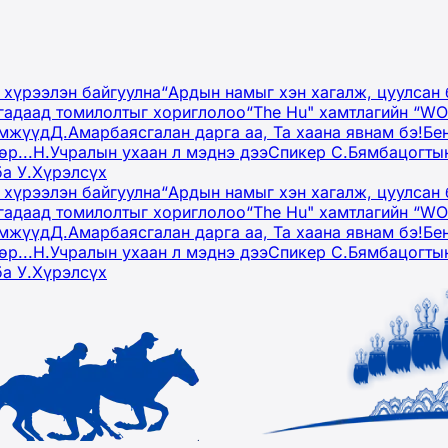
 хүрээлэн байгуулна
“Ардын намыг хэн хагалж, цуулсан 
гадаад томилолтыг хориглолоо
“The Hu" хамтлагийн “W
эмжүүд
Д.Амарбаясгалан дарга аа, Та хаана явнам бэ!
Бе
р...
Н.Учралын ухаан л мэднэ дээ
Спикер С.Бямбацогтын
ба У.Хүрэлсүх
 хүрээлэн байгуулна
“Ардын намыг хэн хагалж, цуулсан 
гадаад томилолтыг хориглолоо
“The Hu" хамтлагийн “W
эмжүүд
Д.Амарбаясгалан дарга аа, Та хаана явнам бэ!
Бе
р...
Н.Учралын ухаан л мэднэ дээ
Спикер С.Бямбацогтын
ба У.Хүрэлсүх