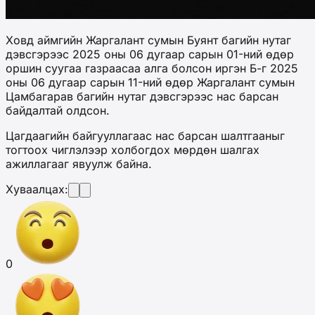
Ховд аймгийн Жаргалант сумын Буянт багийн нутаг
дэвсгэрээс 2025 оны 06 дугаар сарын 01-ний өдөр
оршин суугаа газраасаа алга болсон иргэн Б-г 2025
оны 06 дугаар сарын 11-ний өдөр Жаргалант сумын
Цамбагарав багийн нутаг дэвсгэрээс нас барсан
байдалтай олдсон.
Цагдаагийн байгууллагаас нас барсан шалтгааныг
тогтоох чиглэлээр холбогдох мөрдөн шалгах
ажиллагааг явуулж байна.
Хуваалцах:
0