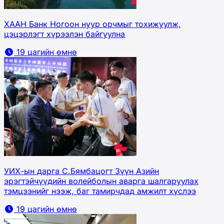
ХААН Банк Ногоон нуур орчмыг тохижуулж,
цэцэрлэгт хүрээлэн байгуулна
19 цагийн өмнө
УИХ-ын дарга С.Бямбацогт Зүүн Азийн
эрэгтэйчүүдийн волейболын аварга шалгаруулах
тэмцээнийг нээж, баг тамирчдад амжилт хүслээ
19 цагийн өмнө