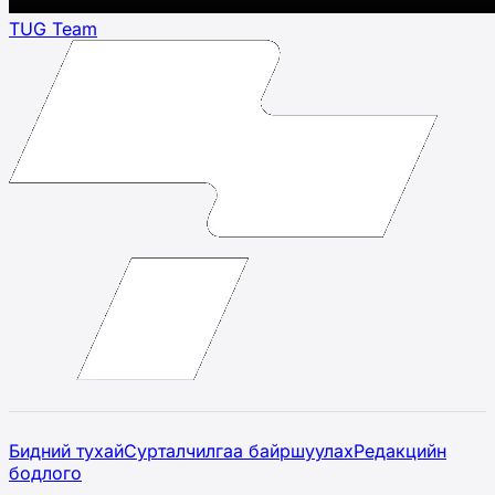
TUG Team
Бидний тухай
Сурталчилгаа байршуулах
Редакцийн
бодлого