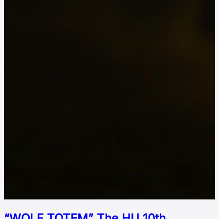
“WOLF TOTEM” The HU 10th