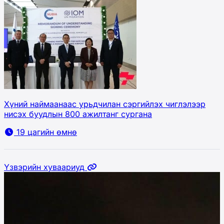
Хүний наймаанаас урьдчилан сэргийлэх чиглэлээр
нисэх буудлын 800 ажилтанг сургана
19 цагийн өмнө
Үзвэрийн хуваариуд