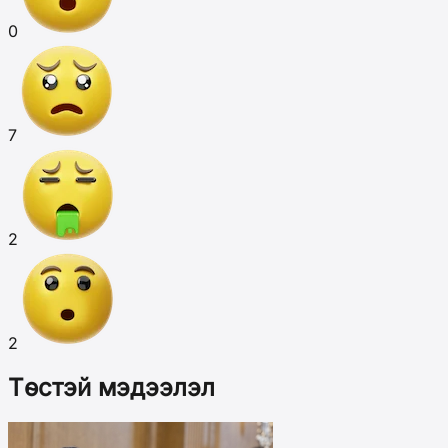
0
7
2
2
Төстэй мэдээлэл