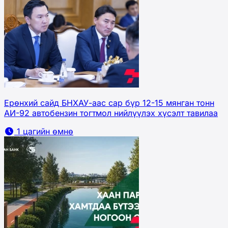
Ерөнхий сайд БНХАУ-аас сар бүр 12-15 мянган тонн
АИ-92 автобензин тогтмол нийлүүлэх хүсэлт тавилаа
1 цагийн өмнө