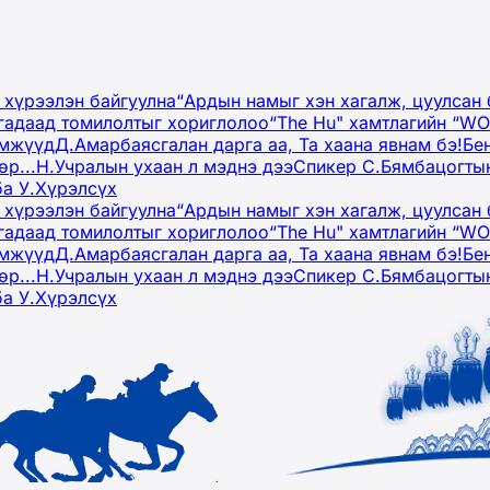
 хүрээлэн байгуулна
“Ардын намыг хэн хагалж, цуулсан 
гадаад томилолтыг хориглолоо
“The Hu" хамтлагийн “W
эмжүүд
Д.Амарбаясгалан дарга аа, Та хаана явнам бэ!
Бе
р...
Н.Учралын ухаан л мэднэ дээ
Спикер С.Бямбацогтын
ба У.Хүрэлсүх
 хүрээлэн байгуулна
“Ардын намыг хэн хагалж, цуулсан 
гадаад томилолтыг хориглолоо
“The Hu" хамтлагийн “W
эмжүүд
Д.Амарбаясгалан дарга аа, Та хаана явнам бэ!
Бе
р...
Н.Учралын ухаан л мэднэ дээ
Спикер С.Бямбацогтын
ба У.Хүрэлсүх