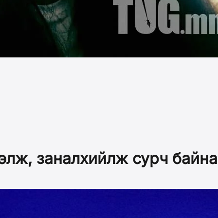
элж, заналхийлж сурч байна