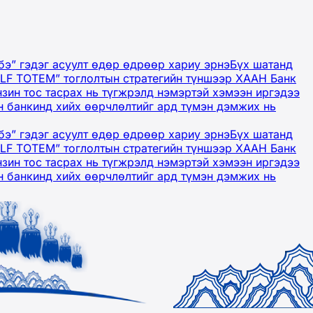
бэ” гэдэг асуулт өдөр өдрөөр хариу эрнэ
Бүх шатанд
OLF TOTEM” тоглолтын стратегийн түншээр ХААН Банк
нзин тос тасрах нь түгжрэлд нэмэртэй хэмээн иргэдээ
 банкинд хийх өөрчлөлтийг ард түмэн дэмжих нь
бэ” гэдэг асуулт өдөр өдрөөр хариу эрнэ
Бүх шатанд
OLF TOTEM” тоглолтын стратегийн түншээр ХААН Банк
нзин тос тасрах нь түгжрэлд нэмэртэй хэмээн иргэдээ
 банкинд хийх өөрчлөлтийг ард түмэн дэмжих нь