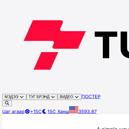
ПОСТЕР
МЭДЭЭ
ТУГ БРЭНД
ВИДЕО
Цаг агаар
+15C
15C
Ханш
3593.87