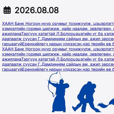
2026.08.08
ХААН Банк Ногоон нуур орчмыг тохижуулж, цэцэрлэгт
хэмнэлтийн горимд шилжиж, найр наадам, зөвлөгөөн, 
ажиллана
Тэргүүн хатагтай Л.Болорцэцэгийн үг ба хэл
даапаалж суусан Г.Дамдинням сайдын ам, ажил зөрсөө
гарцаагүй
Ерөнхийлөгч нарын үлдээсэн нэр төрийн өв 
ХААН Банк Ногоон нуур орчмыг тохижуулж, цэцэрлэгт
хэмнэлтийн горимд шилжиж, найр наадам, зөвлөгөөн, 
ажиллана
Тэргүүн хатагтай Л.Болорцэцэгийн үг ба хэл
даапаалж суусан Г.Дамдинням сайдын ам, ажил зөрсөө
гарцаагүй
Ерөнхийлөгч нарын үлдээсэн нэр төрийн өв 