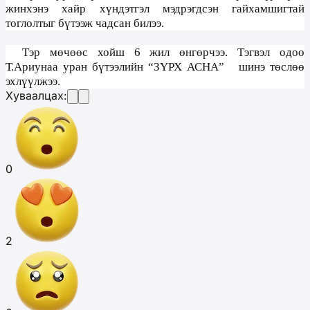
жинхэнэ хайр хүндэтгэл мэдрэгдсэн гайхамшигтай
тоглолтыг бүтээж чадсан билээ.
Тэр мөчөөс хойш 6 жил өнгөрчээ. Тэгвэл одоо
Т.Ариунаа уран бүтээлийн “ЗҮРХ АСНА”
шинэ төслөө
эхлүүлжээ.
Хуваалцах:
0
2