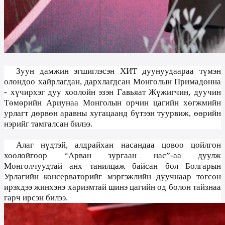
Зуун дамжин эгшиглэсэн ХИТ дуунуудаараа түмэн
олондоо хайрлагдан, дархлагдсан Монголын Примадонна
- хүчирхэг дуу хоолойн эзэн Гавьяат Жүжигчин, дуучин
Төмөрийн Ариунаа Монголын орчин цагийн хөгжмийн
урлагт дөрвөн аравны хугацаанд бүтээн туурвиж, өөрийн
нэрийг тамгалсан билээ.
Алаг нүдтэй, алдрайхан насандаа цовоо цойлгон
хоолойгоор “Арван зургаан нас”-аа дуулж
Монголчуудтай анх танилцаж байсан бол Болгарын
Урлагийн консерваторийг мэргэжлийн дуучнаар төгсөн
ирэхдээ жинхэнэ харизмтай шинэ цагийн од болон тайзнаа
гарч ирсэн билээ.