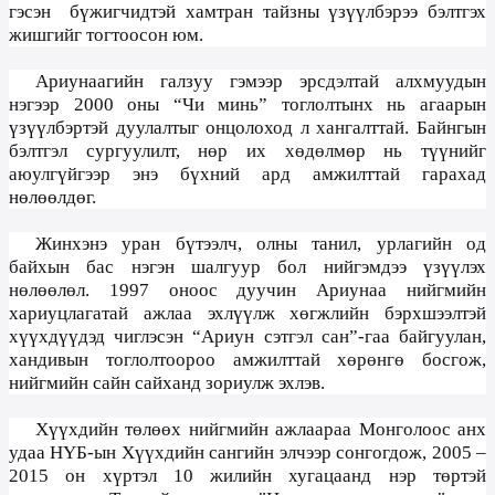
гэсэн
бүжигчидтэй хамтран тайзны үзүүлбэрээ бэлтгэх
жишгийг тогтоосон юм.
Ариунаагийн галзуу гэмээр эрсдэлтай алхмуудын
нэгээр
2000
оны “Чи минь” тоглолтынх нь агаарын
үзүүлбэртэй дуулалтыг онцолоход л хангалттай. Байнгын
бэлтгэл сургуулилт, нөр их хөдөлмөр нь түүнийг
аюулгүйгээр энэ бүхний ард амжилттай гарахад
нөлөөлдөг.
Жинхэнэ уран бүтээлч, олны танил, урлагийн од
байхын бас нэгэн шалгуур бол нийгэмдээ үзүүлэх
нөлөөлөл. 1997
оноос дуучин Ариунаа нийгмийн
хариуцлагатай ажлаа эхлүүлж хөгжлийн бэрхшээлтэй
хүүхдүүдэд чиглэсэн “Ариун сэтгэл сан”-гаа байгуулан,
хандивын тоглолтоороо амжилттай хөрөнгө босгож,
нийгмийн сайн сайханд зориулж эхлэв.
Хүүхдийн төлөөх нийгмийн ажлаараа Монголоос анх
удаа НYБ-ын Хүүхдийн сангийн элчээр сонгогдож, 2005 –
2015 он хүртэл 10 жилийн хугацаанд нэр төртэй