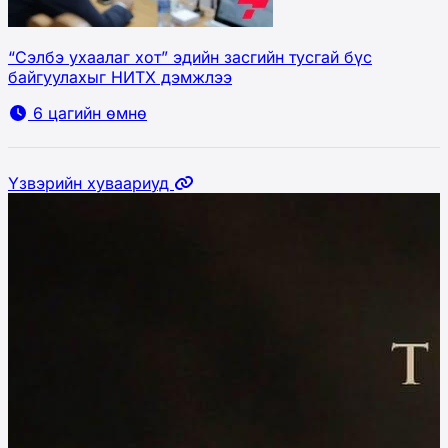
“Сэлбэ ухаалаг хот” эдийн засгийн тусгай бүс
байгуулахыг НИТХ дэмжлээ
6 цагийн өмнө
Үзвэрийн хуваариуд