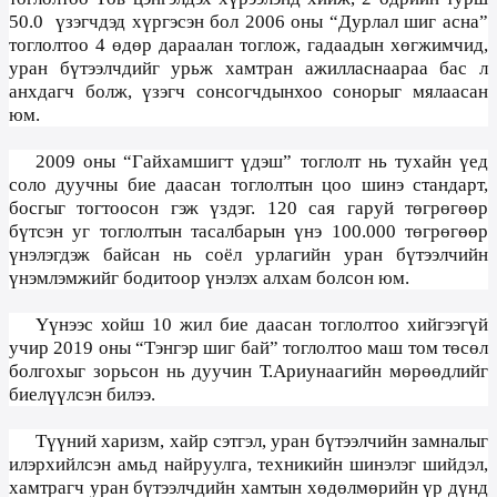
50.0
үзэгчдэд хүргэсэн бол 2006 оны “Дурлал шиг асна”
тоглолтоо
4 өдөр
дараалан тоглож, гадаадын хөгжимчид,
уран бүтээлчдийг урьж хамтран ажилласнаараа бас л
анхдагч болж, үзэгч сонсогчдынхоо сонорыг мялаасан
юм.
2009 оны “Гайхамшигт үдэш” тоглолт нь тухайн үед
соло дуучны бие даасан тоглолтын цоо шинэ стандарт,
босгыг тогтоосон гэж үздэг.
120
сая гаруй төгрөгөөр
бүтсэн уг тоглолтын тасалбарын үнэ 100.000 төгрөгөөр
үнэлэгдэж байсан нь соёл урлагийн уран бүтээлчийн
үнэмлэмжийг бодитоор үнэлэх алхам болсон юм.
Үүнээс хойш 10 жил бие даасан тоглолтоо хийгээгүй
учир 2019 оны “Тэнгэр шиг бай” тоглолтоо маш том төсөл
болгохыг зорьсон нь дуучин Т.Ариунаагийн мөрөөдлийг
биелүүлсэн билээ.
Түүний харизм, хайр сэтгэл, уран бүтээлчийн замналыг
илэрхийлсэн амьд найруулга, техникийн шинэлэг шийдэл,
хамтрагч уран бүтээлчдийн хамтын хөдөлмөрийн үр дүнд