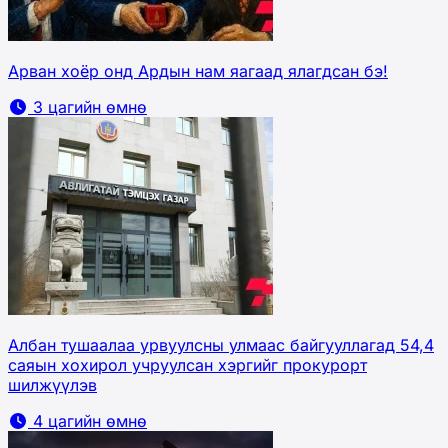
Арван хоёр онд Ардын нам яагаад ялагдсан бэ!
3 цагийн өмнө
Албан тушаалаа урвуулсны улмаас байгууллагад 54,4
саяын хохирол учруулсан хэргийг прокурорт
шилжүүлэв
4 цагийн өмнө