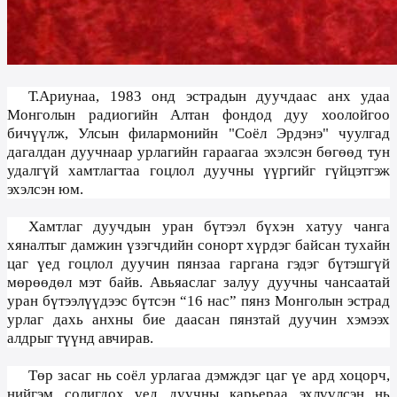
Т.Ариунаа,
1983
онд эстрадын дуучдаас анх удаа
Монголын радиогийн Алтан фондод дуу хоолойгоо
бичүүлж, Улсын филармонийн "Соёл Эрдэнэ" чуулгад
дагалдан дуучнаар урлагийн гараагаа эхэлсэн бөгөөд тун
удалгүй хамтлагтаа гоцлол дуучны үүргийг гүйцэтгэж
эхэлсэн юм.
Хамтлаг дуучдын уран бүтээл бүхэн хатуу чанга
хяналтыг дамжин үзэгчдийн сонорт хүрдэг байсан тухайн
цаг үед гоцлол дуучин пянзаа гаргана гэдэг бүтэшгүй
мөрөөдөл мэт байв. Авьяаслаг залуу дуучны чансаатай
уран бүтээлүүдээс бүтсэн “16 нас” пянз Монголын эстрад
урлаг дахь анхны бие даасан пянзтай дуучин хэмээх
алдрыг түүнд авчирав.
Төр засаг нь соёл урлагаа дэмждэг цаг үе ард хоцорч,
нийгэм солигдох үед дуучны карьераа эхлүүлсэн нь