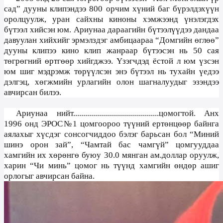
сад” дууны клипэндээ
800
орчим хүний баг бүрэлдэхүүн
оролцуулж, уран сайхны киноны хэмжээнд үнэлэгдэх
бүтээл хийсэн юм. Ариунаа дараагийн бүтээлүүдээ дандаа
давуулан хийхийг эрмэлздэг амбицаараа “Домгийн өглөө”
дууны клипээ кино клип жанраар бүтээсэн нь 50 сая
төгрөгний өртгөөр хийгджээ. Үзэгчдэд ёстой л юм үзсэн
юм шиг мэдрэмж төрүүлсэн энэ бүтээл нь тухайн үедээ
дэлгэц, хөгжмийн урлагийн олон шагналуудыг эзэндээ
авчирсан билээ.
Ариунаа нийт...........................................цомогтой. Анх
1996 онд ЭРОС№1 цомгоороо түүний ертөнцөөр байнга
аялахыг хүсдэг сонсогчиддоо бэлэг барьсан бол “Миний
шинэ орон зай”, “Чамтай бас чамгүй” цомгууддаа
хамгийн их хөрөнгө буюу
30.0 мянган ам.
доллар оруулж,
харин “Чи минь” цомог нь түүнд хамгийн өндөр ашиг
орлогыг авчирсан байна.