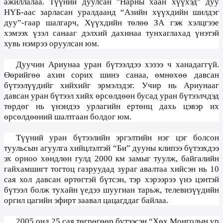
ажиллалаа. Түүний дуулсан "Нарны хаан хүүхэд" дуу
НҮБ-аас зарласан уралдаанд “Азийн хүүхдийн шилдэг
дуу”-гаар шалгарч, Хүүхдийн төлөө ЗА гэж хэлцгээе
хэмээх үзэл санааг дэлхий дахинаа тунхаглахад үнэтэй
хувь нэмрээ оруулсан юм.
Дуучин Ариунаа уран бүтээлдээ хэзээ ч ханадаггүй.
Өөрийгөө ахин сорих шинэ санаа, өмнөхөө давсан
бүтээлүүдийг хийхийг эрмэлздэг. Учир нь Ариунааг
давсан уран бүтээл хийх өрсөлдөөн бусад уран бүтээлчдэд
төрдөг нь үнэндээ урлагийн ертөнц дахь цэвэр их
өрсөлдөөний шалтгаан болдог юм.
Түүний уран бүтээлийн эргэлтийн нэг цэг болсон
туульсын агуулга хийцлэлтэй “Би” дууны клипээ бүтээхдээ
эх орноо хөндлөн гулд 2000 км замыг туулж, байгалийн
гайхамшигт тогтоц газруудад зураг авалтаа хийсэн нь 10
сая хол давсан өртөгтэй бүтсэн, тэр хэрээрээ үнэ цэнтэй
бүтээл болж тухайн үедээ шуугиан тарьж, телевизүүдийн
оргил цагийн эфирт заавал цацагддаг байлаа.
2005 онд 25 сая төгрөгөөр бүтээсэн “Хөх Монголын үр