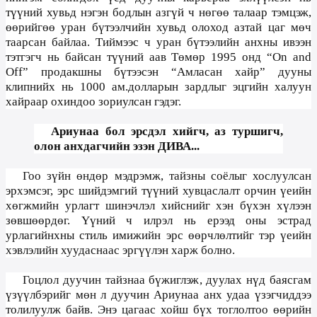
түүний хувьд нэгэн бодлын азгүй ч нөгөө талаар тэмцэж,
өөрийгөө уран бүтээлчийн хувьд олоход азтай цаг мөч
таарсан байлаа. Тиймээс ч уран бүтээлийн анхны ивээн
тэтгэгч нь байсан түүний аав Төмөр 1995 онд “On and
Off” продакшны бүтээсэн “Амласан хайр” дууны
клипнийх нь
1000 ам.долларын зардлыг эцгийн халуун
хайраар охиндоо зориулсан гэдэг.
Ариунаа бол эрсдэл хийгч, аз туршигч,
олон анхдагчийн эзэн ДИВА...
Гоо зүйн өндөр мэдрэмж, тайзны соёлыг хослуулсан
эрхэмсэг, эрс шийдэмгий түүний хувцаслалт орчин үеийн
хөгжмийн урлагт шинэчлэл хийснийг хэн бүхэн хүлээн
зөвшөөрдөг. Үүний ч илрэл нь ерээд оны эстрад
урлагийнхны стиль имижийн эрс өөрчлөлтийг тэр үеийн
хэвлэлийн хуудаснаас эргүүлэн харж болно.
Гоцлол дуучин тайзнаа бүжиглэж
, дуулах нүд баясгам
үзүүлбэрийг мөн л дуучин Ариунаа анх удаа үзэгчиддээ
толилуулж байв. Энэ цагаас хойш бүх тоглолтоо өөрийн