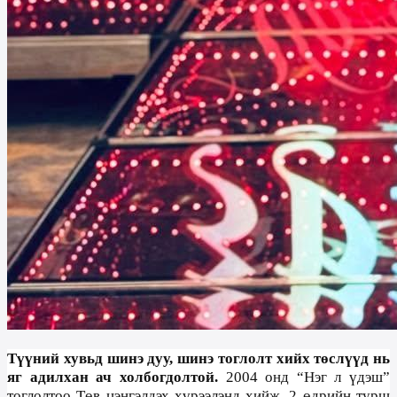
Түүний хувьд шинэ дуу, шинэ тоглолт хийх төслүүд нь
яг адилхан ач холбогдолтой.
2004 онд “Нэг л үдэш”
тоглолтоо Төв цэнгэлдэх хүрээлэнд хийж, 2 өдрийн турш