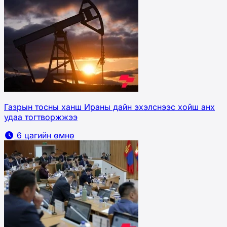
Газрын тосны ханш Ираны дайн эхэлснээс хойш анх
удаа тогтворжжээ
6 цагийн өмнө