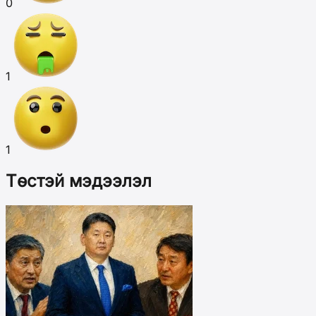
0
1
1
Төстэй мэдээлэл