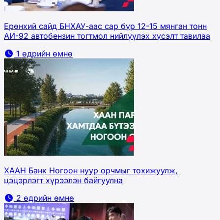
Ерөнхий сайд БНХАУ-аас сар бүр 12-15 мянган тонн
АИ-92 автобензин тогтмол нийлүүлэх хүсэлт тавилаа
1 өдрийн өмнө
ХААН Банк Ногоон нуур орчмыг тохижуулж,
цэцэрлэгт хүрээлэн байгуулна
2 өдрийн өмнө