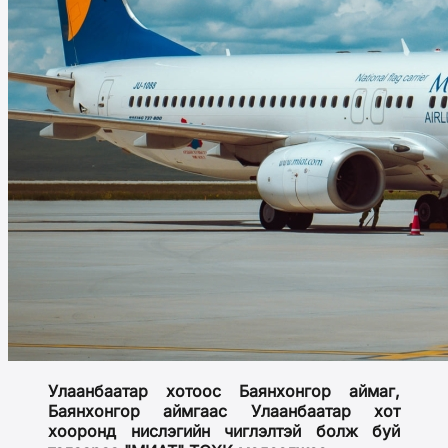
Улаанбаатар хотоос Баянхонгор аймаг,
Баянхонгор аймгаас Улаанбаатар хот
хооронд нислэгийн чиглэлтэй болж буй