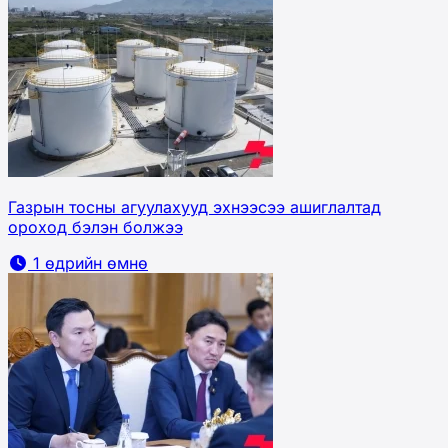
Газрын тосны агуулахууд эхнээсээ ашиглалтад
ороход бэлэн болжээ
1 өдрийн өмнө