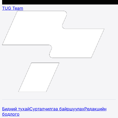
TUG Team
Бидний тухай
Сурталчилгаа байршуулах
Редакцийн
бодлого