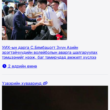
УИХ-ын дарга С.Бямбацогт Зүүн Азийн
эрэгтэйчүүдийн волейболын аварга шалгаруулах
тэмцээнийг нээж, баг тамирчдад амжилт хүслээ
2 өдрийн өмнө
Үзвэрийн хуваариуд