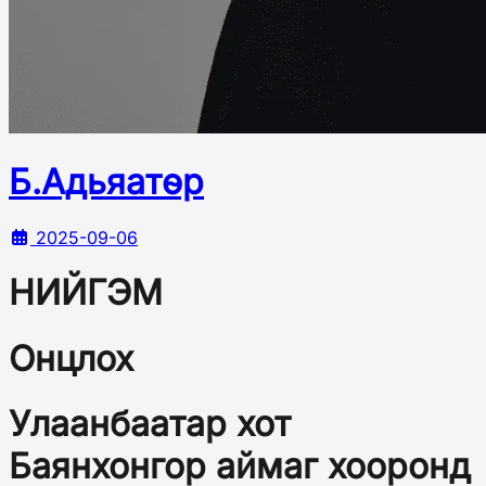
Б.Адьяатөр
2025-09-06
НИЙГЭМ
Онцлох
Улаанбаатар хот
Баянхонгор аймаг хооронд