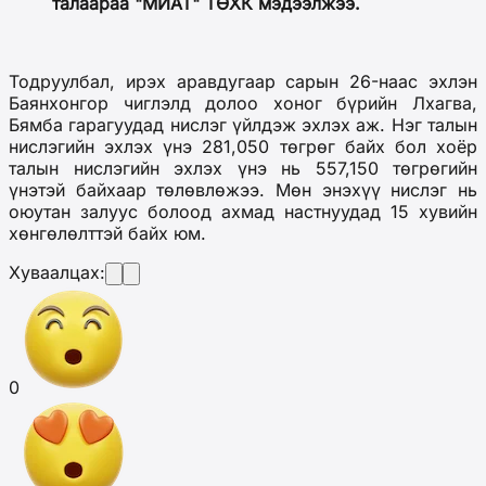
талаараа "МИАТ" ТӨХК мэдээлжээ.
Тодруулбал, ирэх аравдугаар сарын 26-наас эхлэн
Баянхонгор чиглэлд долоо хоног бүрийн Лхагва,
Бямба гарагуудад нислэг үйлдэж эхлэх аж. Нэг талын
нислэгийн эхлэх үнэ 281,050 төгрөг байх бол хоёр
талын нислэгийн эхлэх үнэ нь 557,150 төгрөгийн
үнэтэй байхаар төлөвлөжээ. Мөн энэхүү нислэг нь
оюутан залуус болоод ахмад настнуудад 15 хувийн
хөнгөлөлттэй байх юм.
Хуваалцах:
0