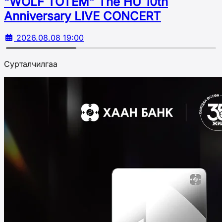
“WOLF TOTEM” The HU 10th
Аnniversary LIVE CONCERT
2026.08.08 19:00
Сурталчилгаа