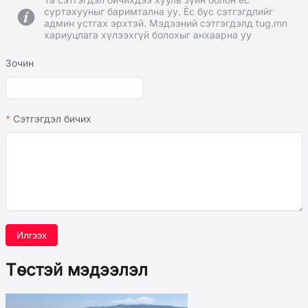
суртахууныг баримтална уу. Ёс бус сэтгэгдлийг
админ устгах эрхтэй. Мэдээний сэтгэгдэлд tug.mn
хариуцлага хүлээхгүй болохыг анхаарна уу
Зочин
Сэтгэгдэл бичих
Илгээх
Төстэй мэдээлэл