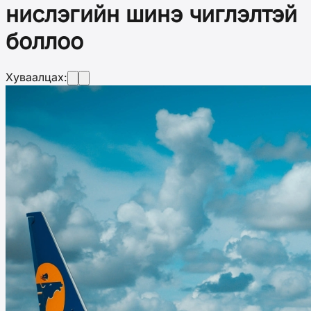
нислэгийн шинэ чиглэлтэй
боллоо
Хуваалцах: