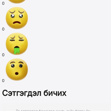
0
0
0
0
Сэтгэгдэл бичих
Та сэтгэгдэл бичихдээ хууль зүйн болон ёс