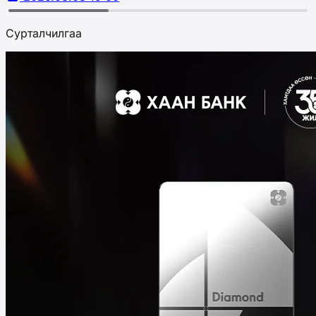
Сурталчилгаа