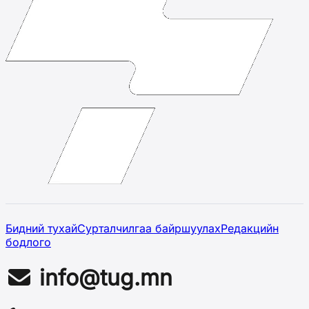
Бидний тухай
Сурталчилгаа байршуулах
Редакцийн
бодлого
info@tug.mn