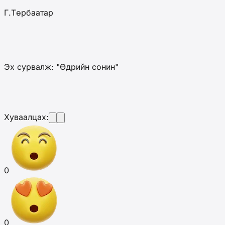
Г.Төрбаатар
Эх сурвалж: "Өдрийн сонин"
Хуваалцах:
0
0