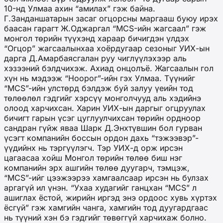
10-нд Улмаа ахин “амилах” гэж байна.
Г.Занданшатарын засаг огцорсны маргааш буюу ирэх
баасан гарагт Ж.Оджаргал “MCS-ийн жагсаал” гэж
монгол төрийн түүхэнд хараар бичигдэн үлдэх
“Огцор” жагсаалынхаа хоёрдугаар сезоныг УИХ-ын
дарга Д.Амарбаясгалан руу чиглүүлэхээр аль
хэзээний бэлдчихэж. Ахиад онцолъё. Жагсаалын гол
хүн нь мэдээж “Ноорог”-ийн гэх Улмаа. Түүнийг
“MCS”-ийн улстөрд бэлдэж буй залуу үеийн тод
төлөөлөл гэдгийг хэрсүү монголчууд аль хэдийнэ
олоод харчихсан. Харин УИХ-ын даргыг огцруулах
бичигт гарын үсэг цуглуулчихсан төрийн ордноор
сандран гүйж яваа Шарк Д.Энхтүвшин бол гурван
үсэгт компанийн боссын ордон дахь “тэжээвэр”-
үүдийнх нь тэргүүлэгч. Тэр УИХ-д орж ирсэн
цагаасаа хойш Монгол төрийн төлөө биш нэг
компанийн эрх ашгийн төлөө дуугарч, тэмцэж,
“MCS”-ийг цээжээрээ хамгаалсаар ирсэн нь булзах
аргагүй ил үнэн. “Ухаа худагийг ганцхан “MCS” л
ашиглах ёстой, жирийн иргэд энэ ордоос хувь хүртэх
ёсгүй” гэж хамгийн чанга, хамгийн тод дуугардгаас
нь түүний хэн бэ гэдгийг төвөггүй харчихаж болно.