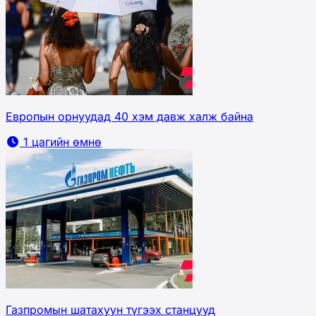
Европын орнуудад 40 хэм давж халж байна
1 цагийн өмнө
Газпромын шатахуун түгээх станцууд