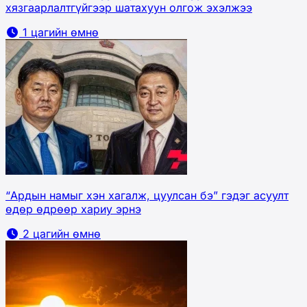
хязгаарлалтгүйгээр шатахуун олгож эхэлжээ
1 цагийн өмнө
“Ардын намыг хэн хагалж, цуулсан бэ” гэдэг асуулт
өдөр өдрөөр хариу эрнэ
2 цагийн өмнө