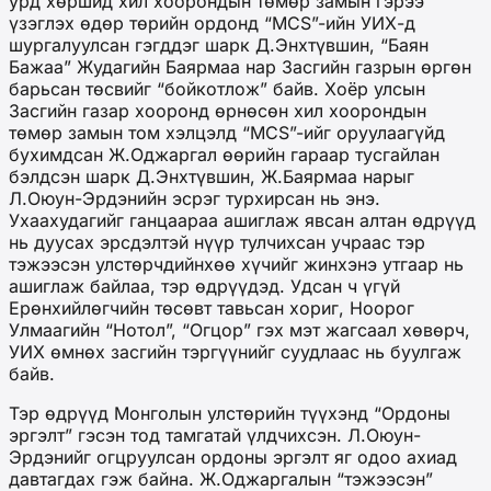
урд хөршид хил хоорондын төмөр замын гэрээ
үзэглэх өдөр төрийн ордонд “MCS”-ийн УИХ-д
шургалуулсан гэгддэг шарк Д.Энхтүвшин, “Баян
Бажаа” Жудагийн Баярмаа нар Засгийн газрын өргөн
барьсан төсвийг “бойкотлож” байв. Хоёр улсын
Засгийн газар хооронд өрнөсөн хил хоорондын
төмөр замын том хэлцэлд “MCS”-ийг оруулаагүйд
бухимдсан Ж.Оджаргал өөрийн гараар тусгайлан
бэлдсэн шарк Д.Энхтүвшин, Ж.Баярмаа нарыг
Л.Оюун-Эрдэнийн эсрэг турхирсан нь энэ.
Ухаахудагийг ганцаараа ашиглаж явсан алтан өдрүүд
нь дуусах эрсдэлтэй нүүр тулчихсан учраас тэр
тэжээсэн улстөрчдийнхөө хүчийг жинхэнэ утгаар нь
ашиглаж байлаа, тэр өдрүүдэд. Удсан ч үгүй
Ерөнхийлөгчийн төсөвт тавьсан хориг, Ноорог
Улмаагийн “Нотол”, “Огцор” гэх мэт жагсаал хөвөрч,
УИХ өмнөх засгийн тэргүүнийг суудлаас нь буулгаж
байв.
Тэр өдрүүд Монголын улстөрийн түүхэнд “Ордоны
эргэлт” гэсэн тод тамгатай үлдчихсэн. Л.Оюун-
Эрдэнийг огцруулсан ордоны эргэлт яг одоо ахиад
давтагдах гэж байна. Ж.Оджаргалын “тэжээсэн”