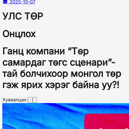
2025-10-07
УЛС ТӨР
Онцлох
Ганц компани “Төр
самардаг төгс сценари”-
тай болчихоор монгол төр
гэж ярих хэрэг байна уу?!
Хуваалцах: