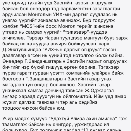
улстөрчид тухайн үед Засгийн газрыг огцруулж
байсан бол өнөөдөр тэд парламентын засаглалтай
ардчилсан Монголын УИХ-ын даргыг суудлаас нь
унагах үүргийг эзнээсээ авчихаж. Бүр тодруулж
хэлбэл “MCS”-ийн босс Монгол төрийг жинхэнэ
утгаар нь самрах үүргийг “тэжээвэр”-үүддээ
өгчихлөө. Тэрээр Наран туул дээр мантуун бууз зарж
байхад нь хажуудаа авчирч бойжуулсан шарк
Д.Энхтүвшиндээ “УИХ-ын даргыг огцруул” гэсэн
даалгавар өгсөн нь үүний тод нотолгоо болж байна.
Өнөөдөр Г.Занданшатарын Засгийн газрыг огцруулах
бичгийг нэр бүхий гишүүд өргөн барина. Тэгэхээр
пүрэв гарагт гурван үсэгтт компанийн улайран байж
босгосон Г.Занданшатарын Засгийн газар унах
магадлал тун өндөр болчихлоо. Засгийн газар
уначихвал хамгаа дэнчинд тавьсан Ж.Оджаргал
зүгээр хараад суухгүй нь ойлгомжтой. Ийм үед ямар
жүжиг дэглэж тавихаа ч тэр аль хэдийнэ
тооцоолчихсон байсан юм.
Учир мэдэх хүмүүс “Удахгүй Улмаа ахин амилна” гэж
таамаглаж байсан нь өчигдөр, уржигдраас ил
болчихлоо. Бүр тодруулж хэлбэл “10 дугаар сарын