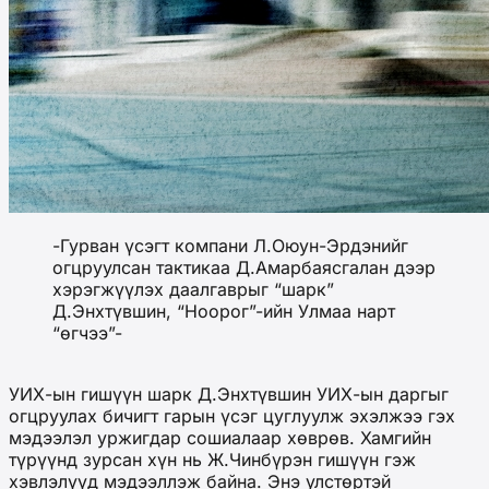
-Гурван үсэгт компани Л.Оюун-Эрдэнийг
огцруулсан тактикаа Д.Амарбаясгалан дээр
хэрэгжүүлэх даалгаврыг “шарк”
Д.Энхтүвшин, “Ноорог”-ийн Улмаа нарт
“өгчээ”-
УИХ-ын гишүүн шарк Д.Энхтүвшин УИХ-ын даргыг
огцруулах бичигт гарын үсэг цуглуулж эхэлжээ гэх
мэдээлэл уржигдар сошиалаар хөврөв. Хамгийн
түрүүнд зурсан хүн нь Ж.Чинбүрэн гишүүн гэж
хэвлэлүүд мэдээллэж байна. Энэ улстөртэй