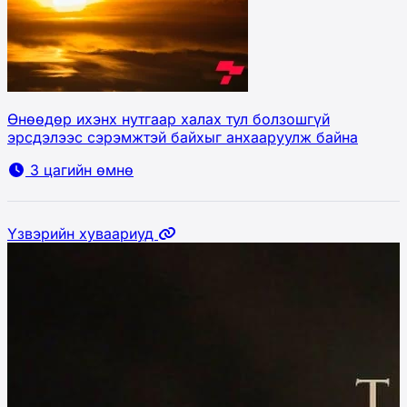
Өнөөдөр ихэнх нутгаар халах тул болзошгүй
эрсдэлээс сэрэмжтэй байхыг анхааруулж байна
3 цагийн өмнө
Үзвэрийн хуваариуд