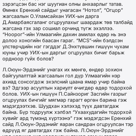
зэрэгцсэн бас нэг шуугиан олны анхаарлыг татав.
Өмнөх Ерөнхий сайдыг унагасан “Нотол”, “Огцор”
жагсаалын О.Уламсайхан УИХ-ын дарга
Д.Амарбаясгаланг огцруулахыг шаардаж төв талбайд
жагсана гэх зар сошиал орчинд түгж эхэллээ.
“Ноорог”-ийн Улмаагийн дахин амилах өдөр нь энэ
долоо хоногийн баасан гараг. “MCS”-ийн бэлдсэн
улстөрчдийн нэг гэгддэг Д.Энхтүвшин гишүүн чухам
юуны учир УИХ-ын даргыг огцруулах бичиг барьж
ордноор гүйх болов?
Л.Оюун-Эрдэнийг унагах их мөнгө, өндөр зохион
байгуулалттай жагсаалын гол дүр Улмаагийн нэр
ахиад сонсогдож эхэлсний цаана ямар учир байна
вэ? Эдгээр асуултын хариулт өчигдөр өдөр тодорхой
болов. УИХ-ын гишүүн П.Сайнзориг Засгийн газрыг
огцруулах бичгийг мягмар гарагт өргөн барина гэж
мэдэгдээтхэв. Шуудхан хэлэхэд түүх давтагдаж
байна. Бүр тодруулж хэлбэл “Ухаахудагийн тодорхой
хувийг ард түмэнд хүртээнэ” гэж мэдэгдсэн Ерөнхий
сайд Л.Оюун-Эрдэнийг яаран сандран огцруулсан тэр
өдрүүд яг давтагдах гэж байна. Л.Оюун-Эрдэнийг