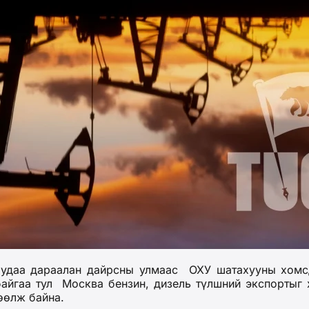
ь
удаа дараалан дайрсны
улмаас
О
ХУ
шатахууны хомсд
айгаа
тул
Москва бензин, дизель түлшний экспортыг
өөлж байна.