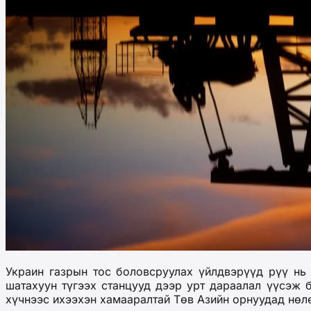
Украин газрын тос боловсруулах үйлдвэрүүд рүү
н
шатахуун түгээх станцууд дээр урт дараалал үүс
эж
б
хүчнээс ихээхэн хамааралтай Төв Азийн
орнуудад нөл