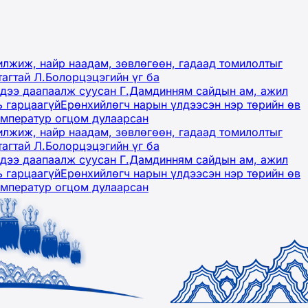
лжиж, найр наадам, зөвлөгөөн, гадаад томилолтыг
тагтай Л.Болорцэцэгийн үг ба
гэдээ даапаалж суусан Г.Дамдинням сайдын ам, ажил
ь гарцаагүй
Ерөнхийлөгч нарын үлдээсэн нэр төрийн өв
емператур огцом дулаарсан
лжиж, найр наадам, зөвлөгөөн, гадаад томилолтыг
тагтай Л.Болорцэцэгийн үг ба
гэдээ даапаалж суусан Г.Дамдинням сайдын ам, ажил
ь гарцаагүй
Ерөнхийлөгч нарын үлдээсэн нэр төрийн өв
емператур огцом дулаарсан