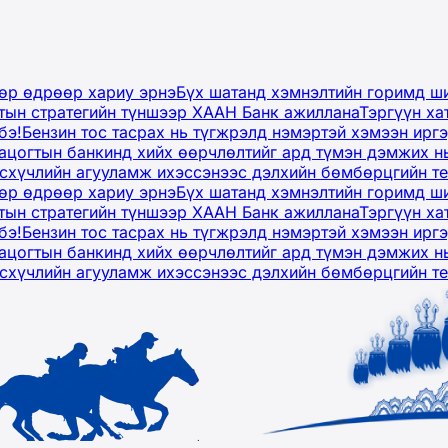
дөр өдрөөр хариу эрнэ
Бүх шатанд хэмнэлтийн горимд ши
тын стратегийн түншээр ХААН Банк ажиллана
Тэргүүн ха
бэ!
Бензин тос тасрах нь түгжрэлд нэмэртэй хэмээн ир
ацогтын банкинд хийх өөрчлөлтийг ард түмэн дэмжих н
рсхүчлийн агууламж ихэссэнээс дэлхийн бөмбөрцгийн т
дөр өдрөөр хариу эрнэ
Бүх шатанд хэмнэлтийн горимд ши
тын стратегийн түншээр ХААН Банк ажиллана
Тэргүүн ха
бэ!
Бензин тос тасрах нь түгжрэлд нэмэртэй хэмээн ир
ацогтын банкинд хийх өөрчлөлтийг ард түмэн дэмжих н
рсхүчлийн агууламж ихэссэнээс дэлхийн бөмбөрцгийн т