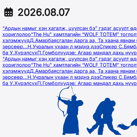
2026.08.07
“Ардын намыг хэн хагалж, цуулсан бэ” гэдэг асуулт ө
хориглолоо
“The Hu" хамтлагийн “WOLF TOTEM” тоглол
хэлэмжүүд
Д.Амарбаясгалан дарга аа, Та хаана явнам 
зөрсөөр...
Н.Учралын ухаан л мэднэ дээ
Спикер С.Бямб
ба У.Хүрэлсүх
П.Гомболүүдэв: Агаар мандал дахь нүү
“Ардын намыг хэн хагалж, цуулсан бэ” гэдэг асуулт ө
хориглолоо
“The Hu" хамтлагийн “WOLF TOTEM” тоглол
хэлэмжүүд
Д.Амарбаясгалан дарга аа, Та хаана явнам 
зөрсөөр...
Н.Учралын ухаан л мэднэ дээ
Спикер С.Бямб
ба У.Хүрэлсүх
П.Гомболүүдэв: Агаар мандал дахь нүү