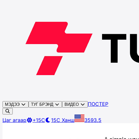
ПОСТЕР
МЭДЭЭ
ТУГ БРЭНД
ВИДЕО
Цаг агаар
+15C
15C
Ханш
3593.5