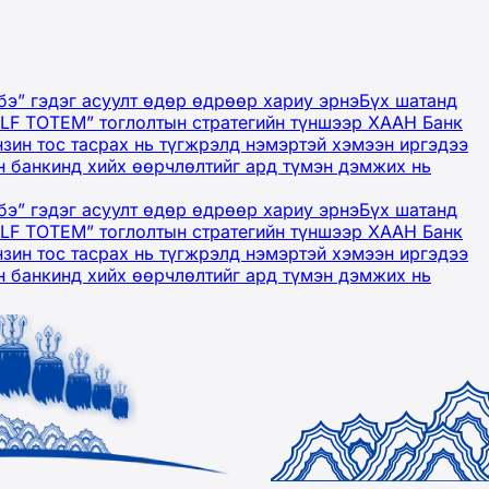
бэ” гэдэг асуулт өдөр өдрөөр хариу эрнэ
Бүх шатанд
OLF TOTEM” тоглолтын стратегийн түншээр ХААН Банк
нзин тос тасрах нь түгжрэлд нэмэртэй хэмээн иргэдээ
 банкинд хийх өөрчлөлтийг ард түмэн дэмжих нь
бэ” гэдэг асуулт өдөр өдрөөр хариу эрнэ
Бүх шатанд
OLF TOTEM” тоглолтын стратегийн түншээр ХААН Банк
нзин тос тасрах нь түгжрэлд нэмэртэй хэмээн иргэдээ
 банкинд хийх өөрчлөлтийг ард түмэн дэмжих нь