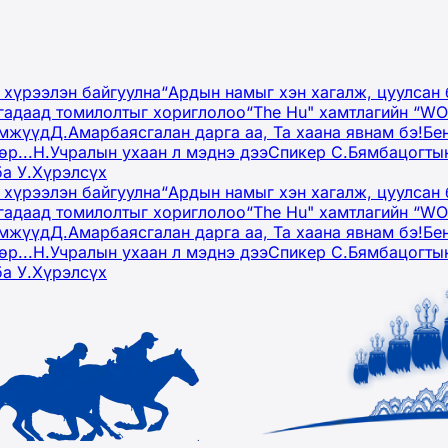
 хүрээлэн байгуулна
“Ардын намыг хэн хагалж, цуулсан 
гадаад томилолтыг хориглолоо
“The Hu" хамтлагийн “W
эмжүүд
Д.Амарбаясгалан дарга аа, Та хаана явнам бэ!
Бе
р...
Н.Учралын ухаан л мэднэ дээ
Спикер С.Бямбацогтын
ба У.Хүрэлсүх
 хүрээлэн байгуулна
“Ардын намыг хэн хагалж, цуулсан 
гадаад томилолтыг хориглолоо
“The Hu" хамтлагийн “W
эмжүүд
Д.Амарбаясгалан дарга аа, Та хаана явнам бэ!
Бе
р...
Н.Учралын ухаан л мэднэ дээ
Спикер С.Бямбацогтын
ба У.Хүрэлсүх