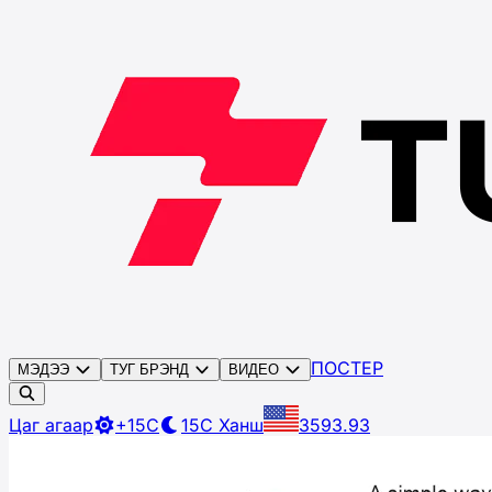
ПОСТЕР
МЭДЭЭ
ТУГ БРЭНД
ВИДЕО
Цаг агаар
+15C
15C
Ханш
3593.93