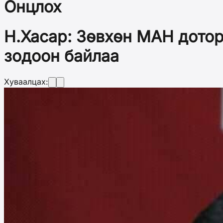
Онцлох
Н.Хасар: Зөвхөн МАН дотор
зодоон байлаа
Хуваалцах: