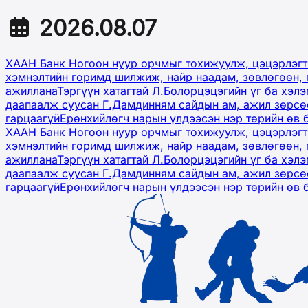
2026.08.07
ХААН Банк Ногоон нуур орчмыг тохижуулж, цэцэрлэгт
хэмнэлтийн горимд шилжиж, найр наадам, зөвлөгөөн, 
ажиллана
Тэргүүн хатагтай Л.Болорцэцэгийн үг ба хэл
даапаалж суусан Г.Дамдинням сайдын ам, ажил зөрсөө
гарцаагүй
Ерөнхийлөгч нарын үлдээсэн нэр төрийн өв 
ХААН Банк Ногоон нуур орчмыг тохижуулж, цэцэрлэгт
хэмнэлтийн горимд шилжиж, найр наадам, зөвлөгөөн, 
ажиллана
Тэргүүн хатагтай Л.Болорцэцэгийн үг ба хэл
даапаалж суусан Г.Дамдинням сайдын ам, ажил зөрсөө
гарцаагүй
Ерөнхийлөгч нарын үлдээсэн нэр төрийн өв 