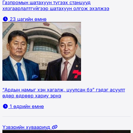
Газпромын шатахуун түгээх станцууд
хязгаарлалтгүйгээр шатахуун олгож эхэлжээ
23 цагийн өмнө
“Ардын намыг хэн хагалж, цуулсан бэ” гэдэг асуулт
өдөр өдрөөр хариу эрнэ
1 өдрийн өмнө
Үзвэрийн хуваариуд