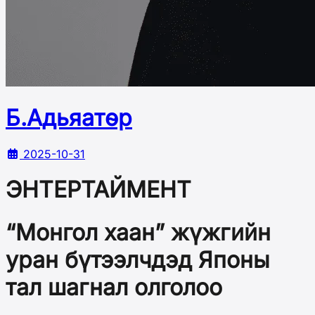
Б.Адьяатөр
2025-10-31
ЭНТЕРТАЙМЕНТ
“Монгол хаан” жүжгийн
уран бүтээлчдэд Японы
тал шагнал олголоо