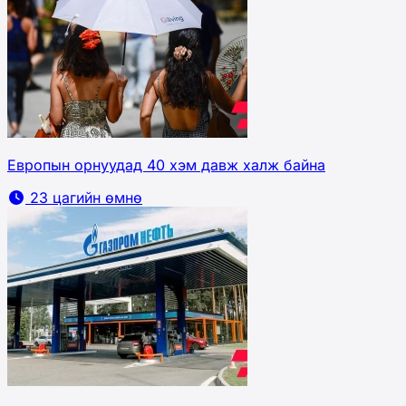
Европын орнуудад 40 хэм давж халж байна
23 цагийн өмнө