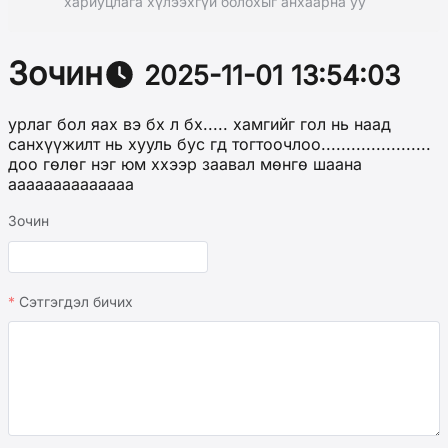
хариуцлага хүлээхгүй болохыг анхаарна уу
Зочин
2025-11-01 13:54:03
урлаг бол яах вэ бх л бх..... хамгийг гол нь наад
санхүүжилт нь хууль бус гд тогтоочлоо......................
доо гөлөг нэг юм ххээр заавал мөнгө шаана
аааааааааааааа
Зочин
Сэтгэгдэл бичих