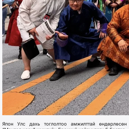
Япон Улс дахь тоглолтоо амжилттай өндөрлөсөн