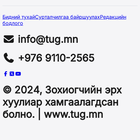
Бидний тухай
Сурталчилгаа байршуулах
Редакцийн
бодлого
info@tug.mn
+976 9110-2565
© 2024, Зохиогчийн эрх
хуулиар хамгаалагдсан
болно. | www.tug.mn