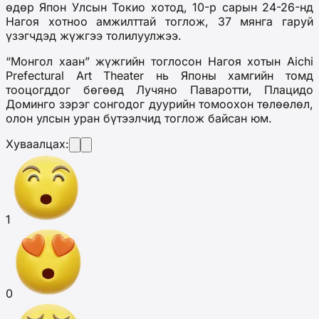
өдөр Япон Улсын Токио хотод, 10-р сарын 24-26-нд
Нагоя хотноо амжилттай тоглож, 37 мянга гаруй
үзэгчдэд жүжгээ толилуулжээ.
“Монгол хаан” жүжгийн тоглосон Нагоя хотын Aichi
Prefectural Art Theater нь Японы хамгийн томд
тооцогддог бөгөөд Лучяно Паваротти, Плацидо
Доминго зэрэг сонгодог дуурийн томоохон төлөөлөл,
олон улсын уран бүтээлчид тоглож байсан юм.
Хуваалцах:
1
0