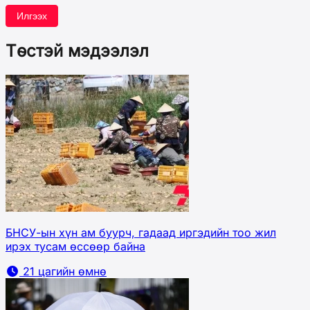
Илгээх
Төстэй мэдээлэл
БНСУ-ын хүн ам буурч, гадаад иргэдийн тоо жил
ирэх тусам өссөөр байна
21 цагийн өмнө