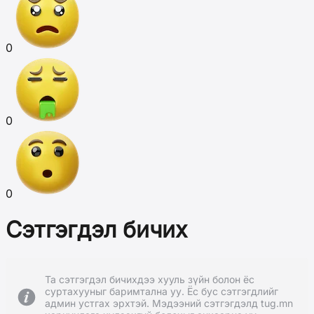
0
0
0
Сэтгэгдэл бичих
Та сэтгэгдэл бичихдээ хууль зүйн болон ёс
суртахууныг баримтална уу. Ёс бус сэтгэгдлийг
админ устгах эрхтэй. Мэдээний сэтгэгдэлд tug.mn