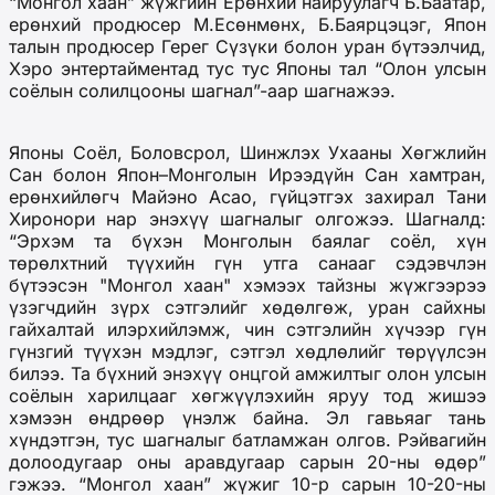
“Монгол хаан” жүжгийн Ерөнхий найруулагч Б.Баатар,
ерөнхий продюсер М.Есөнмөнх, Б.Баярцэцэг, Япон
талын продюсер Герег Сүзүки болон уран бүтээлчид,
Хэро энтертайментад тус тус Японы тал “Олон улсын
соёлын солилцооны шагнал”-аар шагнажээ.
Японы Соёл, Боловсрол, Шинжлэх Ухааны Хөгжлийн
Сан болон Япон–Монголын Ирээдүйн Сан хамтран,
ерөнхийлөгч Майэно Асао, гүйцэтгэх захирал Тани
Хиронори нар энэхүү шагналыг олгожээ. Шагналд:
“Эрхэм та бүхэн Монголын баялаг соёл, хүн
төрөлхтний түүхийн гүн утга санааг сэдэвчлэн
бүтээсэн "Монгол хаан" хэмээх тайзны жүжгээрээ
үзэгчдийн зүрх сэтгэлийг хөдөлгөж, уран сайхны
гайхалтай илэрхийлэмж, чин сэтгэлийн хүчээр гүн
гүнзгий түүхэн мэдлэг, сэтгэл хөдлөлийг төрүүлсэн
билээ. Та бүхний энэхүү онцгой амжилтыг олон улсын
соёлын харилцааг хөгжүүлэхийн яруу тод жишээ
хэмээн өндрөөр үнэлж байна. Эл гавьяаг тань
хүндэтгэн, тус шагналыг батламжан олгов. Рэйвагийн
долоодугаар оны аравдугаар сарын 20-ны өдөр”
гэжээ. “Монгол хаан” жүжиг 10-р сарын 10-20-ны