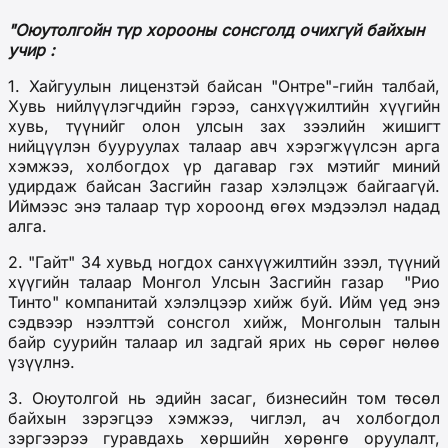
"Оюутолгойн түр хорооны сонсголд очихгүй байхын
учир :
1. Хайгуулын лицензтэй байсан "Онтре"-гийн талбай,
Хувь нийлүүлэгчдийн гэрээ, санхүүжилтийн хүүгийн
хувь, түүнийг олон улсын зах зээлийн жишигт
нийцүүлэн бууруулах талаар авч хэрэгжүүлсэн арга
хэмжээ, холбогдох үр дагавар гэх мэтийг миний
удирдаж байсан Засгийн газар хэлэлцэж байгаагүй.
Иймээс энэ талаар түр хороонд өгөх мэдээлэл надад
алга.
2. "Гайт" 34 хувьд ногдох санхүүжилтийн зээл, түүний
хүүгийн талаар Монгол Улсын Засгийн газар "Рио
Тинто" компанитай хэлэлцээр хийж буй. Ийм үед энэ
сэдвээр нээлттэй сонсгол хийж, Монголын талын
байр суурийн талаар ил задгай ярих нь сөрөг нөлөө
үзүүлнэ.
3. Оюутолгой нь эдийн засаг, бизнесийн том төсөл
байхын зэрэгцээ хэмжээ, чиглэл, ач холбогдол
зэргээрээ гуравдахь хөршийн хөрөнгө оруулалт,