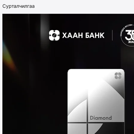
Сурталчилгаа