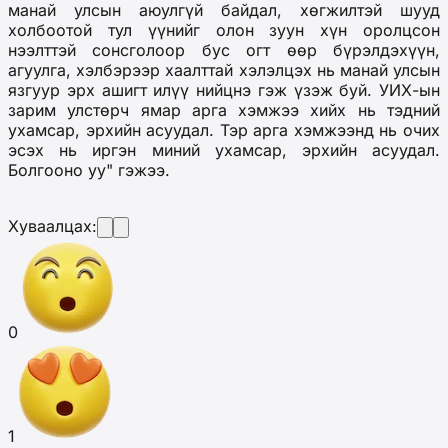
манай улсын аюулгүй байдал, хөгжилтэй шууд
холбоотой тул үүнийг олон зуун хүн оролцсон
нээлттэй сонсголоор бус огт өөр бүрэлдэхүүн,
агуулга, хэлбэрээр хаалттай хэлэлцэх нь манай улсын
язгуур эрх ашигт илүү нийцнэ гэж үзэж буй. УИХ-ын
зарим улстөрч ямар арга хэмжээ хийх нь тэдний
ухамсар, эрхийн асуудал. Тэр арга хэмжээнд нь очих
эсэх нь иргэн миний ухамсар, эрхийн асуудал.
Болгооно уу" гэжээ.
Хуваалцах:
0
1