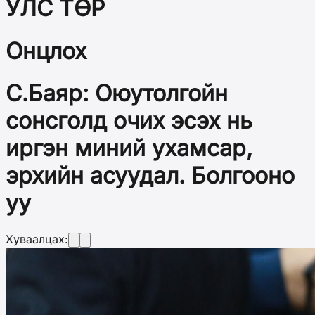
УЛС ТӨР
Онцлох
С.Баяр: Оюутолгойн
сонсголд очих эсэх нь
иргэн миний ухамсар,
эрхийн асуудал. Болгооно
уу
Хуваалцах: