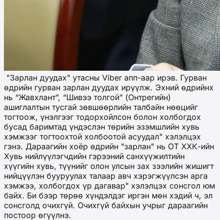
"Зарлан дуудах" утасны Viber апп-аар ирэв. Гурван
өдрийн гурван зарлан дуудах ирүүлж. Эхний өдрийнх
нь “Жавхлант”, “Шивээ толгой” (Онтрегийн)
ашиглалтын тусгай зөвшөөрлийн талбайн нөөцийг
тогтоож, үнэлгээг тодорхойлсон болон холбогдох
бусад баримтад үндэслэн төрийн эзэмшлийн хувь
хэмжээг тогтоохтой холбоотой асуудал" хэлэлцэх
гэнэ. Дараагийн хоёр өдрийн "зарлан" нь ОТ ХХК-ийн
Хувь нийлүүлэгчдийн гэрээний санхүүжилтийн
хүүгийн хувь, түүнийг олон улсын зах зээлийн жишигт
нийцүүлэн бууруулах талаар авч хэрэгжүүлсэн арга
хэмжээ, холбогдох үр дагавар" хэлэлцэх сонсгол юм
байх. Би бээр төрөө хүндэлдэг иргэн мөн хэдий ч, эл
сонсголд очихгүй. Очихгүй байхын учрыг дараагийн
постоор өгүүлнэ.