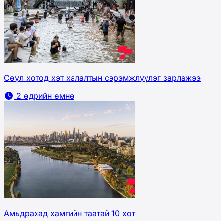
Сөүл хотод хэт халалтын сэрэмжлүүлэг зарлажээ
2 өдрийн өмнө
Амьдрахад хамгийн таатай 10 хот