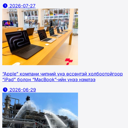
2026-07-27
“Apple” компани чипний үнэ өссөнтэй холбоотойгоор
“iPad” болон “MacBook”-ийн үнээ нэмлээ
2026-06-29