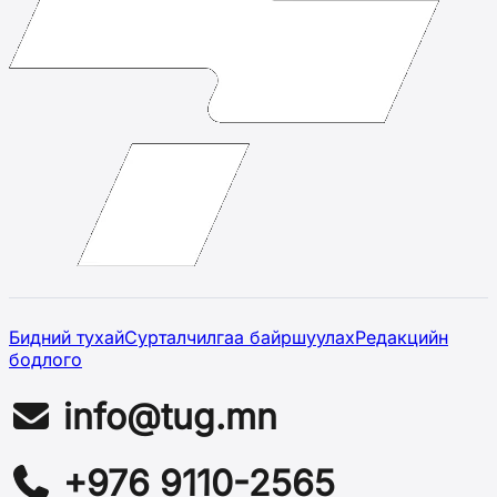
Бидний тухай
Сурталчилгаа байршуулах
Редакцийн
бодлого
info@tug.mn
+976 9110-2565