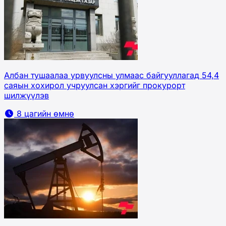
Албан тушаалаа урвуулсны улмаас байгууллагад 54,4
саяын хохирол учруулсан хэргийг прокурорт
шилжүүлэв
8 цагийн өмнө