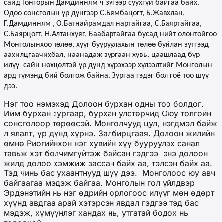
сайд Гонгорын Дамдинням ч зүгээр суухгүй байгаа байх.
Одоо сонсголын үр дүнгээр С.Бямбацогт, Б.Жавхлан,
Г.Дамдинням , О.Батнайрамдал нартайгаа, С.Баяртайгаа,
С.Баярцогт, Н.Алтанхуяг, Баабартайгаа бусад нийт олонтойгоо
Монголынхоо төлөө, хүүг бууруулахын төлөө буйлан зүтгээд
аахилцгаачихбал, наанадаж зургаан хувь, цаашлаад бүр
илүү
сайн нөхцөлтэй үр дүнд хүрэхээр хүлээлтийг Монголын
ард түмэнд бий болгож байна. Зургаа гэдэг бол гоё тоо шүү
дээ.
Нэг тоо нэмэхэд Долоон бурхан одны тоо болдог.
Ийм бурхан зургаар, бурхан улстөрчид Оюу толгойн
сонсголоор төрөөсэй. Монголчууд цул, нэгдмэл байж
л ялалт, үр дүнд хүрнэ. Залбирцгаая. Долоон жилийн
өмнө Риогийнхон нэг хувийн хүү бууруулах санал
тавьж хэт болчимгүйтэж байсан гэдгээ
энэ долоон
жилд долоо хэмжиж зассан байх аа, тэлсэн байх аа.
Тэд чинь бас ухаантнууд шүү дээ.
Монголоос юу авч
байгаагаа мэдэж байгаа. Монголын гол үйлдвэр
Эрдэнэтийн нь нэг өдрийн орлогоос илүүг мөн өдөрт
хүүнд авдгаа арай хэтэрсэн явдал гэдгээ тэд бас
мэдэж, хүмүүнлэг хандах нь, утгатай бодох нь