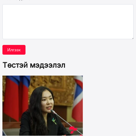
Илгээх
Төстэй мэдээлэл