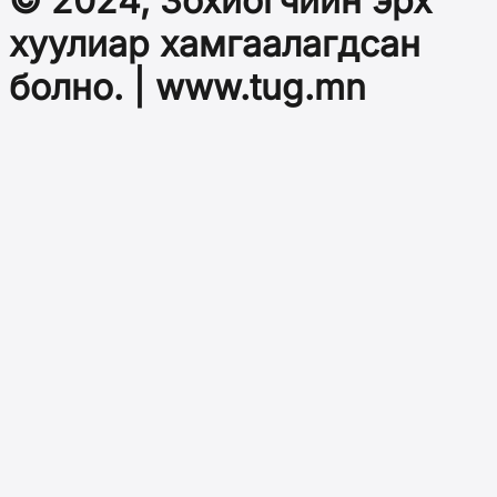
© 2024, Зохиогчийн эрх
хуулиар хамгаалагдсан
болно. | www.tug.mn