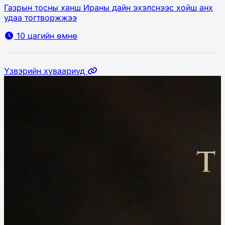
Газрын тосны ханш Ираны дайн эхэлснээс хойш анх
удаа тогтворжжээ
10 цагийн өмнө
Үзвэрийн хуваариуд