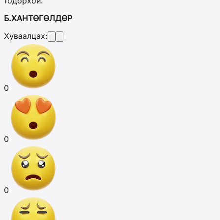
тодорхой.
Б.ХАНТӨГӨЛДӨР
Хуваалцах:
0
0
0