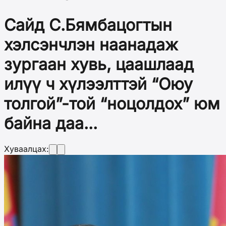
Сайд С.Бямбацогтын
хэлсэнчлэн наанадаж
зургаан хувь, цаашлаад
илүү ч хүлээлттэй “Оюу
толгой”-той “ноцолдох” юм
байна даа...
Хуваалцах: