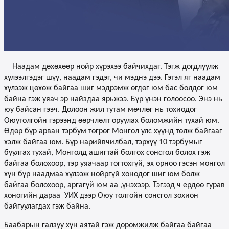
Наадам дөхөхөөр нойр хүрэхээ байчихдаг. Тэгж догдлуулж
хүлээлгэдэг шүү, наадам гэдэг, чи мэднэ дээ. Гэтэл яг наадам
хүлээж цөхөж байгаа шиг мэдрэмж өгдөг юм бас болдог юм
байна гэж уяач эр найздаа ярьжээ. Бүр үнэн голоосоо. Энэ нь
юу байсан гээч. Долоон жил тутам мөчлөг нь тохиодог
Оюутолгойн гэрээнд өөрчлөлт оруулах боломжийн тухай юм.
Өдөр бүр арван тэрбум төгрөг Монгол улс хүүнд төлж байгааг
хэлж байгаа юм. Бүр нарийвчилбал, тэрхүү 10 тэрбумыг
буулгах тухай, Монголд ашигтай болгох сонсгол болох гэж
байгаа болохоор, тэр уяачаар тогтохгүй, эх орноо гэсэн монгол
хүн бүр наадмаа хүлээж нойргүй хонодог шиг юм болж
байгаа болохоор, аргагүй юм аа ,үнэхээр. Тэгээд ч ердөө гурав
хоногийн дараа
УИХ дээр Оюу толгойн сонсгол зохион
байгуулагдах гэж байна.
Баабарын галзуу хүн аятай гэж доромжилж байгаа байгаа