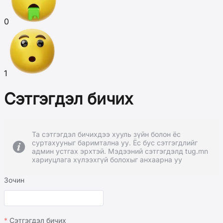
0
1
Сэтгэгдэл бичих
Та сэтгэгдэл бичихдээ хууль зүйн болон ёс
суртахууныг баримтална уу. Ёс бус сэтгэгдлийг
админ устгах эрхтэй. Мэдээний сэтгэгдэлд tug.mn
хариуцлага хүлээхгүй болохыг анхаарна уу
Зочин
Сэтгэгдэл бичих