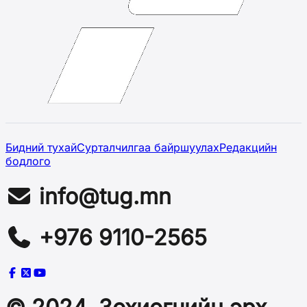
Бидний тухай
Сурталчилгаа байршуулах
Редакцийн
бодлого
info@tug.mn
+976 9110-2565