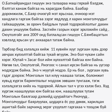
О.Батнайрамдал гишүүн энэ талаараа маш гярхай бэлдэж,
бэлтгэл ханаж байгаа нь харагдаж байна. Баабар
доромжилж, С.Баяр очихгүй мэт ярьснаа, очмоор мэт
хандлага гаргаж байгаа зэрэг явдлууд л харин монголчуудыг
гайхашруулж, эх оронч байдлын тухай тодорхойлолтыг дахин
дахин уншуулж байна. Засгийн газрын хэрэг эрхлэхийн сайд ,
Оюутолгойг анх 2009 онд батлалцсан гишүүн С.Бямбацогтын
хэвлэлд ярьсан үгс анхаарал татаж байна.
Тэрбээр бид хэлэлцээ хийж
11 хувийн хүүг зургаан хувь дээр
авчрах хүлээлттэй байгаа тухай өгүүлж. Энэ бол чухам сайн
хэрэг. Юутай ч Засаг бол ийм хүлээлттэй байгаа юм байна.
Нөгөө тал, Оюутолгой, Риогоос ч санал ирсэн байгаа нь үүгээр
мэдэгдэж байна. Энэ ч муугүй мэдээ. Ер нь бол , зургаан хувь
гэдэг дээрээс Монголын тал илүү наашаа татаж, боломжит
хувьд хүргэх баримтлалыг мэдээж зөвшин тунгааж, тэгж
хэлэлцээгээ хийх нь тодорхой. Айлын тал ч үгээ хэлэх биз. Хэд
хүргэж наашлуулах юм байгаа юм, наашлуулах тутам
Монголын баялгаар дэлхийд цуурайтагч Риочууд ,
Монголчуудыг баярлуулах, шударга ёс руу дөхөх, харилцан
ашигтай байх зарчимд эерэг үзүүлэлт гаргахаа ч тооцож буй