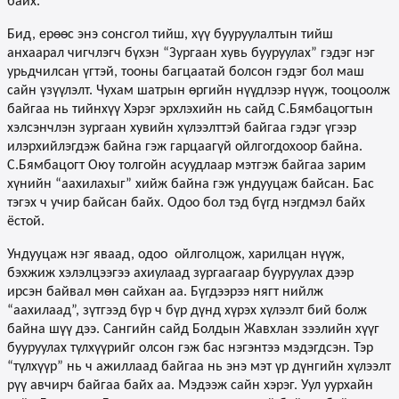
байх.
Бид, ерөөс энэ сонсгол тийш, хүү бууруулалтын тийш
анхаарал чигчлэгч бүхэн “Зургаан хувь бууруулах” гэдэг нэг
урьдчилсан үгтэй, тооны багцаатай болсон гэдэг бол маш
сайн үзүүлэлт. Чухам шатрын өргийн нүүдлээр нүүж, тооцоолж
байгаа нь тийнхүү Хэрэг эрхлэхийн нь сайд С.Бямбацогтын
хэлсэнчлэн зургаан хувийн хүлээлттэй байгаа гэдэг үгээр
илэрхийлэгдэж байна гэж гарцаагүй ойлгогдохоор байна.
С.Бямбацогт Оюу толгойн асуудлаар мэтгэж байгаа зарим
хүнийн “аахилахыг” хийж байна гэж ундууцаж байсан. Бас
тэгэх ч учир байсан байх. Одоо бол тэд бүгд нэгдмэл байх
ёстой.
Ундууцаж нэг яваад, одоо
ойлголцож, харилцан нүүж,
бэхжиж хэлэлцээгээ ахиулаад зургаагаар бууруулах дээр
ирсэн байвал мөн сайхан аа. Бүгдээрээ нягт нийлж
“аахилаад”, зүтгээд бүр ч бүр дүнд хүрэх хүлээлт бий болж
байна шүү дээ. Сангийн сайд Болдын Жавхлан зээлийн хүүг
бууруулах түлхүүрийг олсон гэж бас нэгэнтээ мэдэгдсэн. Тэр
“түлхүүр” нь ч ажиллаад байгаа нь энэ мэт үр дүнгийн хүлээлт
рүү авчирч байгаа байх аа. Мэдээж сайн хэрэг. Уул уурхайн