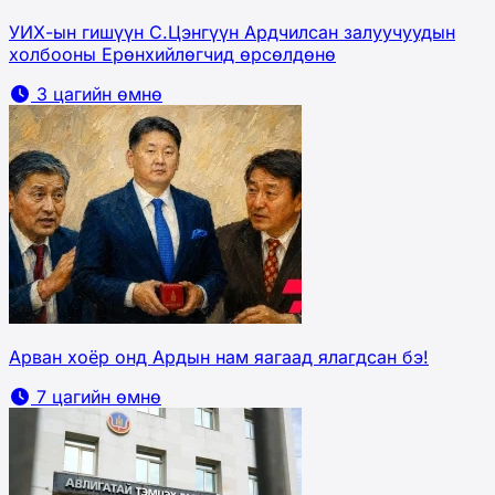
УИХ-ын гишүүн С.Цэнгүүн Ардчилсан залуучуудын
холбооны Ерөнхийлөгчид өрсөлдөнө
3 цагийн өмнө
Арван хоёр онд Ардын нам яагаад ялагдсан бэ!
7 цагийн өмнө