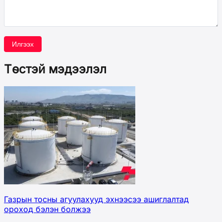
Илгээх
Төстэй мэдээлэл
Газрын тосны агуулахууд эхнээсээ ашиглалтад
ороход бэлэн болжээ