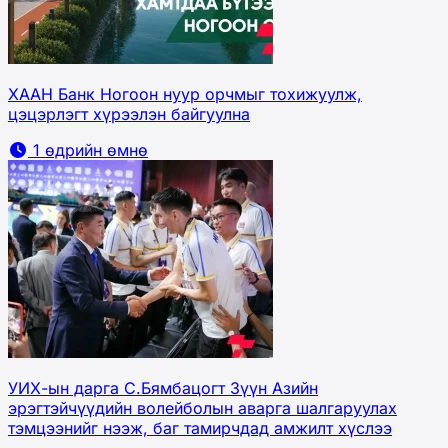
ХААН Банк Ногоон нуур орчмыг тохижуулж,
цэцэрлэгт хүрээлэн байгуулна
1 өдрийн өмнө
УИХ-ын дарга С.Бямбацогт Зүүн Азийн
эрэгтэйчүүдийн волейболын аварга шалгаруулах
тэмцээнийг нээж, баг тамирчдад амжилт хүслээ