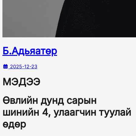
Б.Адьяатөр
2025-12-23
МЭДЭЭ
Өвлийн дунд сарын
шинийн 4, улаагчин туулай
өдөр