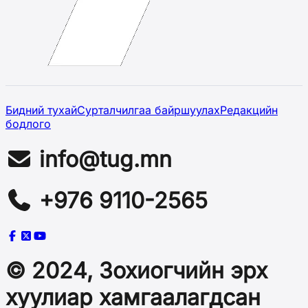
Бидний тухай
Сурталчилгаа байршуулах
Редакцийн
бодлого
info@tug.mn
+976 9110-2565
© 2024, Зохиогчийн эрх
хуулиар хамгаалагдсан