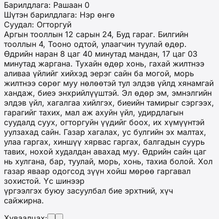
Барилдлага: Рашаан 0
Шүтэн барилдлага: Нэр өнгө
Суудал: Огторгуй
Аргын тооллын 12 сарын 24, Буд гараг. Билгийн
тооллын 4, Тооно одтой, улаагчин туулай өдөр.
Өдрийн наран 8 цаг 40 минутад мандан, 17 цаг 03
минутад жаргана. Тухайн өдөр хонь, гахай жилтнээ
аливаа үйлийг хийхэд эерэг сайн ба могой, морь
жилтнээ сөрөг муу нөлөөтэй тул элдэв үйлд хянамгай
хандаж, биеэ энхрийлүүштэй. Эл өдөр эм, эмнэлгийн
элдэв үйл, хагалгаа хийлгэх, биеийн тамирыг сэргээх,
гарагийг тахих, мал аж ахуйн үйл, удирдлагын
суудалд суух, огторгуйн үүдийг боох, их хүмүүнтэй
уулзахад сайн. Газар хагалах, ус булгийн эх малтах,
улаа гаргах, хиншүү хярвас гаргах, балгадын суурь
тавих, нохой худалдан авахад муу. Өдрийн сайн цаг
нь хулгана, бар, туулай, морь, хонь, тахиа болой. Хол
газар яваар одогсод зүүн хойш мөрөө гаргавал
зохистой. Үс шинээр
үргээлгэх буюу засуулбал бие эрхтний, хүч
сайжирна.
Хуваалцах: