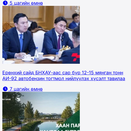
5 цагийн өмнө
Ерөнхий сайд БНХАУ-аас сар бүр 12-15 мянган тонн
АИ-92 автобензин тогтмол нийлүүлэх хүсэлт тавилаа
7 цагийн өмнө