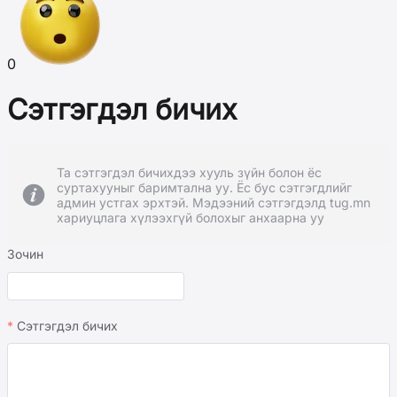
0
Сэтгэгдэл бичих
Та сэтгэгдэл бичихдээ хууль зүйн болон ёс
суртахууныг баримтална уу. Ёс бус сэтгэгдлийг
админ устгах эрхтэй. Мэдээний сэтгэгдэлд tug.mn
хариуцлага хүлээхгүй болохыг анхаарна уу
Зочин
Сэтгэгдэл бичих