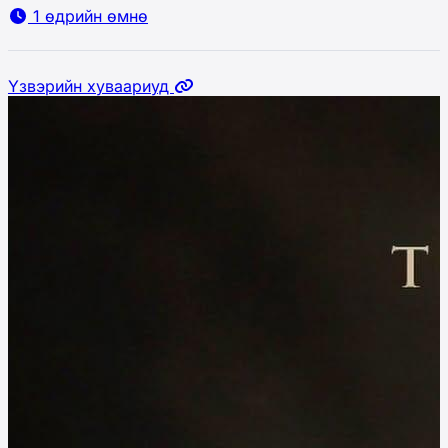
1 өдрийн өмнө
Үзвэрийн хуваариуд